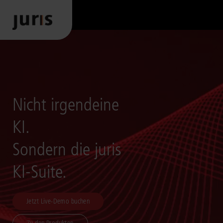
Nicht irgendeine
KI.
Sondern die juris
KI-Suite.
Jetzt Live-Demo buchen