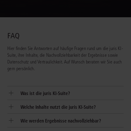
FAQ
Hier finden Sie Antworten auf häufige Fragen rund um die juris KI-
Suite, ihre Inhalte, die Nachvollziehbarkeit der Ergebnisse sowie
Datenschutz und Vertraulichkeit. Auf Wunsch beraten wir Sie auch
gern persönlich.
Was ist die juris KI-Suite?
Die juris KI-Suite ist integraler Bestandteil des juris Portals. Sie
Welche Inhalte nutzt die juris KI-Suite?
verbindet juristische Recherche mit einer auf Rechtsthemen
spezialisierten KI und unterstützt Sie direkt im Portal bei Analyse,
Die juris KI-Suite verarbeitet ausschließlich die in dem jeweiligen
Wie werden Ergebnisse nachvollziehbar?
Strukturierung und Ausarbeitung.
Produkt enthaltenen, fachlich geprüften und aktuell gehaltenen
Inhalte. Dazu gehören auch Inhalte der jurisAllianz, soweit sie im
Die juris KI-Suite liefert nachvollziehbare, zitierfähige