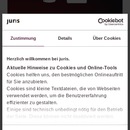
juris Datenraum
Zustimmung
Details
Über Cookies
Die juris KI-Suite wurde speziell für Rechtsthemen
entwickelt. Sie greift nicht auf beliebige frei
verfügbare Quellen zu, sondern ausschließlich auf den
Herzlich willkommen bei juris.
juris Datenraum mit den hochwertigen, aktuellen
Inhalten von juris und der jurisAllianz über alle
Aktuelle Hinweise zu Cookies und Online-Tools
Rechtsgebiete hinweg.
Cookies helfen uns, den bestmöglichen Onlineauftritt
für Sie anzubieten.
Cookies sind kleine Textdateien, die von Webseiten
verwendet werden, um die Benutzererfahrung
effizienter zu gestalten.
Einige sind technisch unbedingt nötig für den Betrieb
der Seite. Diese können nicht deaktiviert werden.
Der Verwendung von Cookies, die Marketing- oder