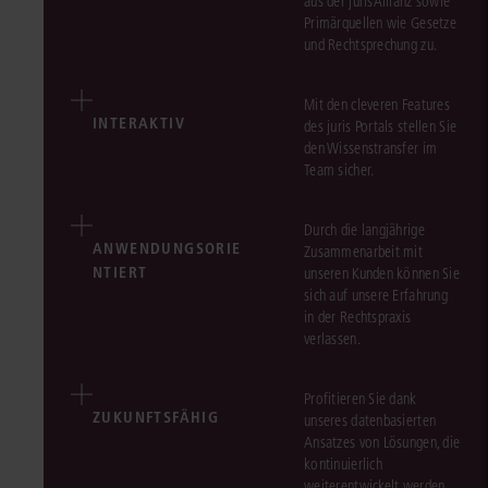
aus der jurisAllianz sowie
Primärquellen wie Gesetze
und Rechtsprechung zu.
Mit den cleveren Features
INTERAKTIV
des juris Portals stellen Sie
den Wissenstransfer im
Team sicher.
Durch die langjährige
ANWENDUNGSORIE
Zusammenarbeit mit
NTIERT
unseren Kunden können Sie
sich auf unsere Erfahrung
in der Rechtspraxis
verlassen.
Profitieren Sie dank
ZUKUNFTSFÄHIG
unseres datenbasierten
Ansatzes von Lösungen, die
kontinuierlich
weiterentwickelt werden.