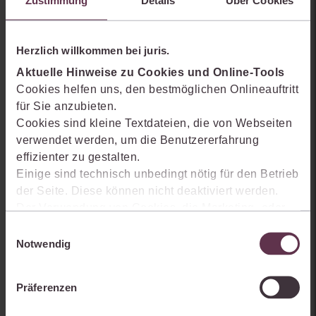
Herzlich willkommen bei juris.
Aktuelle Hinweise zu Cookies und Online-Tools
Cookies helfen uns, den bestmöglichen Onlineauftritt
für Sie anzubieten.
Cookies sind kleine Textdateien, die von Webseiten
verwendet werden, um die Benutzererfahrung
effizienter zu gestalten.
Einige sind technisch unbedingt nötig für den Betrieb
der Seite. Diese können nicht deaktiviert werden.
Der Verwendung von Cookies, die Marketing- oder
Analyse-Zwecken dienen und uns helfen, unsere
Einwilligungsauswahl
Produkte zu optimieren, können Sie zustimmen,
Notwendig
indem Sie auf „Alles akzeptieren“ klicken. Mit Ihrer
Weitere interessante Produkte
Zustimmung erklären Sie sich auch damit
Präferenzen
einverstanden, dass die mittels der Cookies
erhobenen Daten möglicherweise in Drittländer (z.B.