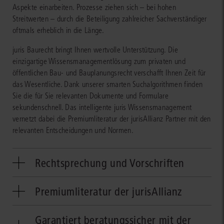
Aspekte einarbeiten. Prozesse ziehen sich – bei hohen
Streitwerten – durch die Beteiligung zahlreicher Sachverständiger
oftmals erheblich in die Länge.
juris Baurecht bringt Ihnen wertvolle Unterstützung. Die
einzigartige Wissensmanagementlösung zum privaten und
öffentlichen Bau- und Bauplanungsrecht verschafft Ihnen Zeit für
das Wesentliche. Dank unserer smarten Suchalgorithmen finden
Sie die für Sie relevanten Dokumente und Formulare
sekundenschnell. Das intelligente juris Wissensmanagement
vernetzt dabei die Premiumliteratur der jurisAllianz Partner mit den
relevanten Entscheidungen und Normen.
Rechtsprechung und Vorschriften
Sie finden tagesaktuell die maßgebliche Rechtsprechung des
Premiumliteratur der jurisAllianz
BVerwG, des BGH und aller weiteren Instanzen. Die Verlinkung der
einzelnen Dokumente macht die Wechselwirkungen zwischen den
Durch die Umsetzung der Verbraucherrechterichtlinie im BGB und
verschiedenen planungsrechtlichen Vorschriften direkt sichtbar.
Garantiert beratungssicher mit der
EGBGB ergeben sich Neuerungen im Vertragsrecht für Architekten