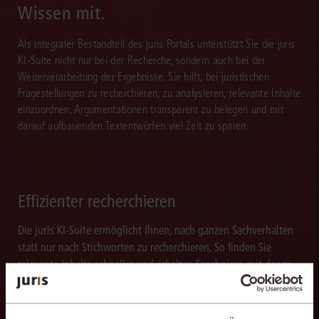
Wissen mit.
Als integraler Bestandteil des juris Portals unterstützt Sie die juris
KI-Suite nicht nur bei der Recherche, sondern auch bei der
Weiterverarbeitung der Ergebnisse. Sie hilft, bei juristischen
Fragestellungen zu recherchieren, zu analysieren, relevante Inhalte
einzuordnen, Argumentationen transparent zu belegen und mit
darauf aufbauenden Textentwürfen viel Zeit zu sparen.
Effizienter recherchieren
Die juris KI-Suite ermöglicht Ihnen, nach ganzen Sachverhalten
statt nur nach Stichworten zu recherchieren. So finden Sie
relevante Inhalte schneller und erhalten Ergebnisse, mit denen
Sie direkt weiterarbeiten können.