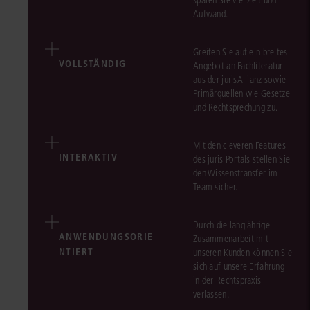
sparen Sie viel Zeit und
Aufwand.
Greifen Sie auf ein breites
VOLLSTÄNDIG
Angebot an Fachliteratur
aus der jurisAllianz sowie
Primärquellen wie Gesetze
und Rechtsprechung zu.
Mit den cleveren Features
INTERAKTIV
des juris Portals stellen Sie
den Wissenstransfer im
Team sicher.
Durch die langjährige
ANWENDUNGSORIE
Zusammenarbeit mit
NTIERT
unseren Kunden können Sie
sich auf unsere Erfahrung
in der Rechtspraxis
verlassen.