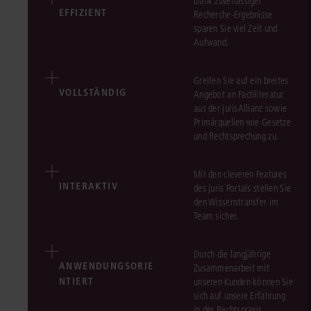
Dank zuverlässiger
EFFIZIENT
Recherche-Ergebnisse
sparen Sie viel Zeit und
Aufwand.
Greifen Sie auf ein breites
VOLLSTÄNDIG
Angebot an Fachliteratur
aus der jurisAllianz sowie
Primärquellen wie Gesetze
und Rechtsprechung zu.
Mit den cleveren Features
INTERAKTIV
des juris Portals stellen Sie
den Wissenstransfer im
Team sicher.
Durch die langjährige
ANWENDUNGSORIE
Zusammenarbeit mit
NTIERT
unseren Kunden können Sie
sich auf unsere Erfahrung
in der Rechtspraxis