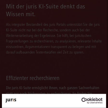
Mit der juris KI-Suite denkt das
Wissen mit.
Als integraler Bestandteil des juris Portals unterstützt Sie die juris
KI-Suite nicht nur bei der Recherche, sondern auch bei der
Weiterverarbeitung der Ergebnisse. Sie hilft, bei juristischen
Fragestellungen zu recherchieren, zu analysieren, relevante Inhalte
einzuordnen, Argumentationen transparent zu belegen und mit
darauf aufbauenden Textentwürfen viel Zeit zu sparen.
Effizienter recherchieren
Die juris KI-Suite ermöglicht Ihnen, nach ganzen Sachverhalten
statt nur nach Stichworten zu recherchieren. So finden Sie
relevante Inhalte schneller und erhalten Ergebnisse, mit denen
Sie direkt weiterarbeiten können.