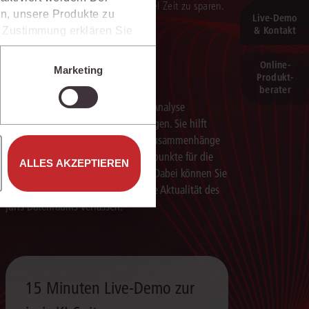
 darauf aufbauenden Textentwürfen viel Zeit zu sparen.
n, unsere Produkte zu
Live‑Demo
& Kontakt
er Zustimmung erklären Sie
rweise in Drittländer (z.B.
isen.
Online-
Marketing
Schneller analysieren
Produkt­
e unter den Einstellungen
berater
Die juris KI-Suite beschleunigt die Analyse
komplexer juristischer Fragestellungen. Sie hilft
dabei, Sachverhalte einzuordnen, Zusammenhänge
zu erkennen und belastbare Ansatzpunkte für die
ALLES AKZEPTIEREN
weitere Bearbeitung zu gewinnen. Dabei können Sie
sich auf die Quellenqualität und die Aktualität des
juris Datenraums verlassen.
15 Minuten Live-Demo zur