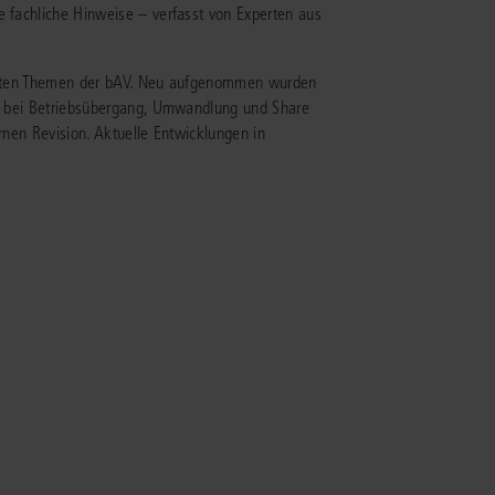
e fachliche Hinweise – verfasst von Experten aus
IS AKADEMIE
evanten Themen der bAV. Neu aufgenommen wurden
ziert und zertifiziert: Online-
bAV bei Betriebsübergang, Umwandlung und Share
ildungen
für Fachanwälte
in allen
ienstrecht
ernen Revision. Aktuelle Entwicklungen in
gen Fachgebieten.
echt
mehr erfahren
uristen
Online-Produktberater starten
Alle Kontaktmöglichkeiten
echt
 und