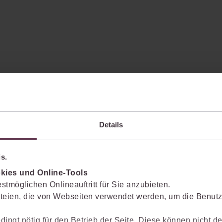
Details
s.
kies und Online-Tools
enkt das Wissen mit.
stmöglichen Onlineauftritt für Sie anzubieten.
teien, die von Webseiten verwendet werden, um die Benutze
Sie die juris KI-Suite nicht nur bei der Recherche, sondern auch bei der Weiter
dingt nötig für den Betrieb der Seite. Diese können nicht de