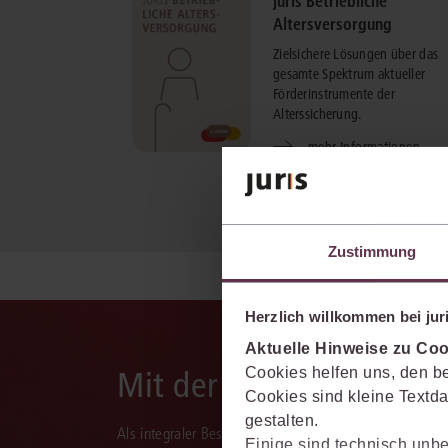
juris Betriebliche
Altersversorgung
Zielsichere Lösungen über das
gesamte Spektrum aktueller
Förderinstrumente der
Alterssicherung.
mehr Informationen
Zustimmung
Herzlich willkommen bei juri
Aktuelle Hinweise zu Coo
Mit der juris KI-Suite d
Cookies helfen uns, den be
Cookies sind kleine Textda
gestalten.
Als integraler Bestandteil des juris Portals unterstützt 
Einige sind technisch unbe