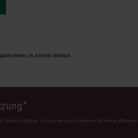
Immaterialgüte
Kanzleimanagement
Zivil- und Zivi
Medizinrecht
Miet- und Wohneigentumsrecht
njamin Heider
,
Dr. Andreas Hofelich
ützung*
juris Portals. Profitieren Sie von einer noch schnelleren Recherche, effizient