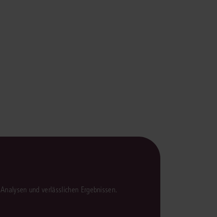
rrecht
lprozessrecht
en Analysen und verlässlichen Ergebnissen.