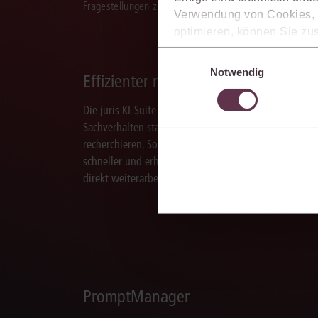
Fragestellungen zu recherchieren, zu analysieren, rele
Verwendung von Cookies, d
optimieren, können Sie zus
sich auch damit einverstan
Einwilligungsauswahl
die USA) übermittelt werde
Notwendig
Effizienter recherchieren
Ihre Einstellungen können 
im Cookiebanner sowie in
Die juris KI-Suite ermöglicht Ihnen, nach ganzen
Sachverhalten statt nur nach Stichworten zu
recherchieren. So finden Sie relevante Inhalte
schneller und erhalten Ergebnisse, mit denen Sie
direkt weiterarbeiten können.
PromptManager