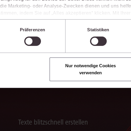
vante Inhalte einzuordnen, Argumentationen transparent zu belegen und mit
ie Marketing- oder Analyse-Zwecken dienen und uns helfe
timmen, indem Sie auf „Alles akzeptieren“ klicken. Mit Ihr
den, dass die mittels der Cookies erhobenen Daten mögliche
n, die ein niedrigeres Datenschutzniveau als die EU aufwe
Präferenzen
Statistiken
Ergebnisse sicher belegen
Sie jederzeit individuell anpassen. Weitere Infos finden Si
 unseren
Hinweisen zum Datenschutz
.
Die juris KI-Suite belegt ihre Ergebnisse mit
nachvollziehbaren, zitierfähigen Quellenverweisen.
So können Sie die Antworten transparent prüfen,
Nur notwendige Cookies
fachlich einordnen und auf einer belastbaren
verwenden
Grundlage weiterverarbeiten.
Texte blitzschnell erstellen