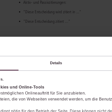
Aktiv- und Passivzitierungen:
"Diese Entscheidung wird zitiert in ..."
"Diese Entscheidung zitiert ..."
Details
s.
ützung*
kies und Online-Tools
stmöglichen Onlineauftritt für Sie anzubieten.
juris Portals. Profitieren Sie von einer noch schnelleren Recherche, effizient
teien, die von Webseiten verwendet werden, um die Benutze
dingt nötig für den Betrieb der Seite. Diese können nicht de