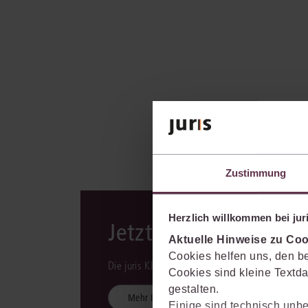
Zustimmung
Herzlich willkommen bei juri
Jetzt mit KI-Unterst
Aktuelle Hinweise zu Coo
Cookies helfen uns, den be
Die juris KI-Suite ist integraler Bestandteil des 
Cookies sind kleine Textda
gestalten.
Mehr Informationen
Einige sind technisch unbe