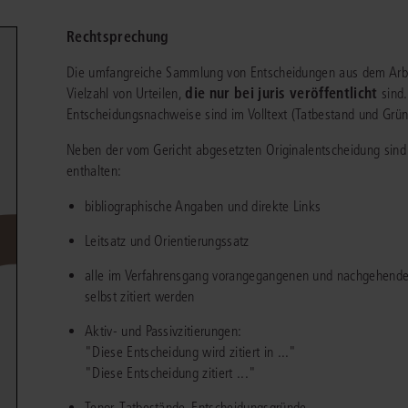
chen
Sie
Vereine und Verbände
die
ier
Finden Sie Lösungen und Inhalte, die zu Ihrem Fachgebiet passen.
Rechtsprechung
JURIS BUSINESS
JUR
l,
WEITERE SERVICES
Unternehmen
Arbeitsrecht
Notare
Die umfangreiche Sammlung von Entscheidungen aus dem Arbeit
e
Praxisnah und intuitiv: Schutz vor rechtlichen
Qualifi
eit
die nur bei juris veröffentlicht
Vielzahl von Urteilen,
sind.
FAQ
Referendariat
Risiken
für Unternehmen, Institutionen
Fortb
Außenwirtschaftsrecht
Öffentliches D
er
ten
Entscheidungsnachweise sind im Volltext (Tatbestand und Grün
l
und Steuerberater
.
wichti
en
e
Downloads
Studium und Hochschule
ortal
Bankrecht
Öffentliches R
Neben der vom Gericht abgesetzten Originalentscheidung sind
enthalten:
Veranstaltungen
Compliance
Sozialrecht
mehr erfahren
bibliographische Angaben und direkte Links
juris PraxisReporte
Datenschutzrecht
Steuerrecht
Leitsatz und Orientierungssatz
Erbrecht
Strafrecht
alle im Verfahrensgang vorangegangenen und nachgehenden
Familienrecht
Unternehmensj
selbst zitiert werden
Handels- und Gesellschaftsrecht
Verkehrsrecht
Aktiv- und Passivzitierungen:
"Diese Entscheidung wird zitiert in ..."
66-4466
(Mo-Do 9-18 Uhr, Fr 9-17 Uhr).
Insolvenzrecht
Versicherungsr
1 5866-4422
(Mo-Fr 8-18 Uhr).
duktberater für eine erste Produktempfehlung.
"Diese Entscheidung zitiert ..."
IT-und Medienrecht
Wettbewerbs-
Tenor, Tatbestände, Entscheidungsgründe