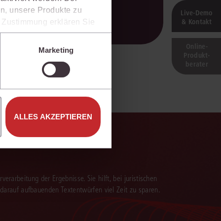
n, unsere Produkte zu
Live‑Demo
& Kontakt
er Zustimmung erklären Sie
rweise in Drittländer (z.B.
isen.
Online-
Marketing
Produkt­
e unter den Einstellungen
berater
ALLES AKZEPTIEREN
verarbeitung der Ergebnisse. Sie hilft, bei juristischen
 darauf aufbauenden Textentwürfen viel Zeit zu sparen.