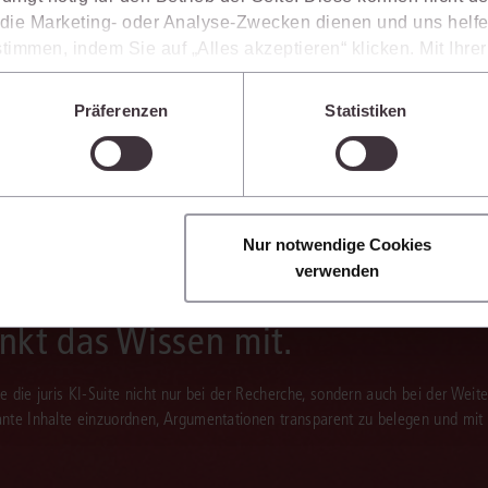
ie Marketing- oder Analyse-Zwecken dienen und uns helfe
 Separates Angebot erforderlich.
timmen, indem Sie auf „Alles akzeptieren“ klicken. Mit Ihr
den, dass die mittels der Cookies erhobenen Daten mögliche
n, die ein niedrigeres Datenschutzniveau als die EU aufwe
Präferenzen
Statistiken
Sie jederzeit individuell anpassen. Weitere Infos finden Si
 unseren
Hinweisen zum Datenschutz
.
Nur notwendige Cookies
verwenden
enkt das Wissen mit.
Sie die juris KI-Suite nicht nur bei der Recherche, sondern auch bei der Weiter
vante Inhalte einzuordnen, Argumentationen transparent zu belegen und mit