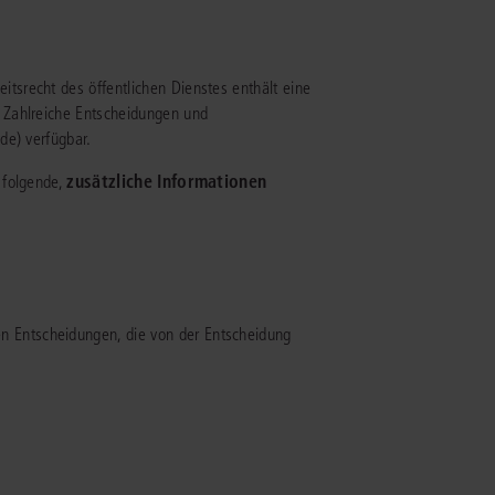
IS AKADEMIE
srecht des öffentlichen Dienstes enthält eine
ziert und zertifiziert: Online-
 Zahlreiche Entscheidungen und
ildungen
für Fachanwälte
in allen
ienstrecht
de) verfügbar.
gen Fachgebieten.
echt
zusätzliche Informationen
 folgende,
mehr erfahren
 Entscheidungen, die von der Entscheidung
uristen
Online-Produktberater starten
Alle Kontaktmöglichkeiten
echt
 und