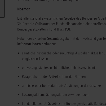
Immaterialgüte
Kanzleimanagement
Normen
Zivil- und Zivi
Medizinrecht
Enthalten sind alle wesentlichen Gesetze des Bundes zu Arbeits
Sie über die Verlinkung der Fundstellenangaben die betreffend
Miet- und Wohneigentumsrecht
Bundesgesetzblättern I und II als PDF.
Neben der aktuellen Gesamtausgabe mit dem vollständigen Text
Informationen
enthalten:
sämtliche historische oder zukünftige Ausgaben aktueller u
vergleichen lassen
ein vorangestelltes, nichtamtliches Inhaltsverzeichnis
Paragraphen- oder Artikel-Ziffern der Normen
amtliche oder bei Bedarf juris Abkürzungen der Gesetze
Fassungsdatum, Geltungsdatum bzw. -zeitraum
Fundstelle des Ur-Gesetzes im Bundesgesetzblatt, Bundesa