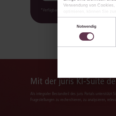
Verwendung von Cookies, d
*Verfügbarkeit der juris KI-Suite kann variieren.
optimieren, können Sie zus
sich auch damit einverstan
Einwilligungsauswahl
die USA) übermittelt werde
Notwendig
Ihre Einstellungen können 
im Cookiebanner sowie in
Mit der juris KI-Suite d
Als integraler Bestandteil des juris Portals unterstützt 
Fragestellungen zu recherchieren, zu analysieren, rele