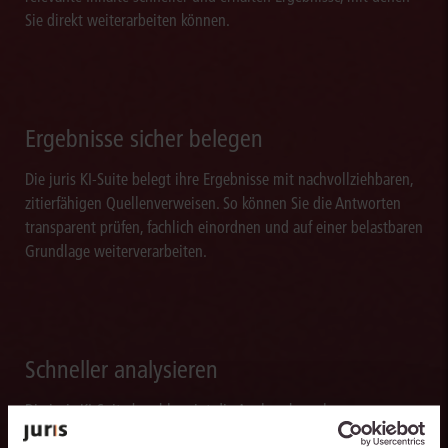
Sie direkt weiterarbeiten können.
Ergebnisse sicher belegen
Die juris KI-Suite belegt ihre Ergebnisse mit nachvollziehbaren,
zitierfähigen Quellenverweisen. So können Sie die Antworten
transparent prüfen, fachlich einordnen und auf einer belastbaren
Grundlage weiterverarbeiten.
Schneller analysieren
Die juris KI-Suite beschleunigt die Analyse komplexer
juristischer Fragestellungen. Sie hilft dabei, Sachverhalte