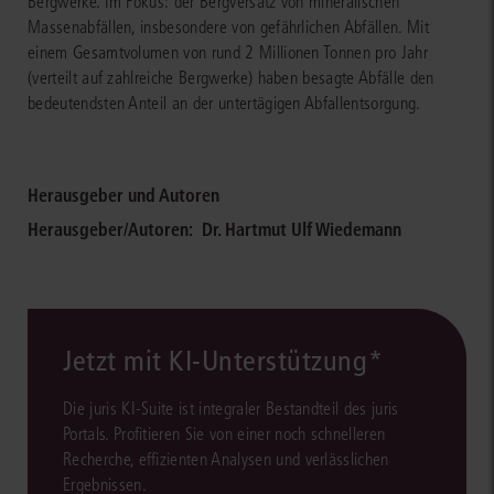
Bergwerke. Im Fokus: der Bergversatz von mineralischen
Massenabfällen, insbesondere von gefährlichen Abfällen. Mit
einem Gesamtvolumen von rund 2 Millionen Tonnen pro Jahr
(verteilt auf zahlreiche Bergwerke) haben besagte Abfälle den
bedeutendsten Anteil an der untertägigen Abfallentsorgung.
Herausgeber und Autoren
Herausgeber/Autoren:
Dr. Hartmut Ulf Wiedemann
Jetzt mit KI-Unterstützung*
Die juris KI-Suite ist integraler Bestandteil des juris
Portals. Profitieren Sie von einer noch schnelleren
Recherche, effizienten Analysen und verlässlichen
Ergebnissen.