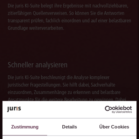
Die juris KI-Suite belegt ihre Ergebnisse mit nachvollziehbaren,
zitierfähigen Quellenverweisen. So können Sie die Antworten
transparent prüfen, fachlich einordnen und auf einer belastbaren
Grundlage weiterverarbeiten.
Schneller analysieren
Die juris KI-Suite beschleunigt die Analyse komplexer
juristischer Fragestellungen. Sie hilft dabei, Sachverhalte
einzuordnen, Zusammenhänge zu erkennen und belastbare
Ansatzpunkte für die weitere Bearbeitung zu gewinnen. Dabei
können Sie sich auf die Quellenqualität und die Aktualität des
juris Datenraums verlassen.
Zustimmung
Details
Über Cookies