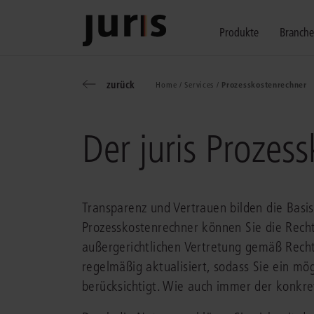
Produkte
Branch
zurück
Home /
Services /
Prozesskostenrechner
Wählen Sie bitt
Kompetenz für j
Unsere Services
zurück
zurück
zurück
Der juris Prozes
Schalten Sie mit unseren flexibel ko
Erfahren Sie, welche Vorteile die Lö
Fragen zum juris Portal oder zu uns
Alle Produkte anzeigen
Transparenz und Vertrauen bilden die Bas
Prozesskostenrechner können Sie die Recht
außergerichtlichen Vertretung gemäß Rechts
juris Recht
juris Business
juris Akademie
regelmäßig aktualisiert, sodass Sie ein mö
berücksichtigt. Wie auch immer der konkret
zu den Produkten
zu den Produkten
zu den Produkten