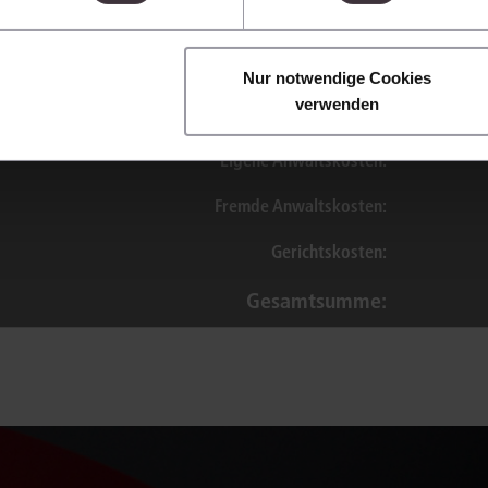
KV GKG
:
€
kosten
:
€
Nur notwendige Cookies
verwenden
Eigene Anwaltskosten:
Fremde Anwaltskosten:
Gerichtskosten:
Gesamtsumme: