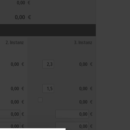
€
€
2. Instanz
3. Instanz
€
€
€
€
€
€
€
€
€
€