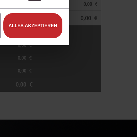
€
€
€
€
ALLES AKZEPTIEREN
€
€
€
€