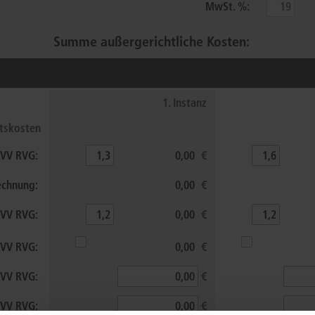
MwSt. %:
Summe
außergerichtliche Kosten
:
1. Instanz
tskosten
8 VV RVG
:
€
echnung:
€
 VV RVG
:
€
. VV RVG
:
€
2 VV RVG
:
€
. VV RVG
:
€