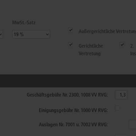
Immaterialgüte
Kanzleimanagement
Zivil- und Zivi
MwSt.-Satz
Medizinrecht
Außergerichtliche Vertretun
Miet- und Wohneigentumsrecht
Gerichtliche
2.
Vertretung
In
Geschäftsgebühr
Nr. 2300, 1008 VV RVG
:
Einigungsgebühr
Nr. 1000 VV RVG
:
Auslagen
Nr. 7001 u. 7002 VV RVG
: