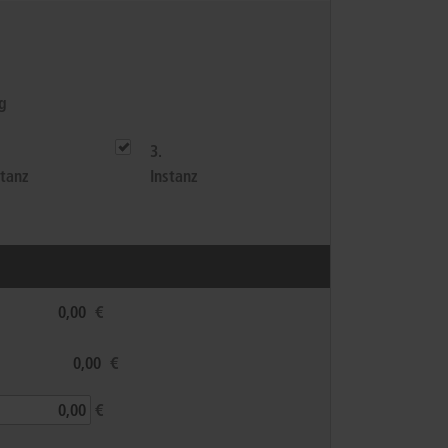
rrecht
lprozessrecht
g
3.
stanz
Instanz
€
€
€