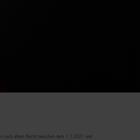
oder nach altem Recht zwischen dem 1.1.2021 und