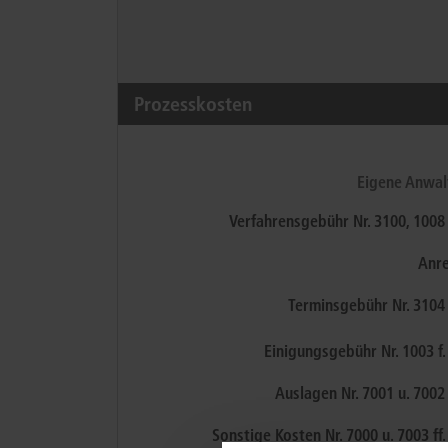
Prozesskosten
Eigene Anwal
Verfahrensgebühr
Nr. 3100, 100
Anr
Terminsgebühr
Nr. 3104
Einigungsgebühr
Nr. 1003 f
Auslagen
Nr. 7001 u. 700
Sonstige Kosten
Nr. 7000 u. 7003 ff