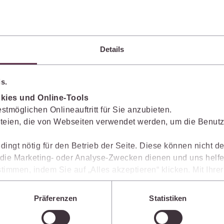
wSt. %:
€
nsumme:
€
Details
tskosten
s.
8 VV RVG
:
€
kies und Online-Tools
 VV RVG
:
€
stmöglichen Onlineauftritt für Sie anzubieten.
teien, die von Webseiten verwendet werden, um die Benutze
. VV RVG
:
€
2 VV RVG
:
€
dingt nötig für den Betrieb der Seite. Diese können nicht de
ie Marketing- oder Analyse-Zwecken dienen und uns helfe
. VV RVG
:
€
timmen, indem Sie auf „Alles akzeptieren“ klicken. Mit Ihr
den, dass die mittels der Cookies erhobenen Daten mögliche
wSt. %:
€
n, die ein niedrigeres Datenschutzniveau als die EU aufwe
Präferenzen
Statistiken
Sie jederzeit individuell anpassen. Weitere Infos finden Si
nsumme:
€
 unseren
Hinweisen zum Datenschutz
.