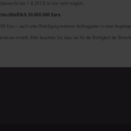
renrecht (vor 1.8.2013) ist hier nicht möglich.
inschließlich 30.000.000 Euro.
0 Euro – auch unter Beteiligung mehrerer Auftraggeber in einer Angelegen
issen erstellt. Bitte beachten Sie, dass wir für die Richtigkeit der Bere