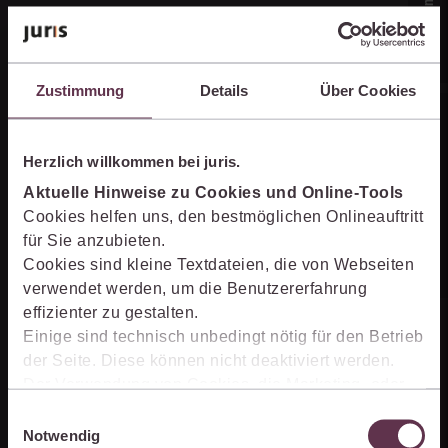
Zustimmung
Details
Über Cookies
Online-Produkt­berater
Herzlich willkommen bei juris.
Aktuelle Hinweise zu Cookies und Online-Tools
Unternehmen
Cookies helfen uns, den bestmöglichen Onlineauftritt
für Sie anzubieten.
Cookies sind kleine Textdateien, die von Webseiten
Über juris
verwendet werden, um die Benutzererfahrung
effizienter zu gestalten.
Partner der jurisAllianz
Einige sind technisch unbedingt nötig für den Betrieb
Karriere
der Seite. Diese können nicht deaktiviert werden.
Der Verwendung von Cookies, die Marketing- oder
Analyse-Zwecken dienen und uns helfen, unsere
Einwilligungsauswahl
Kontakt
Produkte zu optimieren, können Sie zustimmen,
Notwendig