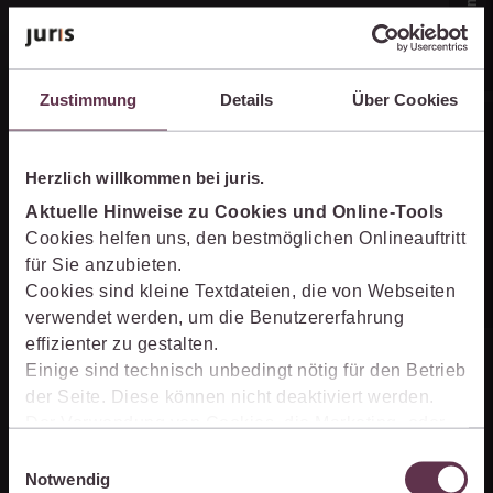
Zustimmung
Details
Über Cookies
Online-Produkt­berater
Herzlich willkommen bei juris.
Aktuelle Hinweise zu Cookies und Online-Tools
Unternehmen
Cookies helfen uns, den bestmöglichen Onlineauftritt
für Sie anzubieten.
Cookies sind kleine Textdateien, die von Webseiten
Über juris
verwendet werden, um die Benutzererfahrung
effizienter zu gestalten.
Partner der jurisAllianz
Einige sind technisch unbedingt nötig für den Betrieb
Karriere
der Seite. Diese können nicht deaktiviert werden.
Der Verwendung von Cookies, die Marketing- oder
Analyse-Zwecken dienen und uns helfen, unsere
Einwilligungsauswahl
Kontakt
Produkte zu optimieren, können Sie zustimmen,
Notwendig