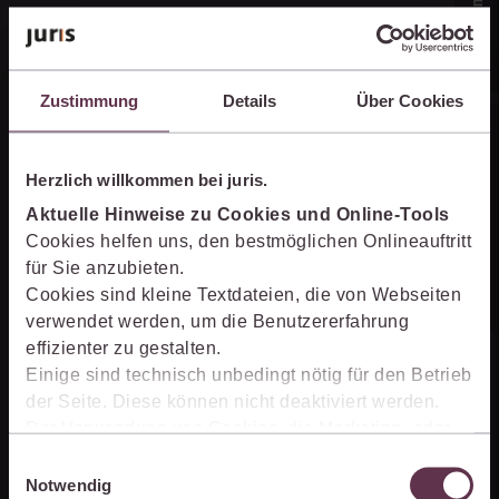
Zustimmung
Details
Über Cookies
Online-Produkt­berater
Herzlich willkommen bei juris.
Aktuelle Hinweise zu Cookies und Online-Tools
Unternehmen
Cookies helfen uns, den bestmöglichen Onlineauftritt
für Sie anzubieten.
Cookies sind kleine Textdateien, die von Webseiten
Über juris
verwendet werden, um die Benutzererfahrung
effizienter zu gestalten.
Partner der jurisAllianz
Einige sind technisch unbedingt nötig für den Betrieb
Karriere
der Seite. Diese können nicht deaktiviert werden.
Der Verwendung von Cookies, die Marketing- oder
Analyse-Zwecken dienen und uns helfen, unsere
Einwilligungsauswahl
Kontakt
Produkte zu optimieren, können Sie zustimmen,
Notwendig