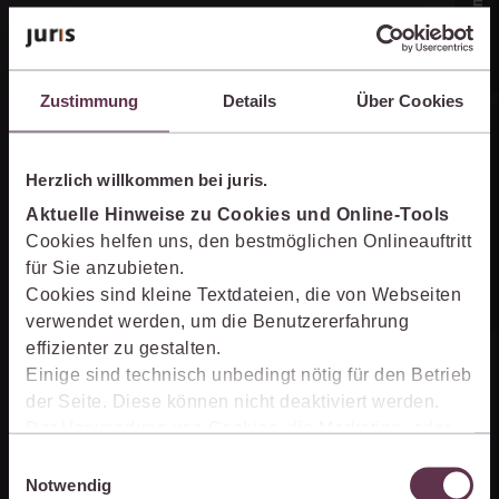
Zustimmung
Details
Über Cookies
Online-Produkt­berater
Herzlich willkommen bei juris.
Aktuelle Hinweise zu Cookies und Online-Tools
Unternehmen
Cookies helfen uns, den bestmöglichen Onlineauftritt
für Sie anzubieten.
Cookies sind kleine Textdateien, die von Webseiten
Über juris
verwendet werden, um die Benutzererfahrung
effizienter zu gestalten.
Partner der jurisAllianz
Einige sind technisch unbedingt nötig für den Betrieb
Karriere
der Seite. Diese können nicht deaktiviert werden.
Der Verwendung von Cookies, die Marketing- oder
Analyse-Zwecken dienen und uns helfen, unsere
Einwilligungsauswahl
Kontakt
Produkte zu optimieren, können Sie zustimmen,
Notwendig