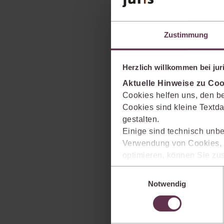
Zustimmung
Herzlich willkommen bei juri
Aktuelle Hinweise zu Coo
Cookies helfen uns, den be
Cookies sind kleine Textda
gestalten.
Einige sind technisch unbe
Verwendung von Cookies, d
optimieren, können Sie zus
sich auch damit einverstan
Einwilligungsauswahl
die USA) übermittelt werde
Notwendig
Ihre Einstellungen können 
im Cookiebanner sowie in