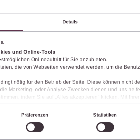
Immaterialgüte
Kanzleimanagement
Zivil- und Zivi
Details
Medizinrecht
Miet- und Wohneigentumsrecht
s.
kies und Online-Tools
stmöglichen Onlineauftritt für Sie anzubieten.
teien, die von Webseiten verwendet werden, um die Benutze
dingt nötig für den Betrieb der Seite. Diese können nicht de
ie Marketing- oder Analyse-Zwecken dienen und uns helfe
timmen, indem Sie auf „Alles akzeptieren“ klicken. Mit Ihr
den, dass die mittels der Cookies erhobenen Daten mögliche
n, die ein niedrigeres Datenschutzniveau als die EU aufwe
Präferenzen
Statistiken
Sie jederzeit individuell anpassen. Weitere Infos finden Si
 unseren
Hinweisen zum Datenschutz
.