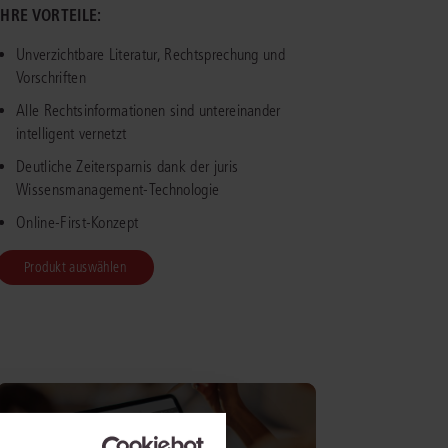
IHRE VORTEILE:
IS AKADEMIE
Unverzichtbare Literatur, Rechtsprechung und
Vorschriften
ziert und zertifiziert: Online-
Alle Rechtsinformationen sind untereinander
ildungen
für Fachanwälte
in allen
ienstrecht
gen Fachgebieten.
intelligent vernetzt
echt
Deutliche Zeitersparnis dank der juris
Wissensmanagement-Technologie
mehr erfahren
Online-First-Konzept
Produkt auswählen
uristen
Online-Produktberater starten
Alle Kontaktmöglichkeiten
echt
 und