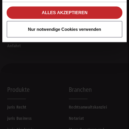
unseren
Hinweisen zum Datenschutz
.
ALLES AKZEPTIEREN
0681 5866-4422
Mo - Fr von 8 bis 18 Uhr
Nur notwendige Cookies verwenden
Kontaktformular
Anfahrt
Produkte
Branchen
juris Recht
Rechtsanwaltskanzlei
juris Business
Notariat