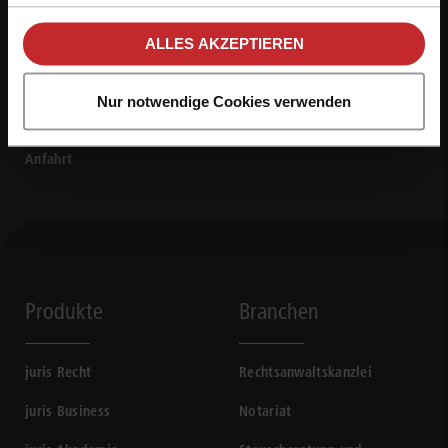
unseren
Hinweisen zum Datenschutz
.
ALLES AKZEPTIEREN
0681 5866-4422
Mo - Fr von 8 bis 18 Uhr
Nur notwendige Cookies verwenden
Kontaktformular
Anfahrt
Produkte
Branchen
juris Recht
Rechtsanwaltskanzlei
juris Business
Notariat