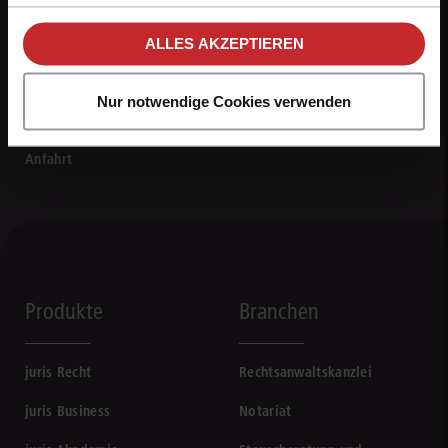
unseren
Hinweisen zum Datenschutz
.
ALLES AKZEPTIEREN
0681 5866-4422
Mo - Fr von 8 bis 18 Uhr
Nur notwendige Cookies verwenden
Kontaktformular
Anfahrt
Produkte
Branchen
juris Recht
Rechtsanwaltskanzlei
juris Business
Notariat