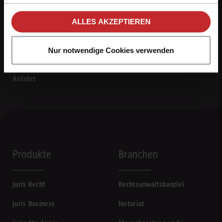
unseren
Hinweisen zum Datenschutz
.
ALLES AKZEPTIEREN
0681 5866-4422
Mo - Fr von 8 bis 18 Uhr
Nur notwendige Cookies verwenden
Kontaktformular
Anfahrt
Produkte
Branchen
juris Recht
Rechtsanwaltskanzlei
juris Business
Notariat