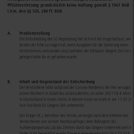
Pflichtverletzung grundsätzlich keine Haftung gemäß § 1967 BGB
i.V.m. den §§ 535, 280 ff. BGB.
A.
Problemstellung
Die Entscheidung des LG Regensburg hat sich mit der Frage befasst, welc
Kosten der Erbe zu tragen hat, wenn Ausgaben für die Sanierung eines
Hotelzimmers entstanden sind, nachdem der Erblasser längere Zeit tot do
gelegen hatte bis er gefunden wurde.
B.
Inhalt und Gegenstand der Entscheidung
Der Verstorbene lebte aufgrund der Corona-Pandemie, die ihm versagte a
seinen Wohnort in Südafrika zurückzukehren, im Jahre 2021 für 8 Monat
in Deutschland in einem Hotel. In diesem Hotel verstarb er am 17.03.20
Sein Tod blieb für längere Zeit unbemerkt.
Der Kläger (K.), Betreiber des Hotels, verlangte nach dem Ableben des
Verstorbenen von seinem Nachlasspfleger, dem Beklagten (B.),
Aufwendungsersatz, da das Zimmer durch das längere Unbemerktsein de
Todes stark beschädigt wurde. Dieser Aufwendungsersatz i.H.v. 25.543,2