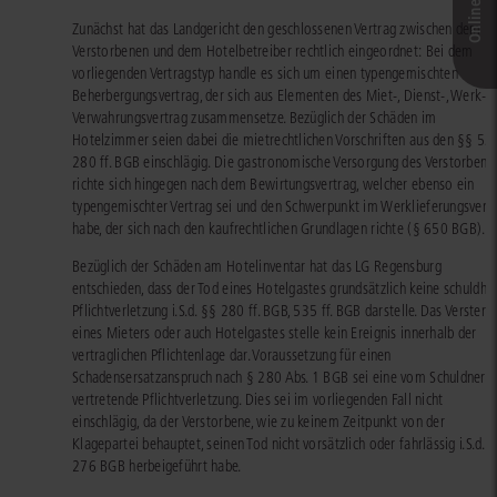
Zunächst hat das Landgericht den geschlossenen Vertrag zwischen dem
Verstorbenen und dem Hotelbetreiber rechtlich eingeordnet: Bei dem
vorliegenden Vertragstyp handle es sich um einen typengemischten
Beherbergungsvertrag, der sich aus Elementen des Miet-, Dienst-, Werk- 
Verwahrungsvertrag zusammensetze. Bezüglich der Schäden im
Hotelzimmer seien dabei die mietrechtlichen Vorschriften aus den §§ 53
280 ff. BGB einschlägig. Die gastronomische Versorgung des Verstorbene
richte sich hingegen nach dem Bewirtungsvertrag, welcher ebenso ein
typengemischter Vertrag sei und den Schwerpunkt im Werklieferungsvert
habe, der sich nach den kaufrechtlichen Grundlagen richte (§ 650 BGB).
Bezüglich der Schäden am Hotelinventar hat das LG Regensburg
entschieden, dass der Tod eines Hotelgastes grundsätzlich keine schuldha
Pflichtverletzung i.S.d. §§ 280 ff. BGB, 535 ff. BGB darstelle. Das Versterb
eines Mieters oder auch Hotelgastes stelle kein Ereignis innerhalb der
vertraglichen Pflichtenlage dar. Voraussetzung für einen
Schadensersatzanspruch nach § 280 Abs. 1 BGB sei eine vom Schuldner z
vertretende Pflichtverletzung. Dies sei im vorliegenden Fall nicht
einschlägig, da der Verstorbene, wie zu keinem Zeitpunkt von der
Klagepartei behauptet, seinen Tod nicht vorsätzlich oder fahrlässig i.S.d. §
276 BGB herbeigeführt habe.