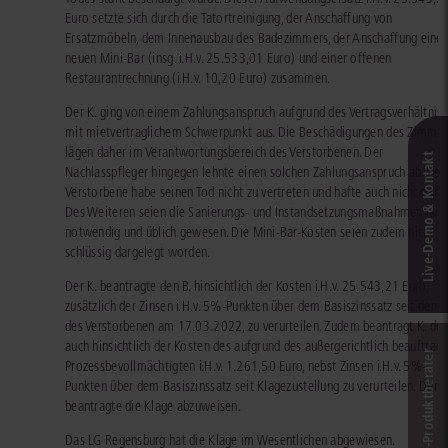
Euro setzte sich durch die Tatortreinigung, der Anschaffung von
Ersatzmöbeln, dem Innenausbau des Badezimmers, der Anschaffung einer
neuen Mini-Bar (insg. i.H.v. 25.533,01 Euro) und einer offenen
Restaurantrechnung (i.H.v. 10,20 Euro) zusammen.
Der K. ging von einem Zahlungsanspruch aufgrund des Vertragsverhältnis
mit mietvertraglichem Schwerpunkt aus. Die Beschädigungen des Zimmer
lägen daher im Verantwortungsbereich des Verstorbenen. Der
Live‑Demo & Kontakt
Nachlasspfleger hingegen lehnte einen solchen Zahlungsanspruch ab. Der
Verstorbene habe seinen Tod nicht zu vertreten und hafte auch nicht dafür
Des Weiteren seien die Sanierungs- und Instandsetzungsmaßnahmen nich
notwendig und üblich gewesen. Die Mini-Bar-Kosten seien zudem nicht
schlüssig dargelegt worden.
Der K. beantragte den B. hinsichtlich der Kosten i.H.v. 25.543,21 Euro,
zusätzlich der Zinsen i.H.v. 5%-Punkten über dem Basiszinssatz seit dem 
des Verstorbenen am 17.03.2022, zu verurteilen. Zudem beantragt K. den
auch hinsichtlich der Kosten des aufgrund des außergerichtlich beauftrag
Online-Produkt­berater
Prozessbevollmächtigten i.H.v. 1.261,50 Euro, nebst Zinsen i.H.v. 5%-
Punkten über dem Basiszinssatz seit Klagezustellung zu verurteilen. Der B
beantragte die Klage abzuweisen.
Das LG Regensburg hat die Klage im Wesentlichen abgewiesen.