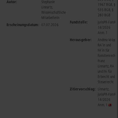
Autor:
Stephanie
1967 BGB, §
Linnartz,
535 BGB, §
Wissenschaftliche
280 BGB
Mitarbeiterin
Fundstelle:
jurisPR-FamR
Erscheinungsdatum:
07.07.2026
14/2026
Anm. 1
Herausgeber:
Andrea Volpp,
RA'in und
FA'in für
Familienrecht
Franz
Linnartz, RA
und FA für
Erbrecht und
Steuerrecht
Zitiervorschlag:
Linnartz,
jurisPR-FamR
14/2026
Anm. 1