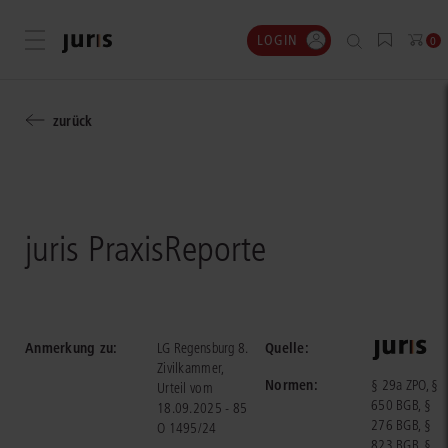
LOGIN
Menü öffnen
0
zurück
juris PraxisReporte
Anmerkung zu:
Quelle:
LG Regensburg 8.
Zivilkammer,
Normen:
§ 29a ZPO, §
Urteil vom
650 BGB, §
18.09.2025 - 85
276 BGB, §
O 1495/24
823 BGB, §