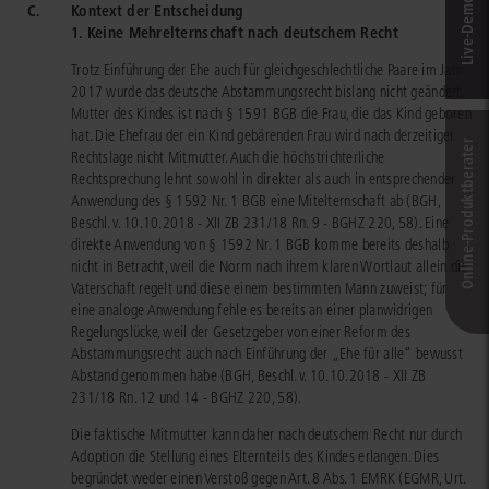
C.
Kontext der Entscheidung
1. Keine Mehrelternschaft nach deutschem Recht
Trotz Einführung der Ehe auch für gleichgeschlechtliche Paare im Jahr
2017 wurde das deutsche Abstammungsrecht bislang nicht geändert.
Mutter des Kindes ist nach § 1591 BGB die Frau, die das Kind geboren
hat. Die Ehefrau der ein Kind gebärenden Frau wird nach derzeitiger
Online-Produkt­berater
Rechtslage nicht Mitmutter. Auch die höchstrichterliche
Rechtsprechung lehnt sowohl in direkter als auch in entsprechender
Anwendung des § 1592 Nr. 1 BGB eine Mitelternschaft ab (BGH,
Beschl. v. 10.10.2018 - XII ZB 231/18 Rn. 9 - BGHZ 220, 58). Eine
direkte Anwendung von § 1592 Nr. 1 BGB komme bereits deshalb
nicht in Betracht, weil die Norm nach ihrem klaren Wortlaut allein die
Vaterschaft regelt und diese einem bestimmten Mann zuweist; für
eine analoge Anwendung fehle es bereits an einer planwidrigen
Regelungslücke, weil der Gesetzgeber von einer Reform des
Abstammungsrecht auch nach Einführung der „Ehe für alle“ bewusst
Abstand genommen habe (BGH, Beschl. v. 10.10.2018 - XII ZB
231/18 Rn. 12 und 14 - BGHZ 220, 58).
Die faktische Mitmutter kann daher nach deutschem Recht nur durch
Adoption die Stellung eines Elternteils des Kindes erlangen. Dies
begründet weder einen Verstoß gegen Art. 8 Abs. 1 EMRK (EGMR, Urt.