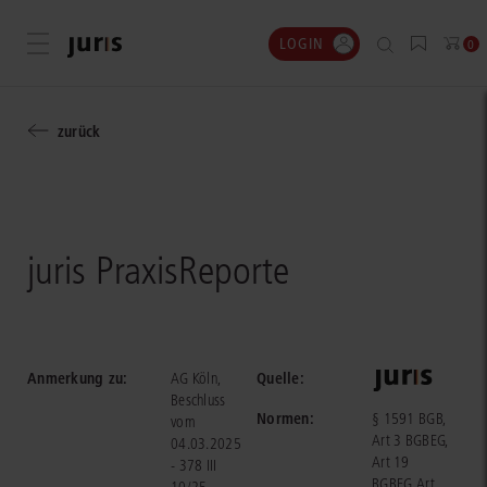
LOGIN
Menü öffnen
0
zurück
juris PraxisReporte
Anmerkung zu:
Quelle:
AG Köln,
Beschluss
Normen:
§ 1591 BGB,
vom
Art 3 BGBEG,
04.03.2025
Art 19
- 378 III
BGBEG, Art