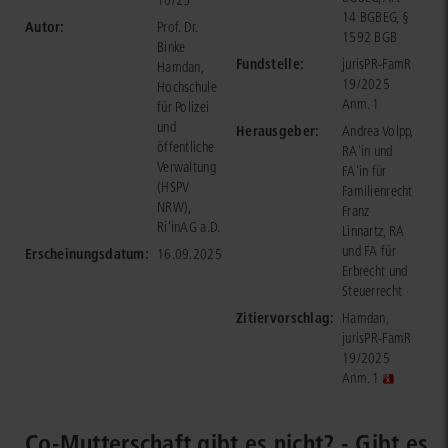
10/25
14 BGBEG, §
Autor:
Prof. Dr.
1592 BGB
Binke
Fundstelle:
jurisPR-FamR
Hamdan,
19/2025
Hochschule
Anm. 1
für Polizei
und
Herausgeber:
Andrea Volpp,
öffentliche
RA'in und
Verwaltung
FA'in für
(HSPV
Familienrecht
NRW),
Franz
Ri'inAG a.D.
Linnartz, RA
und FA für
Erscheinungsdatum:
16.09.2025
Erbrecht und
Steuerrecht
Zitiervorschlag:
Hamdan,
jurisPR-FamR
19/2025
Anm. 1
Co-Mutterschaft gibt es nicht? - Gibt es