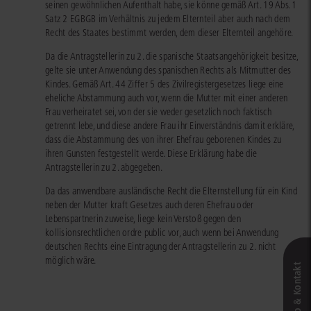
seinen gewöhnlichen Aufenthalt habe, sie könne gemäß Art. 19 Abs. 1
Satz 2 EGBGB im Verhältnis zu jedem Elternteil aber auch nach dem
Recht des Staates bestimmt werden, dem dieser Elternteil angehöre.
Da die Antragstellerin zu 2. die spanische Staatsangehörigkeit besitze,
gelte sie unter Anwendung des spanischen Rechts als Mitmutter des
Kindes. Gemäß Art. 44 Ziffer 5 des Zivilregistergesetzes liege eine
eheliche Abstammung auch vor, wenn die Mutter mit einer anderen
Frau verheiratet sei, von der sie weder gesetzlich noch faktisch
getrennt lebe, und diese andere Frau ihr Einverständnis damit erkläre,
dass die Abstammung des von ihrer Ehefrau geborenen Kindes zu
ihren Gunsten festgestellt werde. Diese Erklärung habe die
Antragstellerin zu 2. abgegeben.
Da das anwendbare ausländische Recht die Elternstellung für ein Kind
neben der Mutter kraft Gesetzes auch deren Ehefrau oder
Lebenspartnerin zuweise, liege kein Verstoß gegen den
kollisionsrechtlichen ordre public vor, auch wenn bei Anwendung
deutschen Rechts eine Eintragung der Antragstellerin zu 2. nicht
möglich wäre.
Live‑Demo & Kontakt