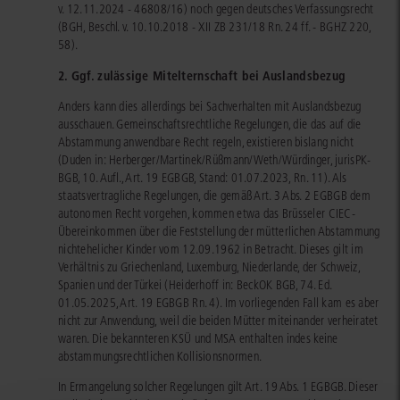
v. 12.11.2024 - 46808/16) noch gegen deutsches Verfassungsrecht
(BGH, Beschl. v. 10.10.2018 - XII ZB 231/18 Rn. 24 ff. - BGHZ 220,
58).
2. Ggf. zulässige Mitelternschaft bei Auslandsbezug
Anders kann dies allerdings bei Sachverhalten mit Auslandsbezug
ausschauen. Gemeinschaftsrechtliche Regelungen, die das auf die
Abstammung anwendbare Recht regeln, existieren bislang nicht
(Duden in: Herberger/Martinek/Rüßmann/Weth/Würdinger, jurisPK-
BGB, 10. Aufl., Art. 19 EGBGB, Stand: 01.07.2023, Rn. 11). Als
staatsvertragliche Regelungen, die gemäß Art. 3 Abs. 2 EGBGB dem
autonomen Recht vorgehen, kommen etwa das Brüsseler CIEC-
Übereinkommen über die Feststellung der mütterlichen Abstammung
nichtehelicher Kinder vom 12.09.1962 in Betracht. Dieses gilt im
Verhältnis zu Griechenland, Luxemburg, Niederlande, der Schweiz,
Spanien und der Türkei (Heiderhoff in: BeckOK BGB, 74. Ed.
01.05.2025, Art. 19 EGBGB Rn. 4). Im vorliegenden Fall kam es aber
nicht zur Anwendung, weil die beiden Mütter miteinander verheiratet
waren. Die bekannteren KSÜ und MSA enthalten indes keine
abstammungsrechtlichen Kollisionsnormen.
In Ermangelung solcher Regelungen gilt Art. 19 Abs. 1 EGBGB. Dieser