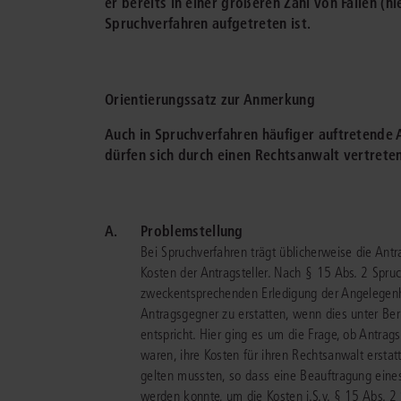
er bereits in einer größeren Zahl von Fällen (hi
Spruchverfahren aufgetreten ist.
Orientierungssatz zur Anmerkung
Auch in Spruchverfahren häufiger auftretende A
dürfen sich durch einen Rechtsanwalt vertrete
A.
Problemstellung
Bei Spruchverfahren trägt üblicherweise die Antr
Kosten der Antragsteller. Nach § 15 Abs. 2 Spruc
zweckentsprechenden Erledigung der Angelegenh
Antragsgegner zu erstatten, wenn dies unter Ber
entspricht. Hier ging es um die Frage, ob Antrags
waren, ihre Kosten für ihren Rechtsanwalt ersta
gelten mussten, so dass eine Beauftragung ein
werden konnte, um die Kosten i.S.v. § 15 Abs. 