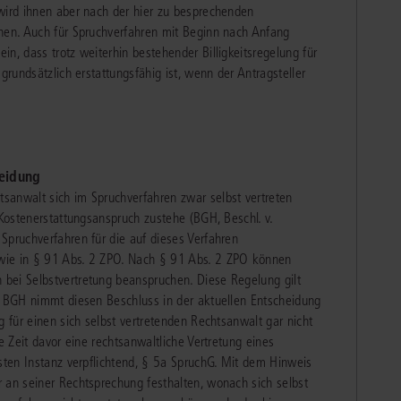
wird ihnen aber nach der hier zu besprechenden
ohen. Auch für Spruchverfahren mit Beginn nach Anfang
n, dass trotz weiterhin bestehender Billigkeitsregelung für
grundsätzlich erstattungsfähig ist, wenn der Antragsteller
eidung
sanwalt sich im Spruchverfahren zwar selbst vertreten
 Kostenerstattungsanspruch zustehe (BGH, Beschl. v.
Spruchverfahren für die auf dieses Verfahren
wie in § 91 Abs. 2 ZPO. Nach § 91 Abs. 2 ZPO können
bei Selbstvertretung beanspruchen. Diese Regelung gilt
r BGH nimmt diesen Beschluss in der aktuellen Entscheidung
g für einen sich selbst vertretenden Rechtsanwalt gar nicht
e Zeit davor eine rechtsanwaltliche Vertretung eines
rsten Instanz verpflichtend, § 5a SpruchG. Mit dem Hinweis
 an seiner Rechtsprechung festhalten, wonach sich selbst