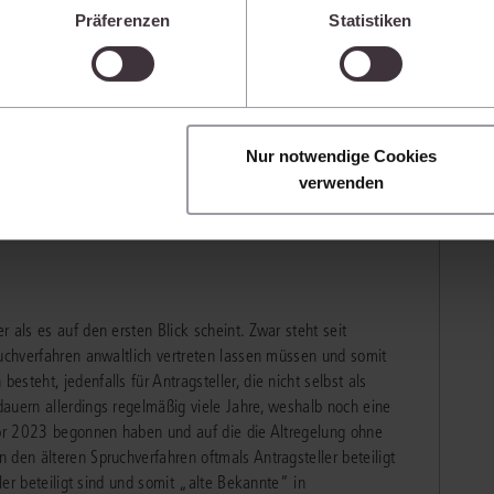
n, die ein niedrigeres Datenschutzniveau als die EU aufwe
Präferenzen
Statistiken
nen Rechtsanwalt vertreten lassen müssen, wurde mit
Sie jederzeit individuell anpassen. Weitere Infos finden Si
 SpruchG; Art. 3 Gesetz zur Umsetzung der
 unseren
Hinweisen zum Datenschutz
.
Gesetze, BGBl. 2023 I, Nr. 51). Es stellte sich hier deshalb
von den Antragstellern, die schon an einer Vielzahl an
en und dies der Billigkeit entsprach. Die Rechtsprechung ist
kosten niedrig zu halten sind, aber nicht Rechts- und
Nur notwendige Cookies
anwalt vertreten lassen dürfen, mögen sich auch selbst
verwenden
teiligt gewesen sein.
 als es auf den ersten Blick scheint. Zwar steht seit
ruchverfahren anwaltlich vertreten lassen müssen und somit
steht, jedenfalls für Antragsteller, die nicht selbst als
auern allerdings regelmäßig viele Jahre, weshalb noch eine
 vor 2023 begonnen haben und auf die die Altregelung ohne
 den älteren Spruchverfahren oftmals Antragsteller beteiligt
ller beteiligt sind und somit „alte Bekannte“ in