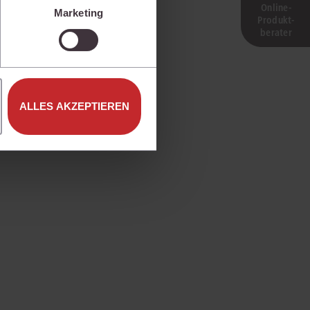
isen.
Online-
Marketing
Produkt­
e unter den Einstellungen
berater
ALLES AKZEPTIEREN