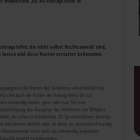
er mindestens 20) als Antragsteller in
Immaterialgüte
Kanzleimanagement
Zivil- und Zivi
Medizinrecht
Miet- und Wohneigentumsrecht
ntragsteller, die nicht selbst Rechtsanwalt sind,
n lassen und diese Kosten erstattet bekommen.
agsgegnerin die Kosten des Verfahrens einschließlich der
hG sind auch die Kosten der Antragsteller, die zur
eit notwendig waren, ganz oder zum Teil vom
ücksichtigung des Ausgangs des Verfahrens der Billigkeit
teller, die schon in mindestens 20 Spruchverfahren beteiligt
ttet bekommen durften oder ob diese als ausreichend kundig
es Rechtsanwalts nicht mehr als notwendig angesehen
2 SpruchG ersetzt zu bekommen.