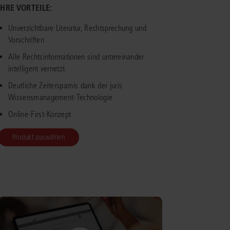
IHRE VORTEILE:
IS AKADEMIE
Unverzichtbare Literatur, Rechtsprechung und
Vorschriften
ziert und zertifiziert: Online-
Alle Rechtsinformationen sind untereinander
ildungen
für Fachanwälte
in allen
ienstrecht
gen Fachgebieten.
intelligent vernetzt
echt
Deutliche Zeitersparnis dank der juris
Wissensmanagement-Technologie
mehr erfahren
Online-First-Konzept
Produkt auswählen
uristen
Online-Produktberater starten
Alle Kontaktmöglichkeiten
echt
 und