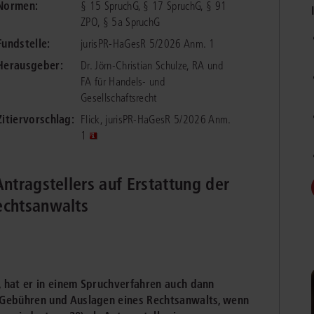
Normen:
§ 15 SpruchG, § 17 SpruchG, § 91
chen
Sie
Vereine und Verbände
ZPO, § 5a SpruchG
die
ier
Finden Sie Lösungen und Inhalte, die zu Ihrem Fachgebiet passen.
JURIS BUSINESS
JUR
l,
Fundstelle:
jurisPR-HaGesR 5/2026 Anm. 1
WEITERE SERVICES
Unternehmen
Arbeitsrecht
Notare
e
Praxisnah und intuitiv: Schutz vor rechtlichen
Qualifi
Herausgeber:
Dr. Jörn-Christian Schulze, RA und
eit
FAQ
Referendariat
Risiken
für Unternehmen, Institutionen
Fortb
Außenwirtschaftsrecht
Öffentliches D
er
ten
FA für Handels- und
l
und Steuerberater
.
wichti
en
e
Gesellschaftsrecht
Downloads
Studium und Hochschule
ortal
Bankrecht
Öffentliches R
Zitiervorschlag:
Flick, jurisPR-HaGesR 5/2026 Anm.
Veranstaltungen
1
Compliance
Sozialrecht
mehr erfahren
juris PraxisReporte
Datenschutzrecht
Steuerrecht
ntragstellers auf Erstattung der
Erbrecht
Strafrecht
echtsanwalts
Familienrecht
Unternehmensj
Handels- und Gesellschaftsrecht
Verkehrsrecht
66-4466
(Mo-Do 9-18 Uhr, Fr 9-17 Uhr).
Insolvenzrecht
Versicherungsr
t, hat er in einem Spruchverfahren auch dann
1 5866-4422
(Mo-Fr 8-18 Uhr).
duktberater für eine erste Produktempfehlung.
 Gebühren und Auslagen eines Rechtsanwalts, wenn
IT-und Medienrecht
Wettbewerbs-