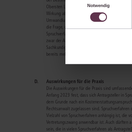
die USA) übermittelt werde
Notwendig
Obersten Landesgericht die Beteiligten durch ei
Ihre Einstellungen können 
Wirkung ab 31.01.2023 eingeführt (§ 17 Abs. 3
im Cookiebanner sowie in
Umwandlungsrichtlinie und zur Änderung weiterer 
die Frage, ob die Kosten für einen Rechtsanwalt 
Spruchverfahren beteiligt waren, erforderlich war
zwar der Auffassung, dass die Rechtsverfolgungs
Sachkundige sich regelmäßig durch einen Rechts
bereits mehrfach an vergleichbaren Verfahren be
D.
Auswirkungen für die Praxis
Die Auswirkungen für die Praxis sind umfassender
Anfang 2023 fest, dass sich Antragsteller in Sp
dem Grunde nach ein Kostenerstattungsanspruch be
Rechtsanwalt zugelassen sind. Spruchverfahren d
Vielzahl von Spruchverfahren anhängig ist, die
Vertretungszwang anwendbar ist. Auch dürften an
sein, die in vielen Spruchverfahren als Antragste