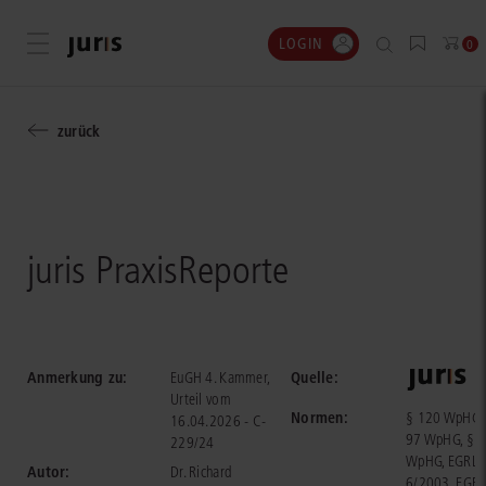
LOGIN
Menü öffnen
0
zurück
juris PraxisReporte
Anmerkung zu:
Quelle:
EuGH 4. Kammer,
Urteil vom
Normen:
§ 120 WpHG,
16.04.2026 - C-
97 WpHG, § 
229/24
WpHG, EGRL
Autor:
Dr. Richard
6/2003, EGRL