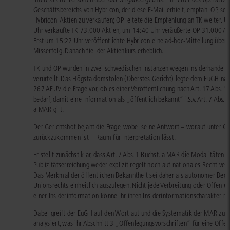
Geschäftsbereichs von Hybricon, der diese E-Mail erhielt, empfahl OP, sei
Hybricon-Aktien zu verkaufen; OP leitete die Empfehlung an TK weiter. 
Uhr verkaufte TK 73.000 Aktien, um 14:40 Uhr veräußerte OP 31.000 Ak
Erst um 15:22 Uhr veröffentlichte Hybricon eine ad-hoc-Mitteilung über 
Misserfolg. Danach fiel der Aktienkurs erheblich.
TK und OP wurden in zwei schwedischen Instanzen wegen Insiderhandels
verurteilt. Das Högsta domstolen (Oberstes Gericht) legte dem EuGH nac
267 AEUV die Frage vor, ob es einer Veröffentlichung nach Art. 17 Abs. 
bedarf, damit eine Information als „öffentlich bekannt“ i.S.v. Art. 7 Abs. 1
a MAR gilt.
Der Gerichtshof bejaht die Frage, wobei seine Antwort – worauf unter C.
zurückzukommen ist – Raum für Interpretation lässt.
Er stellt zunächst klar, dass Art. 7 Abs. 1 Buchst. a MAR die Modalitäten d
Publizitätserreichung weder explizit regelt noch auf nationales Recht verw
Das Merkmal der öffentlichen Bekanntheit sei daher als autonomer Begri
Unionsrechts einheitlich auszulegen. Nicht jede Verbreitung oder Offenle
einer Insiderinformation könne ihr ihren Insiderinformationscharakter n
Dabei greift der EuGH auf den Wortlaut und die Systematik der MAR zur
analysiert, was ihr Abschnitt 3 „Offenlegungsvorschriften“ für eine Offe