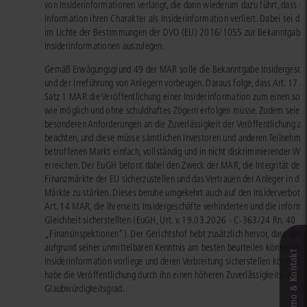
von Insiderinformationen verlangt, die dann wiederum dazu führt, dass e
Information ihren Charakter als Insiderinformation verliert. Dabei sei d
im Lichte der Bestimmungen der DVO (EU) 2016/1055 zur Bekanntgabe
Insiderinformationen auszulegen.
Gemäß Erwägungsgrund 49 der MAR solle die Bekanntgabe Insidergesch
und der Irreführung von Anlegern vorbeugen. Daraus folge, dass Art. 17 Ab
Satz 1 MAR die Veröffentlichung einer Insiderinformation zum einen so s
wie möglich und ohne schuldhaftes Zögern erfolgen müsse. Zudem seien 
besonderen Anforderungen an die Zuverlässigkeit der Veröffentlichung zu
beachten, und diese müsse sämtlichen Investoren und anderen Teilnehme
betroffenen Markt einfach, vollständig und in nicht diskriminierender We
erreichen. Der EuGH betont dabei den Zweck der MAR, die Integrität der
Finanzmärkte der EU sicherzustellen und das Vertrauen der Anleger in die
Märkte zu stärken. Dieses beruhe umgekehrt auch auf den Insiderverbot
Art. 14 MAR, die ihrerseits Insidergeschäfte verhinderten und die informa
Gleichheit sicherstellten (EuGH, Urt. v. 19.03.2026 - C-363/24 Rn. 40
„Finansinspektionen“). Der Gerichtshof hebt zusätzlich hervor, dass der 
aufgrund seiner unmittelbaren Kenntnis am besten beurteilen könne, ob e
Live‑Demo & Kontakt
Insiderinformation vorliege und deren Verbreitung sicherstellen könne. D
habe die Veröffentlichung durch ihn einen höheren Zuverlässigkeits- und
Glaubwürdigkeitsgrad.