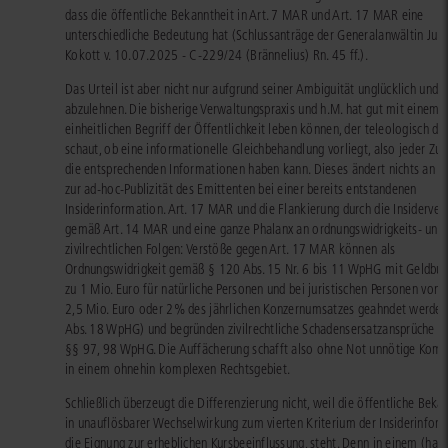
dass die öffentliche Bekanntheit in Art. 7 MAR und Art. 17 MAR eine
unterschiedliche Bedeutung hat (Schlussanträge der Generalanwältin Juli
Kokott v. 10.07.2025 - C-229/24 (Brännelius) Rn. 45 ff.).
Das Urteil ist aber nicht nur aufgrund seiner Ambiguität unglücklich und
abzulehnen. Die bisherige Verwaltungspraxis und h.M. hat gut mit einem
einheitlichen Begriff der Öffentlichkeit leben können, der teleologisch da
schaut, ob eine informationelle Gleichbehandlung vorliegt, also jeder Zugr
die entsprechenden Informationen haben kann. Dieses ändert nichts an de
zur ad-hoc-Publizität des Emittenten bei einer bereits entstandenen
Insiderinformation. Art. 17 MAR und die Flankierung durch die Insiderver
gemäß Art. 14 MAR und eine ganze Phalanx an ordnungswidrigkeits- und
zivilrechtlichen Folgen: Verstöße gegen Art. 17 MAR können als
Ordnungswidrigkeit gemäß § 120 Abs. 15 Nr. 6 bis 11 WpHG mit Geldbuß
zu 1 Mio. Euro für natürliche Personen und bei juristischen Personen von b
2,5 Mio. Euro oder 2% des jährlichen Konzernumsatzes geahndet werde
Abs. 18 WpHG) und begründen zivilrechtliche Schadensersatzansprüche n
§§ 97, 98 WpHG. Die Auffächerung schafft also ohne Not unnötige Komp
in einem ohnehin komplexen Rechtsgebiet.
Schließlich überzeugt die Differenzierung nicht, weil die öffentliche Beka
in unauflösbarer Wechselwirkung zum vierten Kriterium der Insiderinform
die Eignung zur erheblichen Kursbeeinflussung, steht. Denn in einem (hal