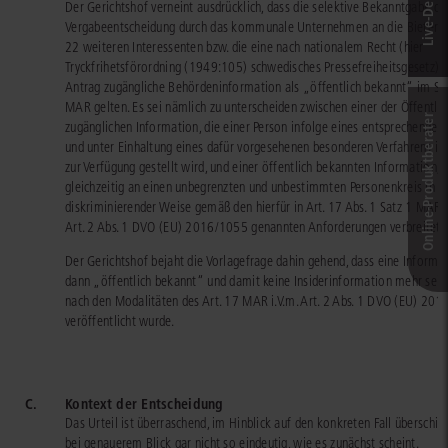
Der Gerichtshof verneint ausdrücklich, dass die selektive Bekanntgabe de
Vergabeentscheidung durch das kommunale Unternehmen an die Bieter u
22 weiteren Interessenten bzw. die eine nach nationalem Recht (hier
Tryckfrihetsförordning (1949:105) schwedisches Pressefreiheitsgesetz) 
Antrag zugängliche Behördeninformation als „öffentlich bekannt“ im Si
MAR gelten. Es sei nämlich zu unterscheiden zwischen einer der Öffentlic
Online-Produkt­berater
zugänglichen Information, die einer Person infolge eines entsprechenden
und unter Einhaltung eines dafür vorgesehenen besonderen Verfahrens ind
zur Verfügung gestellt wird, und einer öffentlich bekannten Information, d
gleichzeitig an einen unbegrenzten und unbestimmten Personenkreis in ni
diskriminierender Weise gemäß den hierfür in Art. 17 Abs. 1 Satz 1 MAR i
Art. 2 Abs. 1 DVO (EU) 2016/1055 genannten Anforderungen verbreitet 
Der Gerichtshof bejaht die Vorlagefrage dahin gehend, dass eine Informa
dann „öffentlich bekannt“ und damit keine Insiderinformation mehr sei, 
nach den Modalitäten des Art. 17 MAR i.V.m. Art. 2 Abs. 1 DVO (EU) 20
veröffentlicht wurde.
C.
Kontext der Entscheidung
Das Urteil ist überraschend, im Hinblick auf den konkreten Fall überschi
bei genauerem Blick gar nicht so eindeutig, wie es zunächst scheint.