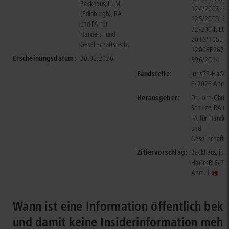
Backhaus, LL.M.
124/2003, E
(Edinburgh), RA
125/2003, E
und FA für
72/2004, EU
Handels- und
2016/1055,
Gesellschaftsrecht
12008E267, 
Erscheinungsdatum:
30.06.2026
596/2014
Fundstelle:
jurisPR-HaGe
6/2026 Anm.
Herausgeber:
Dr. Jörn-Chris
Schulze, RA u
FA für Handel
und
Gesellschafts
Zitiervorschlag:
Backhaus, juri
HaGesR 6/20
Anm. 1
Wann ist eine Information öffentlich bek
und damit keine Insiderinformation mehr