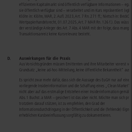
effizienten Kapitalmarkt sind öffentlich verfügbare Informationen – ega
sie öffentlich verfügbar sind – verarbeitet und im Kurs repräsentiert (vgl.
Klöhn in: Klöhn, MAR, 2. Aufl. 2023, Art. 7 Rn. 271 ff.; Nietsch in: BeckOK
Wertpapierhandelsrecht, 01.07.2025, Art. 7 MAR Rn. 126 f.). Das wüsste
der verständige Anleger des Art. 7 Abs. 4 MAR mit der Folge, dass mangel
Transaktionsanreiz keine Kursrelevanz besteht.
D.
Auswirkungen für die Praxis
Aus Vorsichtsgründen müssen Emittenten und ihre Mitarbeiter vorerst v
Grundsatz „keine ad-hoc-Mitteilung, keine öffentliche Bekanntheit“ aus
Es spricht zwar mehr dafür, dass sich die Aussage des EuGH nur auf eine s
vorliegende Insiderinformation und die Schaffung eines „Clean Market“ 
nicht aber auf das erstmalige Entstehen einer Insiderinformation gemäß A
Abs. 1 Buchst. a MAR – gesichert ist das aber nicht. Möchte man sich pra
trotzdem darauf stützen, ist zu empfehlen, den Grad der
Informationsdurchdringung in der Öffentlichkeit und die (fehlende) Eignu
erheblichen Kursbeeinflussung sorgfältig zu dokumentieren.