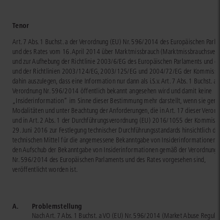
Tenor
Art. 7 Abs. 1 Buchst. a der Verordnung (EU) Nr. 596/2014 des Europäischen Parl
und des Rates vom 16. April 2014 über Marktmissbrauch (Marktmissbrauchsver
und zur Aufhebung der Richtlinie 2003/6/EG des Europäischen Parlaments und d
und der Richtlinien 2003/124/EG, 2003/125/EG und 2004/72/EG der Kommissio
dahin auszulegen, dass eine Information nur dann als i.S.v. Art. 7 Abs. 1 Buchst. a 
Verordnung Nr. 596/2014 öffentlich bekannt angesehen wird und damit keine
„Insiderinformation“ im Sinne dieser Bestimmung mehr darstellt, wenn sie gem
Modalitäten und unter Beachtung der Anforderungen, die in Art. 17 dieser Veror
und in Art. 2 Abs. 1 der Durchführungsverordnung (EU) 2016/1055 der Kommiss
29. Juni 2016 zur Festlegung technischer Durchführungsstandards hinsichtlich de
technischen Mittel für die angemessene Bekanntgabe von Insiderinformationen u
den Aufschub der Bekanntgabe von Insiderinformationen gemäß der Verordnung 
Nr. 596/2014 des Europäischen Parlaments und des Rates vorgesehen sind,
veröffentlicht worden ist.
A.
Problemstellung
Nach Art. 7 Abs. 1 Buchst. a VO (EU) Nr. 596/2014 (Market Abuse Regulat