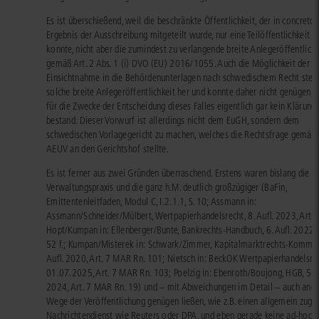
Es ist überschießend, weil die beschränkte Öffentlichkeit, der in concreto
Ergebnis der Ausschreibung mitgeteilt wurde, nur eine Teilöffentlichkeit h
konnte, nicht aber die zumindest zu verlangende breite Anlegeröffentlichk
gemäß Art. 2 Abs. 1 (i) DVO (EU) 2016/1055. Auch die Möglichkeit der
Einsichtnahme in die Behördenunterlagen nach schwedischem Recht stell
solche breite Anlegeröffentlichkeit her und konnte daher nicht genügen, 
für die Zwecke der Entscheidung dieses Falles eigentlich gar kein Klärung
bestand. Dieser Vorwurf ist allerdings nicht dem EuGH, sondern dem
schwedischen Vorlagegericht zu machen, welches die Rechtsfrage gemäß 
AEUV an den Gerichtshof stellte.
Es ist ferner aus zwei Gründen überraschend. Erstens waren bislang die
Verwaltungspraxis und die ganz h.M. deutlich großzügiger (BaFin,
Emittentenleitfaden, Modul C, I.2.1.1, S. 10; Assmann in:
Assmann/Schneider/Mülbert, Wertpapierhandelsrecht, 8. Aufl. 2023, Art. 7
Hopt/Kumpan in: Ellenberger/Bunte, Bankrechts-Handbuch, 6. Aufl. 2022, 
52 f.; Kumpan/Misterek in: Schwark/Zimmer, Kapitalmarktrechts-Komment
Aufl. 2020, Art. 7 MAR Rn. 101; Nietsch in: BeckOK Wertpapierhandelsrec
01.07.2025, Art. 7 MAR Rn. 103; Poelzig in: Ebenroth/Boujong, HGB, 5. A
2024, Art. 7 MAR Rn. 19) und – mit Abweichungen im Detail – auch and
Wege der Veröffentlichung genügen ließen, wie z.B. einen allgemein zugä
Nachrichtendienst wie Reuters oder DPA, und eben gerade keine ad-hoc-Pu