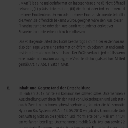
„MAR“) ist eine Insiderinformation insbesondere eine (i) nicht öffentlic
bekannte, (ii) präzise Information, (iii) die direkt oder indirekt einen oder
mehrere Emittenten oder ein oder mehrere Finanzinstrumente betrifft und
die, wenn sie öffentlich bekannt würde, geeignet wäre, den Kurs dieser
Finanzinstrumente oder den Kurs damit verbundener derivativer
Finanzinstrumente erheblich zu beeinflussen.
Das vorliegende Urteil des EuGH beschäftigt sich mit der ersten Vorausse
also der Frage, wann eine Information öffentlich bekannt ist und damit k
Insiderinformation mehr sein kann. Der EuGH verlangt, jedenfalls wenn b
eine Insiderinformation vorlag, eine Veröffentlichung als ad-hoc-Mitteilu
gemäß Art. 17 Abs. 1 Satz 1 MAR.
B.
Inhalt und Gegenstand der Entscheidung
Im Frühjahr 2018 führte ein kommunales schwedisches Unternehmen ei
Ausschreibungsverfahren für den Kauf von Elektrobussen und Ladestatio
durch. Zwei Unternehmen gaben Angebote ab, darunter die börsennotiert
Hybricon Bus Systems AB. Am 14.05.2018 vergab das kommunale Unte
den Auftrag nicht an die Hybricon und informierte per E-Mail um 14:34 U
am Verfahren beteiligte Unternehmen einschließlich Hybricon sowie 22 w
interessierte Personen über das Vergabeergebnis. Ein Leiter des operative