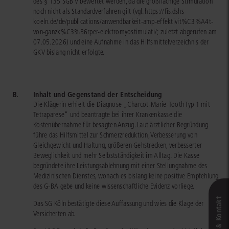
des § 135 SGB V bewertet werden, da die großflächige Stimulation
noch nicht als Standardverfahren gilt (vgl.
https://fis.dshs-
koeln.de/de/publications/anwendbarkeit-amp-effektivit%C3%A4t-
von-ganzk%C3%B6rper-elektromyostimulati/
; zuletzt abgerufen am
07.05.2026) und eine Aufnahme in das Hilfsmittelverzeichnis der
GKV bislang nicht erfolgte.
B.
Inhalt und Gegenstand der Entscheidung
Die Klägerin erhielt die Diagnose „Charcot-Marie-Tooth Typ 1 mit
Tetraparese“ und beantragte bei ihrer Krankenkasse die
Kostenübernahme für besagten Anzug. Laut ärztlicher Begründung
führe das Hilfsmittel zur Schmerzreduktion, Verbesserung von
Gleichgewicht und Haltung, größeren Gehstrecken, verbesserter
Beweglichkeit und mehr Selbstständigkeit im Alltag. Die Kasse
begründete ihre Leistungsablehnung mit einer Stellungnahme des
Medizinischen Dienstes, wonach es bislang keine positive Empfehlung
des G-BA gebe und keine wissenschaftliche Evidenz vorliege.
Das SG Köln bestätigte diese Auffassung und wies die Klage der
Versicherten ab.