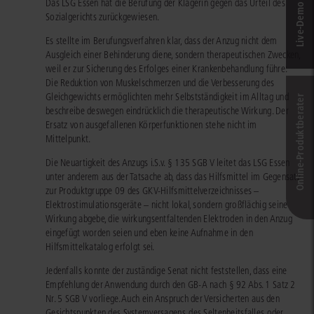
Live‑Demo & Kontakt
Das LSG Essen hat die Berufung der Klägerin gegen das Urteil des
Sozialgerichts zurückgewiesen.
Es stellte im Berufungsverfahren klar, dass der Anzug nicht dem
Ausgleich einer Behinderung diene, sondern therapeutischen Zwecken,
weil er zur Sicherung des Erfolges einer Krankenbehandlung führe:
Die Reduktion von Muskelschmerzen und die Verbesserung des
Gleichgewichts ermöglichten mehr Selbstständigkeit im Alltag und
Online-Produkt­berater
beschreibe deswegen eindrücklich die therapeutische Wirkung. Der
Ersatz von ausgefallenen Körperfunktionen stehe nicht im
Mittelpunkt.
Die Neuartigkeit des Anzugs i.S.v. § 135 SGB V leitet das LSG Essen
unter anderem aus der Tatsache ab, dass das Hilfsmittel im Gegensatz
zur Produktgruppe 09 des GKV-Hilfsmittelverzeichnisses –
Elektrostimulationsgeräte – nicht lokal, sondern großflächig seine
Wirkung abgebe, die wirkungsentfaltenden Elektroden in den Anzug
eingefügt worden seien und eben keine Aufnahme in den
Hilfsmittelkatalog erfolgt sei.
Jedenfalls konnte der zuständige Senat nicht feststellen, dass eine
Empfehlung der Anwendung durch den GB-A nach § 92 Abs. 1 Satz 2
Nr. 5 SGB V vorliege. Auch ein Anspruch der Versicherten aus den
Gesichtspunkten des Systemversagens, des Seltenheitsfalles oder