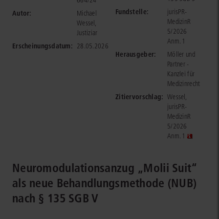
664/24
Fundstelle:
jurisPR-
Autor:
Michael
MedizinR
Wessel,
5/2026
Justiziar
Anm. 1
Erscheinungsdatum:
28.05.2026
Herausgeber:
Möller und
Partner -
Kanzlei für
Medizinrecht
Zitiervorschlag:
Wessel,
jurisPR-
MedizinR
5/2026
Anm. 1
Neuromodulationsanzug „Molii Suit“
als neue Behandlungsmethode (NUB)
nach § 135 SGB V