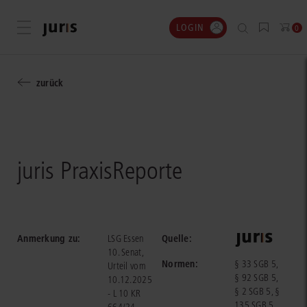
LOGIN
Menü öffnen
0
zurück
juris PraxisReporte
Anmerkung zu:
Quelle:
LSG Essen
10. Senat,
Normen:
§ 33 SGB 5,
Urteil vom
§ 92 SGB 5,
10.12.2025
§ 2 SGB 5, §
- L 10 KR
135 SGB 5