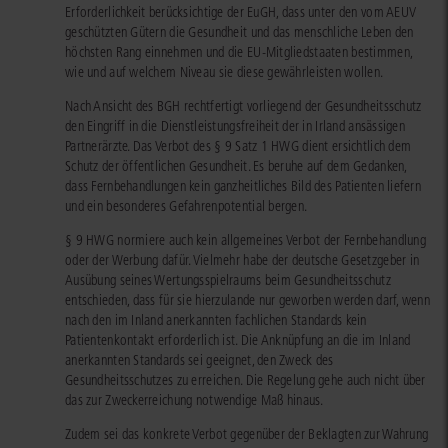
Erforderlichkeit berücksichtige der EuGH, dass unter den vom AEUV
geschützten Gütern die Gesundheit und das menschliche Leben den
höchsten Rang einnehmen und die EU-Mitgliedstaaten bestimmen,
wie und auf welchem Niveau sie diese gewährleisten wollen.
Nach Ansicht des BGH rechtfertigt vorliegend der Gesundheitsschutz
den Eingriff in die Dienstleistungsfreiheit der in Irland ansässigen
Partnerärzte. Das Verbot des § 9 Satz 1 HWG dient ersichtlich dem
Schutz der öffentlichen Gesundheit. Es beruhe auf dem Gedanken,
dass Fernbehandlungen kein ganzheitliches Bild des Patienten liefern
und ein besonderes Gefahrenpotential bergen.
§ 9 HWG normiere auch kein allgemeines Verbot der Fernbehandlung
oder der Werbung dafür. Vielmehr habe der deutsche Gesetzgeber in
Ausübung seines Wertungsspielraums beim Gesundheitsschutz
entschieden, dass für sie hierzulande nur geworben werden darf, wenn
nach den im Inland anerkannten fachlichen Standards kein
Patientenkontakt erforderlich ist. Die Anknüpfung an die im Inland
anerkannten Standards sei geeignet, den Zweck des
Gesundheitsschutzes zu erreichen. Die Regelung gehe auch nicht über
das zur Zweckerreichung notwendige Maß hinaus.
Zudem sei das konkrete Verbot gegenüber der Beklagten zur Wahrung