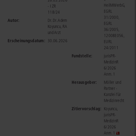
26.03.2026
HeilMWerbG,
- I ZR
EGRL
118/24
31/2000,
Autor:
Dr. Dr. Adem
EGRL
Koyuncu, RA
36/2005,
und Arzt
12008E056,
Erscheinungsdatum:
30.06.2026
EURL
24/2011
Fundstelle:
jurisPR-
MedizinR
6/2026
Anm. 1
Herausgeber:
Möller und
Partner -
Kanzlei für
Medizinrecht
Zitiervorschlag:
Koyuncu,
jurisPR-
MedizinR
6/2026
Anm. 1