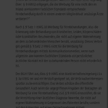
(hier: § 9 HWG) entgegen, die die Werbung für eine nicht den im
Inland anerkannten fachlichen Standards entsprechende
Fernbehandlung durch in einem anderen Mitgliedstaat ansässige Ärzte
verbietet?“
Nach § 9 Satz 1 HWG ist Werbung für Fernbehandlungen, also die
Erkennung oder Behandlung von Krankheiten, Leiden, Körperschäden
oder krankhaften Beschwerden, die nicht auf eigener Wahrnehmung
an dem zu behandelnden Menschen beruht, unzulässig. Dieses Verbot
gilt gemäß § 9 Satz 2 HWG nicht für die Werbung für
Fernbehandlungen mittels Kommunikationsmedien, wenn nach
allgemein anerkannten fachlichen Standards ein persönlicher
ärztlicher Kontakt mit der zu behandelnden Person nicht erforderlich
ist.
Der BGH führt aus, dass § 9 HWG eine Marktverhaltensregelung i.S.v.
§ 3a UWG sei und ein Verstoß geeignet sei, die Verbraucherinteressen
spürbar zu beeinträchtigen. Das Verbot schütze die öffentliche
Gesundheit. Auch seien die angegriffenen Angaben der Beklagten als
Werbung für eine Fernbehandlung i.S.d. § 9 HWG einzustufen, da sie
die Vermittlung einer ärztlichen Diagnose bewerbe, die nicht auf
eigener Wahrnehmung in Gegenwart des Patienten beruhe, sondern
auf den Antworten auf einen Onlinefragebogen mittels