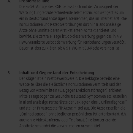
A.
Problemstellung
Die EuGH-Vorlage des BGH befasst sich mit der Zulässigkeit der
Werbung für grenzüberschreitende Telemedizin. Konkret geht es um
ein in Deutschland ansässiges Unternehmen, das im Internet ärztliche
Konsultationen und Rezeptverordnungen durch in Irland ansässige
Ärzte ohne unmittelbaren Arzt-Patienten-Kontakt anbietet und
bewirbt. Die zentrale Frage ist, ob diese Werbung gegen das in § 9
HWG verankerte Verbot der Werbung für Fernbehandlungen verstößt.
Davor ist aber zu klären, ob § 9 HWG mit EU-Recht vereinbar ist.
B.
Inhalt und Gegenstand der Entscheidung
Der Kläger ist ein Wettbewerbsverein. Die Beklagte betreibt eine
Webseite, über die sie ärztliche Konsultationen vermittelt und den
Bezug von Arzneimitteln (u.a. gegen Erektionsstörungen) anbietet.
Mittels Fragebogen zu Gesundheitszustand, Symptomen etc. erstellen
in Irland ansässige Partnerärzte der Beklagten eine „Onlinediagnose“
und stellen Privatrezepte für Arzneimittel aus. Die Ärzte erstellen die
„Onlinediagnose“ ohne jeglichen persönlichen Patientenkontakt, d.h.
auch ohne Videokonferenz oder Telefonat. Eine kooperierende
Apotheke versendet die verschriebenen Arzneimittel.