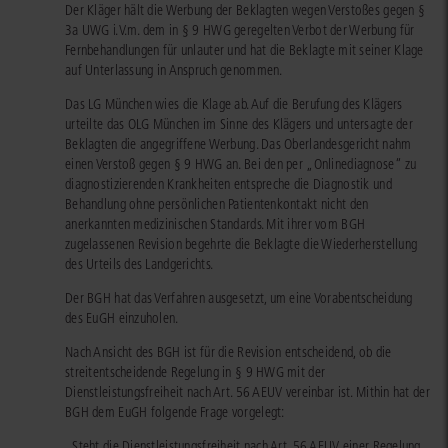
Der Kläger hält die Werbung der Beklagten wegen Verstoßes gegen §
3a UWG i.V.m. dem in § 9 HWG geregelten Verbot der Werbung für
Fernbehandlungen für unlauter und hat die Beklagte mit seiner Klage
auf Unterlassung in Anspruch genommen.
Das LG München wies die Klage ab. Auf die Berufung des Klägers
urteilte das OLG München im Sinne des Klägers und untersagte der
Beklagten die angegriffene Werbung. Das Oberlandesgericht nahm
einen Verstoß gegen § 9 HWG an. Bei den per „Onlinediagnose“ zu
diagnostizierenden Krankheiten entspreche die Diagnostik und
Behandlung ohne persönlichen Patientenkontakt nicht den
anerkannten medizinischen Standards. Mit ihrer vom BGH
zugelassenen Revision begehrte die Beklagte die Wiederherstellung
des Urteils des Landgerichts.
Der BGH hat das Verfahren ausgesetzt, um eine Vorabentscheidung
des EuGH einzuholen.
Nach Ansicht des BGH ist für die Revision entscheidend, ob die
streitentscheidende Regelung in § 9 HWG mit der
Dienstleistungsfreiheit nach Art. 56 AEUV vereinbar ist. Mithin hat der
BGH dem EuGH folgende Frage vorgelegt:
„Steht die Dienstleistungsfreiheit nach Art. 56 AEUV einer Regelung