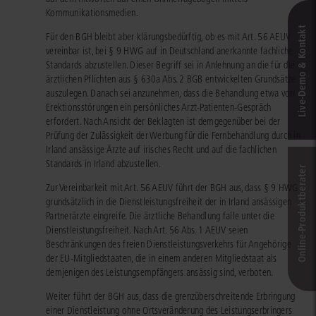
Kommunikationsmedien.
Live‑Demo & Kontakt
Für den BGH bleibt aber klärungsbedürftig, ob es mit Art. 56 AEUV
vereinbar ist, bei § 9 HWG auf in Deutschland anerkannte fachliche
Standards abzustellen. Dieser Begriff sei in Anlehnung an die für die
ärztlichen Pflichten aus § 630a Abs. 2 BGB entwickelten Grundsätze
auszulegen. Danach sei anzunehmen, dass die Behandlung etwa von
Erektionsstörungen ein persönliches Arzt‑Patienten‑Gespräch
erfordert. Nach Ansicht der Beklagten ist demgegenüber bei der
Prüfung der Zulässigkeit der Werbung für die Fernbehandlung durch in
Irland ansässige Ärzte auf irisches Recht und auf die fachlichen
Standards in Irland abzustellen.
Online-Produkt­berater
Zur Vereinbarkeit mit Art. 56 AEUV führt der BGH aus, dass § 9 HWG
grundsätzlich in die Dienstleistungsfreiheit der in Irland ansässigen
Partnerärzte eingreife. Die ärztliche Behandlung falle unter die
Dienstleistungsfreiheit. Nach Art. 56 Abs. 1 AEUV seien
Beschränkungen des freien Dienstleistungsverkehrs für Angehörige
der EU-Mitgliedstaaten, die in einem anderen Mitgliedstaat als
demjenigen des Leistungsempfängers ansässig sind, verboten.
Weiter führt der BGH aus, dass die grenzüberschreitende Erbringung
einer Dienstleistung ohne Ortsveränderung des Leistungserbringers