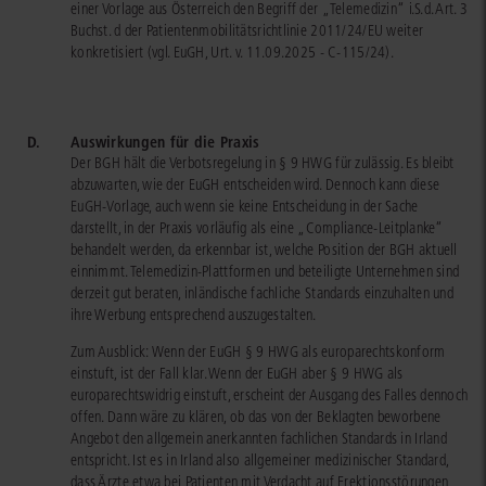
einer Vorlage aus Österreich den Begriff der „Telemedizin“ i.S.d. Art. 3
Buchst. d der Patientenmobilitätsrichtlinie 2011/24/EU weiter
konkretisiert (vgl. EuGH, Urt. v. 11.09.2025 - C-115/24).
D.
Auswirkungen für die Praxis
Der BGH hält die Verbotsregelung in § 9 HWG für zulässig. Es bleibt
abzuwarten, wie der EuGH entscheiden wird. Dennoch kann diese
EuGH-Vorlage, auch wenn sie keine Entscheidung in der Sache
darstellt, in der Praxis vorläufig als eine „Compliance‑Leitplanke“
behandelt werden, da erkennbar ist, welche Position der BGH aktuell
einnimmt. Telemedizin‑Plattformen und beteiligte Unternehmen sind
derzeit gut beraten, inländische fachliche Standards einzuhalten und
ihre Werbung entsprechend auszugestalten.
Zum Ausblick: Wenn der EuGH § 9 HWG als europarechtskonform
einstuft, ist der Fall klar. Wenn der EuGH aber § 9 HWG als
europarechtswidrig einstuft, erscheint der Ausgang des Falles dennoch
offen. Dann wäre zu klären, ob das von der Beklagten beworbene
Angebot den allgemein anerkannten fachlichen Standards in Irland
entspricht. Ist es in Irland also allgemeiner medizinischer Standard,
dass Ärzte etwa bei Patienten mit Verdacht auf Erektionsstörungen