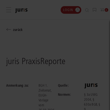
LOGIN
Menü öffnen
0
zurück
juris PraxisReporte
Anmerkung zu:
Quelle:
BGH 1.
Zivilsenat,
Normen:
§ 3a UWG
EUGH-
2004, §
Vorlage
630a BGB, §
vom
9