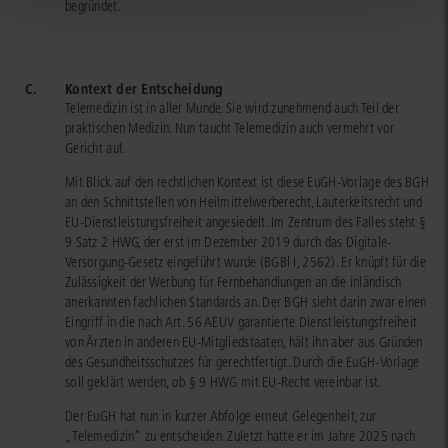
begründet.
C.
Kontext der Entscheidung
Telemedizin ist in aller Munde. Sie wird zunehmend auch Teil der
praktischen Medizin. Nun taucht Telemedizin auch vermehrt vor
Gericht auf.
Mit Blick auf den rechtlichen Kontext ist diese EuGH-Vorlage des BGH
an den Schnittstellen von Heilmittelwerberecht, Lauterkeitsrecht und
EU-Dienstleistungsfreiheit angesiedelt. Im Zentrum des Falles steht §
9 Satz 2 HWG, der erst im Dezember 2019 durch das Digitale-
Versorgung-Gesetz eingeführt wurde (BGBl I, 2562). Er knüpft für die
Zulässigkeit der Werbung für Fernbehandlungen an die inländisch
anerkannten fachlichen Standards an. Der BGH sieht darin zwar einen
Eingriff in die nach Art. 56 AEUV garantierte Dienstleistungsfreiheit
von Ärzten in anderen EU-Mitgliedstaaten, hält ihn aber aus Gründen
des Gesundheitsschutzes für gerechtfertigt. Durch die EuGH-Vorlage
soll geklärt werden, ob § 9 HWG mit EU-Recht vereinbar ist.
Der EuGH hat nun in kurzer Abfolge erneut Gelegenheit, zur
„Telemedizin“ zu entscheiden. Zuletzt hatte er im Jahre 2025 nach