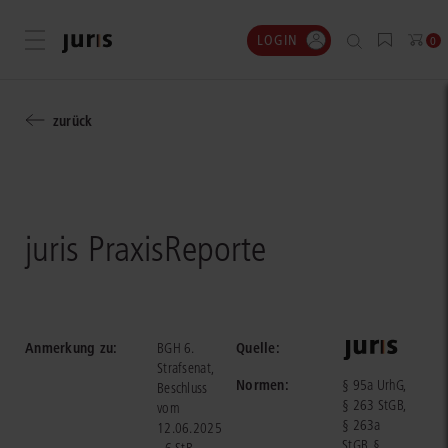
LOGIN
Menü öffnen
0
zurück
juris PraxisReporte
Anmerkung zu:
Quelle:
BGH 6.
Strafsenat,
Normen:
§ 95a UrhG,
Beschluss
§ 263 StGB,
vom
§ 263a
12.06.2025
StGB, §