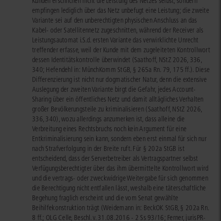
Kunden erschlichen nicht die Leistung des Netzes selbst, sondern
empfingen lediglich über das Netz unbefugt eine Leistung; die zweite
Variante sei auf den unberechtigten physischen Anschluss an das
Kabel- oder Satellitennetz zugeschnitten, während der Receiver als
Leistungsautomat i.S.d. ersten Variante das verwirklichte Unrecht
treffender erfasse, weil der Kunde mit dem zugeleiteten Kontrollwort
dessen Identitätskontrolle überwindet (Saathoff, NStZ 2026, 336,
340; Hefendehl in: MünchKomm StGB, § 265a Rn. 79, 175 ff.). Diese
Differenzierung ist nicht nur dogmatischer Natur, denn die extensive
Auslegung der zweiten Variante birgt die Gefahr, jedes Account-
Sharing über ein öffentliches Netz und damit alltägliches Verhalten
großer Bevölkerungsteile zu kriminalisieren (Saathoff, NStZ 2026,
336, 340), wozu allerdings anzumerken ist, dass alleine die
Verbreitung eines Rechtsbruchs noch kein Argument für eine
Entkriminalisierung sein kann, sondern eben erst einmal für sich nur
nach Strafverfolgung in der Breite ruft. Für § 202a StGB ist
entscheidend, dass der Serverbetreiber als Vertragspartner selbst
Verfügungsberechtigter über das ihm übermittelte Kontrollwort wird
und die vertrags- oder zweckwidrige Weitergabe für sich genommen
die Berechtigung nicht entfallen lässt, weshalb eine täterschaftliche
Begehung fraglich erscheint und die vom Senat gewählte
Beihilfekonstruktion trägt (Weidemann in: BeckOK StGB, § 202a Rn.
8 ff.; OLG Celle, Beschl. v. 31.08.2016 - 2 Ss 93/16; Ferner, jurisPR-