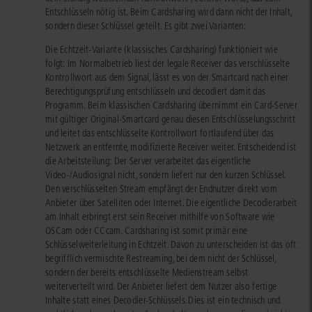
Entschlüsseln nötig ist. Beim Cardsharing wird dann nicht der Inhalt,
sondern dieser Schlüssel geteilt. Es gibt zwei Varianten:
Die Echtzeit-Variante (klassisches Cardsharing) funktioniert wie
folgt: Im Normalbetrieb liest der legale Receiver das verschlüsselte
Kontrollwort aus dem Signal, lässt es von der Smartcard nach einer
Berechtigungsprüfung entschlüsseln und decodiert damit das
Programm. Beim klassischen Cardsharing übernimmt ein Card-Server
mit gültiger Original-Smartcard genau diesen Entschlüsselungsschritt
und leitet das entschlüsselte Kontrollwort fortlaufend über das
Netzwerk an entfernte, modifizierte Receiver weiter. Entscheidend ist
die Arbeitsteilung: Der Server verarbeitet das eigentliche
Video-/Audiosignal nicht, sondern liefert nur den kurzen Schlüssel.
Den verschlüsselten Stream empfängt der Endnutzer direkt vom
Anbieter über Satelliten oder Internet. Die eigentliche Decodierarbeit
am Inhalt erbringt erst sein Receiver mithilfe von Software wie
OSCam oder CCcam. Cardsharing ist somit primär eine
Schlüsselweiterleitung in Echtzeit. Davon zu unterscheiden ist das oft
begrifflich vermischte Restreaming, bei dem nicht der Schlüssel,
sondern der bereits entschlüsselte Medienstream selbst
weiterverteilt wird. Der Anbieter liefert dem Nutzer also fertige
Inhalte statt eines Decodier-Schlüssels. Dies ist ein technisch und