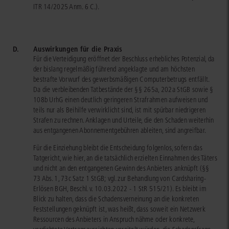
ITR 14/2025 Anm. 6 C.).
D.
Auswirkungen für die Praxis
Für die Verteidigung eröffnet der Beschluss erhebliches Potenzial, da
der bislang regelmäßig führend angeklagte und am höchsten
bestrafte Vorwurf des gewerbsmäßigen Computerbetrugs entfällt.
Da die verbleibenden Tatbestände der §§ 265a, 202a StGB sowie §
108b UrhG einen deutlich geringeren Strafrahmen aufweisen und
teils nur als Beihilfe verwirklicht sind, ist mit spürbar niedrigeren
Strafen zu rechnen. Anklagen und Urteile, die den Schaden weiterhin
aus entgangenen Abonnementgebühren ableiten, sind angreifbar.
Für die Einziehung bleibt die Entscheidung folgenlos, sofern das
Tatgericht, wie hier, an die tatsächlich erzielten Einnahmen des Täters
und nicht an den entgangenen Gewinn des Anbieters anknüpft (§§
73 Abs. 1, 73c Satz 1 StGB; vgl. zur Behandlung von Cardsharing-
Erlösen BGH, Beschl. v. 10.03.2022 - 1 StR 515/21). Es bleibt im
Blick zu halten, dass die Schadensverneinung an die konkreten
Feststellungen geknüpft ist, was heißt, dass soweit ein Netzwerk
Ressourcen des Anbieters in Anspruch nähme oder konkrete,