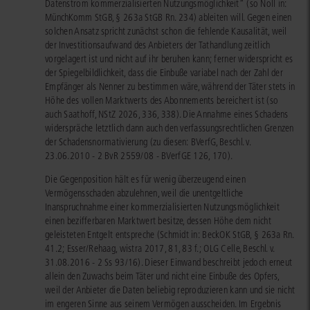
Datenstrom kommerzialisierten Nutzungsmöglichkeit“ (so Noll in:
MünchKomm StGB, § 263a StGB Rn. 234) ableiten will. Gegen einen
solchen Ansatz spricht zunächst schon die fehlende Kausalität, weil
der Investitionsaufwand des Anbieters der Tathandlung zeitlich
vorgelagert ist und nicht auf ihr beruhen kann; ferner widerspricht es
der Spiegelbildlichkeit, dass die Einbuße variabel nach der Zahl der
Empfänger als Nenner zu bestimmen wäre, während der Täter stets in
Höhe des vollen Marktwerts des Abonnements bereichert ist (so
auch Saathoff, NStZ 2026, 336, 338). Die Annahme eines Schadens
widerspräche letztlich dann auch den verfassungsrechtlichen Grenzen
der Schadensnormativierung (zu diesen: BVerfG, Beschl. v.
23.06.2010 - 2 BvR 2559/08 - BVerfGE 126, 170).
Die Gegenposition hält es für wenig überzeugend einen
Vermögensschaden abzulehnen, weil die unentgeltliche
Inanspruchnahme einer kommerzialisierten Nutzungsmöglichkeit
einen bezifferbaren Marktwert besitze, dessen Höhe dem nicht
geleisteten Entgelt entspreche (Schmidt in: BeckOK StGB, § 263a Rn.
41.2; Esser/Rehaag, wistra 2017, 81, 83 f.; OLG Celle, Beschl. v.
31.08.2016 - 2 Ss 93/16). Dieser Einwand beschreibt jedoch erneut
allein den Zuwachs beim Täter und nicht eine Einbuße des Opfers,
weil der Anbieter die Daten beliebig reproduzieren kann und sie nicht
im engeren Sinne aus seinem Vermögen ausscheiden. Im Ergebnis