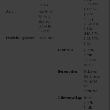
- 6 StR
154a StPO,
557/24
§ 132 GVG,
Autor:
Jens Ferner,
§ 265a
RA, FA für
StGB, §
Strafrecht
202a StGB,
und FA für
§ 108b
IT-Recht
UrhG, § 73
Erscheinungsdatum:
06.07.2026
StGB, § 73c
StGB
Fundstelle:
jurisPR-
StrafR
12/2026
Anm. 1
Herausgeber:
Dr. Mayeul
Hiéramente,
RA und FA
für
Strafrecht
Zitiervorschlag:
Ferner,
jurisPR-
StrafR