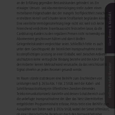
an der Erfüllung gegenüber Bestandskunden gehindert sei. Ein
etwaiger Umsatz- und Abonnentenrückgang stelle zudem einen
mittelbaren Folgeschaden dar, der mangels Stoffgleichheit zwischen
Live‑Demo & Kontakt
erstrebtem Vorteil und Schaden keine Strafbarkeit begründen könne.
Eine vereitelte Vermögensmehrung liege nicht vor, weil sich keine
hinreichend verdichtete Erwerbsaussicht feststellen lasse, da die
Cardsharing-Kunden zu den regulären Preisen nicht notwendig ein
Abonnement geschlossen hätten und damit bloßen
Gelegenheitskunden vergleichbar seien. Schließlich fehle es auch
unter dem Gesichtspunkt der heimlichen Inanspruchnahme einer
kostenpflichtigen Leistung an einer Einbuße, weil zwischen Anbieter
und Nutzern keine vertragliche Bindung bestehe und der Abruf für
den Anbieter keinen Mehraufwand verursache, da das verschlüsselte
Online-Produkt­berater
Signal ohnehin an jeden Receiver gesandt werde.
Im Raum stünde stattdessen eine Beihilfe zum Erschleichen von
Leistungen nach § 265a Abs. 1 Var. 2 StGB, weil die Kabel- und
Satellitenausstrahlung ein öffentlichen Zwecken dienendes
Telekommunikationsnetz darstelle und dessen Schutzbereich auch
die unbefugte Inanspruchnahme der über das Netz übermittelten
entgeltlichen Programminhalte erfasse. Hinzu trete eine Beihilfe zum
Ausspähen von Daten nach § 202a StGB, wobei der Senat offenlässt,
ob eine täterschaftliche Begehung durch den Netzwerkbetreiber