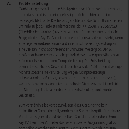
A.
Problemstellung
Cardsharing beschäftigt die Strafgerichte seit über zwei Jahrzehnten,
ohne dass sich bislang eine gefestigte höchstrichterliche Linie
herausgebildet hatte. Die Instanzgerichte und das Schrifttum streiten
um nahezu jedes Tatbestandsmerkmal der §§ 263a, § 265a StGB
(Überblick bei Saathoff, NStZ 2026, 336 ff.). Im Zentrum steht die
Frage, ob dem Pay-TV-Anbieter ein Vermögensschaden entsteht, wenn
eine legal erworbene Smartcard ihre Entschlüsselungsleistung an
eine Vielzahl nicht abonnierender Endnutzer weitergibt. Der 6.
Strafsenat hatte erstmals Gelegenheit diese Frage grundsätzlich zu
klären und verneint einen Computerbetrug. Die Entscheidung
gewinnt zusätzliches Gewicht dadurch, dass der 1. Strafsenat wenige
Monate später eine Verurteilung wegen Computerbetrugs
unbeanstandet ließ (BGH, Beschl. v. 18.11.2025 - 1 StR 375/25),
woraus sich eine bislang nicht aufgelöste Divergenz ergibt und sich
die Streitfrage trotz scheinbar klarer Entscheidung noch weiter
verschärft.
Zum Verständnis ist vorab zu wissen, dass Cardsharing kein
einheitlicher Technikbegriff, sondern ein Sammelbegriff für mehrere
Verfahren ist, die alle auf demselben Grundprinzip beruhen. Beim
Pay-TV trennt der Anbieter das verschlüsselte Programmsignal von
dem ständig wechselnden Kontrollwort (Control Word), das zum