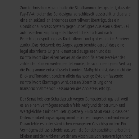
Zum technischen Ablauf hatte die Strafkammer festgestellt, dass der
Pay-TV-Anbieter das Sendesignal verschlüsselt ausstrahlt und parallel
ein sich sekündlich änderndes Kontrollwort überträgt, das ein
Conditional-Access-System gegen unbefugtes Auslesen sichert. Bei
autorisiertem Empfang entschlüsselt die Smartcard nach
Berechtigungsprüfung das Kontrollwort und gibt es an den Receiver
zurück. Das Netzwerk des Angeklagten beruhte darauf, dass eine
legal abonnierte Original-Smartcard ausgelesen und das
Kontrollwort über einen Server an die modifizierten Receiver der
zahlenden Kunden weitergeleitet wurde, die so ohne eigenen Vertrag
die Programme entschlüsseln konnten. Maßgeblich ist, dass nicht die
Bild- und Tondaten, sondern allein das wenige Byte umfassende
Kontrollwort übertragen wird, dessen Übermittlung ohne
Inanspruchnahme von Ressourcen des Anbieters erfolgt.
Der Senat hob den Schuldspruch wegen Computerbetrugs auf, weil
es an einem Vermögensschaden fehlt. Aufgrund der Struktur- und
Wertgleichheit mit dem Betrug setze § 263a StGB voraus, dass der
Datenverarbeitungsvorgang unmittelbar vermögensmindernd wirke.
Daran fehle es unter sämtlichen erwogenen Gesichtspunkten: Ein
Vermögensabfluss scheide aus, weil die Sendekapazitäten unberührt
blieben und der Anbieter weder am Abschluss von Neuverträgen noch