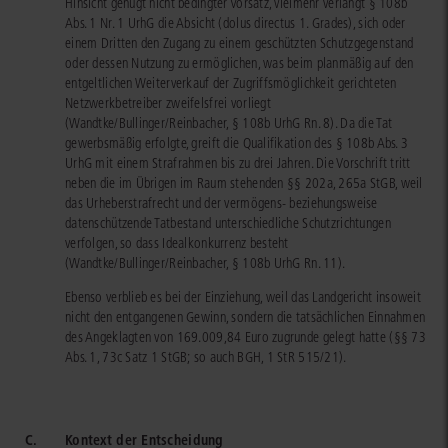
Hinsicht genügt nicht bedingter Vorsatz, vielmehr verlangt § 108b
Abs. 1 Nr. 1 UrhG die Absicht (dolus directus 1. Grades), sich oder
einem Dritten den Zugang zu einem geschützten Schutzgegenstand
oder dessen Nutzung zu ermöglichen, was beim planmäßig auf den
entgeltlichen Weiterverkauf der Zugriffsmöglichkeit gerichteten
Netzwerkbetreiber zweifelsfrei vorliegt
(Wandtke/Bullinger/Reinbacher, § 108b UrhG Rn. 8). Da die Tat
gewerbsmäßig erfolgte, greift die Qualifikation des § 108b Abs. 3
UrhG mit einem Strafrahmen bis zu drei Jahren. Die Vorschrift tritt
neben die im Übrigen im Raum stehenden §§ 202a, 265a StGB, weil
das Urheberstrafrecht und der vermögens- beziehungsweise
datenschützende Tatbestand unterschiedliche Schutzrichtungen
verfolgen, so dass Idealkonkurrenz besteht
(Wandtke/Bullinger/Reinbacher, § 108b UrhG Rn. 11).
Ebenso verblieb es bei der Einziehung, weil das Landgericht insoweit
nicht den entgangenen Gewinn, sondern die tatsächlichen Einnahmen
des Angeklagten von 169.009,84 Euro zugrunde gelegt hatte (§§ 73
Abs. 1, 73c Satz 1 StGB; so auch BGH, 1 StR 515/21).
C.
Kontext der Entscheidung