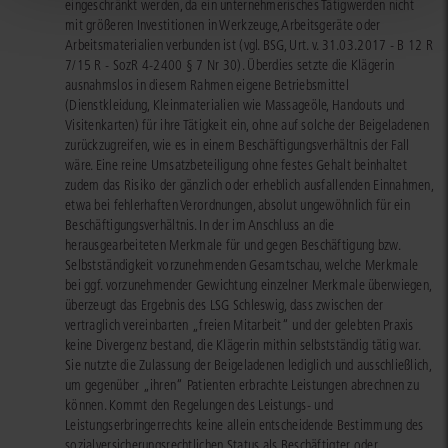
eingeschränkt werden, da ein unternehmerisches Tätigwerden nicht
mit größeren Investitionen in Werkzeuge, Arbeitsgeräte oder
Arbeitsmaterialien verbunden ist (vgl. BSG, Urt. v. 31.03.2017 - B 12 R
7/15 R - SozR 4-2400 § 7 Nr 30). Überdies setzte die Klägerin
ausnahmslos in diesem Rahmen eigene Betriebsmittel
(Dienstkleidung, Kleinmaterialien wie Massageöle, Handouts und
Visitenkarten) für ihre Tätigkeit ein, ohne auf solche der Beigeladenen
zurückzugreifen, wie es in einem Beschäftigungsverhältnis der Fall
wäre. Eine reine Umsatzbeteiligung ohne festes Gehalt beinhaltet
zudem das Risiko der gänzlich oder erheblich ausfallenden Einnahmen,
etwa bei fehlerhaften Verordnungen, absolut ungewöhnlich für ein
Beschäftigungsverhältnis. In der im Anschluss an die
herausgearbeiteten Merkmale für und gegen Beschäftigung bzw.
Selbstständigkeit vorzunehmenden Gesamtschau, welche Merkmale
bei ggf. vorzunehmender Gewichtung einzelner Merkmale überwiegen,
überzeugt das Ergebnis des LSG Schleswig, dass zwischen der
vertraglich vereinbarten „freien Mitarbeit“ und der gelebten Praxis
keine Divergenz bestand, die Klägerin mithin selbstständig tätig war.
Sie nutzte die Zulassung der Beigeladenen lediglich und ausschließlich,
um gegenüber „ihren“ Patienten erbrachte Leistungen abrechnen zu
können. Kommt den Regelungen des Leistungs- und
Leistungserbringerrechts keine allein entscheidende Bestimmung des
sozialversicherungsrechtlichen Status als Beschäftigter oder