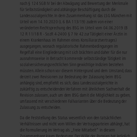
nach § 124 SGB IV bei der Abwägung und Bewertung der Merkmale
für Selbstständigkeit und abhängige Beschäftigung durch die
Landessozialgerichte. In dem Zusammenhang ist das LSG München mit
Urteil vom 14.10.2020 (L 6 BA 113/19) zudem von einer
veränderten Rechtsprechung des BSG im Urteil vom 04.06.2019 (B
12 R 11/18 R - SozR 4-2400 § 7 Nr 42 zur Tätigkeit einer Ärztin in
einem Krankenhaus im Rahmen eines Konsiliararztvertrages)
ausgegangen, wonach regulatorische Rahmenbedingungen im
Regelfall eine Eingliederung mit sich brächten und daher für die nur
ausnahmsweise in Betracht kommende selbstständige Tätigkeit im
sozialversicherungsrechtlichen Sinn gewichtige Indizien bestehen
müssten. Allein schon vor diesem Hintergrund und dem Umstand, dass
derzeit zwei Revisionen zur Bedeutung der Zulassung beim BSG
anhängig sind, empfiehlt es sich, dass Landessozialgerichte in
zukünftig zu entscheidenden Verfahren mit ähnlichem Sachverhalt die
Revision zulassen, auch um dem BSG damit die Möglichkeit zu geben,
umfassend mit verschiedenen Fallvarianten über die Bedeutung der
Zulassung zu entscheiden.
Da die Feststellung des Status wesentlich von den tatsächlichen
Verhältnissen und nicht vom Willen der Vertragsparteien abhängt, hat
die Formulierung im Vertrag als „freie Mitarbeit“ in diesem
Zusammenhang kaum Bedeutung. Der Wille der Parteien hat lediglich