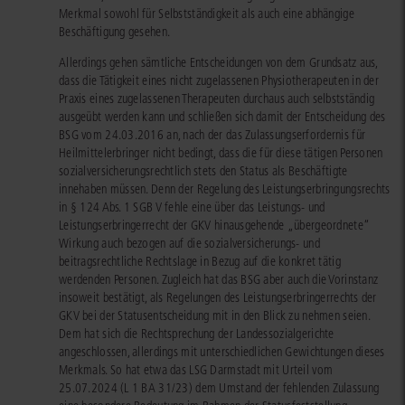
Merkmal sowohl für Selbstständigkeit als auch eine abhängige
Beschäftigung gesehen.
Allerdings gehen sämtliche Entscheidungen von dem Grundsatz aus,
dass die Tätigkeit eines nicht zugelassenen Physiotherapeuten in der
Praxis eines zugelassenen Therapeuten durchaus auch selbstständig
ausgeübt werden kann und schließen sich damit der Entscheidung des
BSG vom 24.03.2016 an, nach der das Zulassungserfordernis für
Heilmittelerbringer nicht bedingt, dass die für diese tätigen Personen
sozialversicherungsrechtlich stets den Status als Beschäftigte
innehaben müssen. Denn der Regelung des Leistungserbringungsrechts
in § 124 Abs. 1 SGB V fehle eine über das Leistungs- und
Leistungserbringerrecht der GKV hinausgehende „übergeordnete“
Wirkung auch bezogen auf die sozialversicherungs- und
beitragsrechtliche Rechtslage in Bezug auf die konkret tätig
werdenden Personen. Zugleich hat das BSG aber auch die Vorinstanz
insoweit bestätigt, als Regelungen des Leistungserbringerrechts der
GKV bei der Statusentscheidung mit in den Blick zu nehmen seien.
Dem hat sich die Rechtsprechung der Landessozialgerichte
angeschlossen, allerdings mit unterschiedlichen Gewichtungen dieses
Merkmals. So hat etwa das LSG Darmstadt mit Urteil vom
25.07.2024 (L 1 BA 31/23) dem Umstand der fehlenden Zulassung