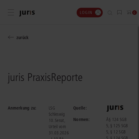
LOGIN
Menü öffnen
0
zurück
juris PraxisReporte
Anmerkung zu:
Quelle:
LSG
Schleswig
Normen:
Â§ 124 SGB
10. Senat,
5, § 125 SGB
Urteil vom
5, § 12 SGB
31.03.2026
5, § 124 SGB