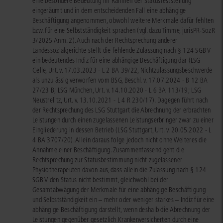
eine besondere Bedeutung im Rahmen der Statusfeststellung
eingeräumt und in dem entscheidenden Fall eine abhängige
Beschäftigung angenommen, obwohl weitere Merkmale dafür fehlten
bzw. für eine Selbstständigkeit sprachen (vgl. dazu Timme, jurisPR-SozR
3/2025 Anm. 2). Auch nach der Rechtsprechung anderer
Landessozialgerichte stellt die fehlende Zulassung nach § 124 SGB V
ein bedeutendes Indiz für eine abhängige Beschäftigung dar (LSG
Celle, Urt. v. 17.03.2023 - L 2 BA 39/22, Nichtzulassungsbeschwerde
als unzulässig verworfen vom BSG, Beschl. v. 17.07.2024 - B 12 BA
27/23 B; LSG München, Urt. v. 14.10.2020 - L 6 BA 113/19; LSG
Neustrelitz, Urt. v. 13.10.2021 - L 4 R 230/17). Dagegen führt nach
der Rechtsprechung des LSG Stuttgart die Abrechnung der erbrachten
Leistungen durch einen zugelassenen Leistungserbringer zwar zu einer
Eingliederung in dessen Betrieb (LSG Stuttgart, Urt. v. 20.05.2022 - L
4 BA 3707/20). Allein daraus folge jedoch nicht ohne Weiteres die
Annahme einer Beschäftigung. Zusammenfassend geht die
Rechtsprechung zur Statusbestimmung nicht zugelassener
Physiotherapeuten davon aus, dass allein die Zulassung nach § 124
SGB V den Status nicht bestimmt, gleichwohl bei der
Gesamtabwägung der Merkmale für eine abhängige Beschäftigung
und Selbstständigkeit ein – mehr oder weniger starkes – Indiz für eine
abhängige Beschäftigung darstellt, wenn deshalb die Abrechnung der
Leistungen gegenüber gesetzlich Krankenversicherten durch eine