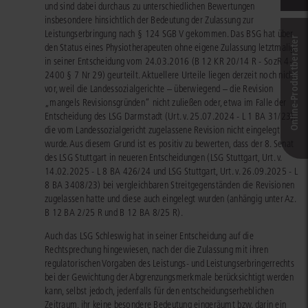
und sind dabei durchaus zu unterschiedlichen Bewertungen
insbesondere hinsichtlich der Bedeutung der Zulassung zur
Leistungserbringung nach § 124 SGB V gekommen. Das BSG hat über
Online-Produkt­berater
den Status eines Physiotherapeuten ohne eigene Zulassung letztmalig
in seiner Entscheidung vom 24.03.2016 (B 12 KR 20/14 R - SozR 4-
2400 § 7 Nr 29) geurteilt. Aktuellere Urteile liegen derzeit noch nicht
vor, weil die Landessozialgerichte – überwiegend – die Revision
„mangels Revisionsgründen“ nicht zuließen oder, etwa im Falle der
Entscheidung des LSG Darmstadt (Urt. v. 25.07.2024 - L 1 BA 31/23),
die vom Landessozialgericht zugelassene Revision nicht eingelegt
wurde. Aus diesem Grund ist es positiv zu bewerten, dass der 8. Senat
des LSG Stuttgart in neueren Entscheidungen (LSG Stuttgart, Urt. v.
14.02.2025 - L 8 BA 426/24 und LSG Stuttgart, Urt. v. 26.09.2025 - L
8 BA 3408/23) bei vergleichbaren Streitgegenständen die Revisionen
zugelassen hatte und diese auch eingelegt wurden (anhängig unter Az.
B 12 BA 2/25 R und B 12 BA 8/25 R).
Auch das LSG Schleswig hat in seiner Entscheidung auf die
Rechtsprechung hingewiesen, nach der die Zulassung mit ihren
regulatorischen Vorgaben des Leistungs- und Leistungserbringerrechts
bei der Gewichtung der Abgrenzungsmerkmale berücksichtigt werden
kann, selbst jedoch, jedenfalls für den entscheidungserheblichen
Zeitraum, ihr keine besondere Bedeutung eingeräumt bzw. darin ein