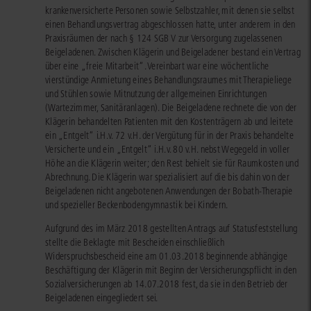
krankenversicherte Personen sowie Selbstzahler, mit denen sie selbst
einen Behandlungsvertrag abgeschlossen hatte, unter anderem in den
Praxisräumen der nach § 124 SGB V zur Versorgung zugelassenen
Beigeladenen. Zwischen Klägerin und Beigeladener bestand ein Vertrag
über eine „freie Mitarbeit“. Vereinbart war eine wöchentliche
vierstündige Anmietung eines Behandlungsraumes mit Therapieliege
und Stühlen sowie Mitnutzung der allgemeinen Einrichtungen
(Wartezimmer, Sanitäranlagen). Die Beigeladene rechnete die von der
Klägerin behandelten Patienten mit den Kostenträgern ab und leitete
ein „Entgelt“ i.H.v. 72 v.H. der Vergütung für in der Praxis behandelte
Versicherte und ein „Entgelt“ i.H.v. 80 v.H. nebst Wegegeld in voller
Höhe an die Klägerin weiter; den Rest behielt sie für Raumkosten und
Abrechnung. Die Klägerin war spezialisiert auf die bis dahin von der
Beigeladenen nicht angebotenen Anwendungen der Bobath-Therapie
und spezieller Beckenbodengymnastik bei Kindern.
Aufgrund des im März 2018 gestellten Antrags auf Statusfeststellung
stellte die Beklagte mit Bescheiden einschließlich
Widerspruchsbescheid eine am 01.03.2018 beginnende abhängige
Beschäftigung der Klägerin mit Beginn der Versicherungspflicht in den
Sozialversicherungen ab 14.07.2018 fest, da sie in den Betrieb der
Beigeladenen eingegliedert sei.