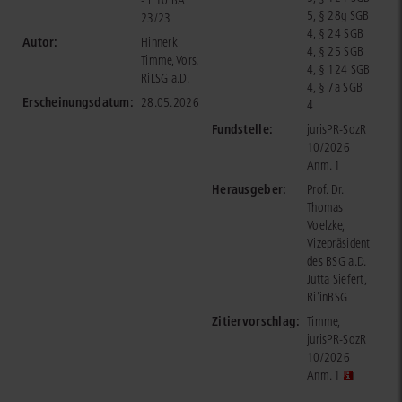
- L 10 BA
5, § 28g SGB
23/23
4, § 24 SGB
Autor:
Hinnerk
4, § 25 SGB
Timme, Vors.
4, § 124 SGB
RiLSG a.D.
4, § 7a SGB
Erscheinungsdatum:
28.05.2026
4
Fundstelle:
jurisPR-SozR
10/2026
Anm. 1
Herausgeber:
Prof. Dr.
Thomas
Voelzke,
Vizepräsident
des BSG a.D.
Jutta Siefert,
Ri'inBSG
Zitiervorschlag:
Timme,
jurisPR-SozR
10/2026
Anm. 1