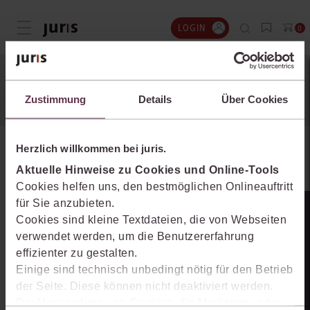
LOGIN
Menü öffnen
0
Zustimmung
Details
Über Cookies
Warenkorb
Ihre Daten
Überprüfung
Herzlich willkommen bei juris.
Aktuelle Hinweise zu Cookies und Online-Tools
Ihr Warenkorb
Cookies helfen uns, den bestmöglichen Onlineauftritt
für Sie anzubieten.
Cookies sind kleine Textdateien, die von Webseiten
Live‑Demo & Kontakt
Hier sehen Sie alle Produkte, die sich in Ihrem Warenkorb
verwendet werden, um die Benutzererfahrung
befinden.
effizienter zu gestalten.
Einige sind technisch unbedingt nötig für den Betrieb
der Seite. Diese können nicht deaktiviert werden.
Der Verwendung von Cookies, die Marketing- oder