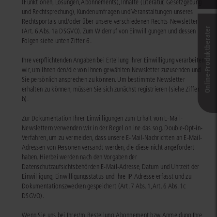
(Funktionen, Lösungen, Abonnements), Inhalte (Literatur, Gesetzgebung
und Rechtsprechung), Kundenumfragen und Veranstaltungen unseres
Rechtsportals und/oder über unsere verschiedenen Rechts-Newsletter
Online-Produkt­berater
(Art. 6 Abs. 1a DSGVO). Zum Widerruf von Einwilligungen und dessen
Folgen siehe unten Ziffer 6.
Ihre verpflichtenden Angaben bei Erteilung Ihrer Einwilligung verarbeiten
wir, um Ihnen den/die von Ihnen gewählten Newsletter zuzusenden und
Sie persönlich ansprechen zu können. Um bestimmte Newsletter
erhalten zu können, müssen Sie sich zunächst registrieren (siehe Ziffer
b).
Zur Dokumentation Ihrer Einwilligungen zum Erhalt von E-Mail-
Newslettern verwenden wir in der Regel online das sog. Double-Opt-in-
Verfahren, um zu vermeiden, dass unsere E-Mail-Nachrichten an E-Mail-
Adressen von Personen versandt werden, die diese nicht angefordert
haben. Hierbei werden nach den Vorgaben der
Datenschutzaufsichtsbehörden E-Mail-Adresse, Datum und Uhrzeit der
Einwilligung, Einwilligungsstatus und Ihre IP-Adresse erfasst und zu
Dokumentationszwecken gespeichert (Art. 7 Abs. 1,Art. 6 Abs. 1c
DSGVO).
Wenn Sie uns bei Ihrer/m Bestellung, Abonnement bzw. Anmeldung Ihre