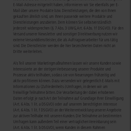
E-Mail-Adresse mitgeteilt haben, informieren wir Sie ebenfalls per E-
Mail über unsere Produkte bzw. Dienstleistungen, die den von Ihnen
gekauften ähnlich sind, um Ihnen passende weitere Produkte und
Dienstleistungen anzubieten. Dem können Sie selbstverständlich
jederzeit widersprechen (§ 7 Abs. 3 UWG, Art. 6 Abs. 1f DSGVO). Für den
Versand unserer Newsletter und sonstiger Direktwerbung nutzen wir
externe Versanddienstleister, die als Auftragsverarbeiter für uns tätig
sind. Die Dienstleister werden die hier bezeichneten Daten nicht an
Dritte weiterleiten.
Als Teil unserer Marketingmaßnahmen lassen wir unsere Kunden sowie
Interessierte an der stetigen Verbesserung unserer Produkte und
Prozesse aktiv teilhaben, sodass sie von Neuerungen frühzeitig und
aktiv profitieren können. Dazu versenden wir gelegentlich E-Mails mit
Informationen zu (Zufriedenheits-)Umfragen, in denen wir um
freiwillige Teilnahme bitten. Die Verarbeitung der dabei erhobenen
Daten erfolgt je nach Art der Teilnahme auf Grundlage Ihrer Einwilligung
(Art. 6 Abs. 1 lit. a DSGVO) oder auf unserem berechtigten Interesse
(Art. 6 Abs. 1 lit. f DSGVO) an der Weiterentwicklung unserer Angebote
zur aktiven Teilhabe mit unseren Kunden. Die Teilnahme an bestimmten
Umfragen kann außerdem Teil einer vertraglichen Vereinbarung sein
(Art. 6 Abs. 1 lit. b DSGVO), wenn Kunden in diesem Rahmen