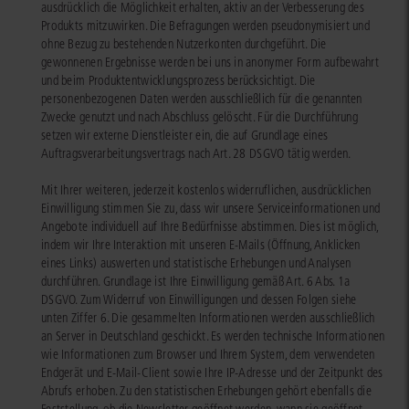
ausdrücklich die Möglichkeit erhalten, aktiv an der Verbesserung des
Produkts mitzuwirken. Die Befragungen werden pseudonymisiert und
ohne Bezug zu bestehenden Nutzerkonten durchgeführt. Die
gewonnenen Ergebnisse werden bei uns in anonymer Form aufbewahrt
und beim Produktentwicklungsprozess berücksichtigt. Die
personenbezogenen Daten werden ausschließlich für die genannten
Zwecke genutzt und nach Abschluss gelöscht. Für die Durchführung
setzen wir externe Dienstleister ein, die auf Grundlage eines
Auftragsverarbeitungsvertrags nach Art. 28 DSGVO tätig werden.
Mit Ihrer weiteren, jederzeit kostenlos widerruflichen, ausdrücklichen
Einwilligung stimmen Sie zu, dass wir unsere Serviceinformationen und
Angebote individuell auf Ihre Bedürfnisse abstimmen. Dies ist möglich,
indem wir Ihre Interaktion mit unseren E-Mails (Öffnung, Anklicken
eines Links) auswerten und statistische Erhebungen und Analysen
durchführen. Grundlage ist Ihre Einwilligung gemäß Art. 6 Abs. 1a
DSGVO. Zum Widerruf von Einwilligungen und dessen Folgen siehe
unten Ziffer 6. Die gesammelten Informationen werden ausschließlich
an Server in Deutschland geschickt. Es werden technische Informationen
wie Informationen zum Browser und Ihrem System, dem verwendeten
Endgerät und E-Mail-Client sowie Ihre IP-Adresse und der Zeitpunkt des
Abrufs erhoben. Zu den statistischen Erhebungen gehört ebenfalls die