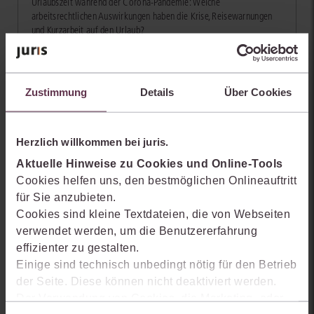
Urlaubszeit während der Corona-Pandemie: Welche
arbeitsrechtlichen Auswirkungen haben die Krise, Reisewarnungen
und Kurzarbeit auf den Urlaub?
zum Artikel
Zustimmung
Details
Über Cookies
Herzlich willkommen bei juris.
Aktuelle Hinweise zu Cookies und Online-Tools
Cookies helfen uns, den bestmöglichen Onlineauftritt
Corona: Verhandlung per Videokonferenz nach § 128a
für Sie anzubieten.
ZPO statt Präsenzverhandlung
Cookies sind kleine Textdateien, die von Webseiten
verwendet werden, um die Benutzererfahrung
Der ausführliche Beitrag behandelt die Durchführung der mündlichen
Verhandlung im Wege der Videokonferenz im Zivilprozess aus Sicht
effizienter zu gestalten.
der Praxis.
Einige sind technisch unbedingt nötig für den Betrieb
der Seite. Diese können nicht deaktiviert werden.
zum Artikel
Der Verwendung von Cookies, die Marketing- oder