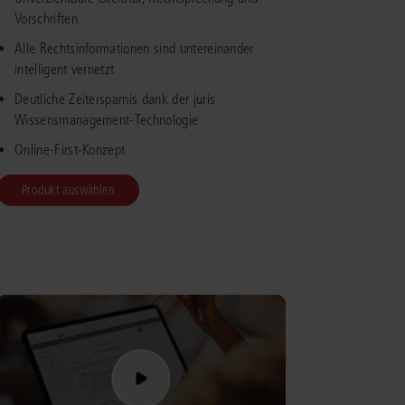
Vorschriften
IS AKADEMIE
Alle Rechtsinformationen sind untereinander
intelligent vernetzt
ziert und zertifiziert: Online-
Deutliche Zeitersparnis dank der juris
ildungen
für Fachanwälte
in allen
ienstrecht
gen Fachgebieten.
Wissensmanagement-Technologie
echt
Online-First-Konzept
Produkt auswählen
mehr erfahren
uristen
Online-Produktberater starten
Alle Kontaktmöglichkeiten
echt
 und