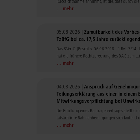
Rücksichtnahme annimmt, ist die, dass durch die 
… mehr
05.08.2026 |
Zumutbarkeit des Vorbesc
TzBfG bei ca. 17,5 Jahre zurückliegen
Das BVerfG (Beschl. v. 06.06.2018 - 1 BvL 7/14,
hat die frühere Rechtsprechung des BAG zum ...
… mehr
04.08.2026 |
Anspruch auf Genehmigun
Teilungserklärung aus einer in einem
Mitwirkungsverpflichtung bei Unwirks
Die Erfüllung eines Bauträgervertrages stellt ein
tatsächliche Rahmenbedingungen sich laufend u
… mehr