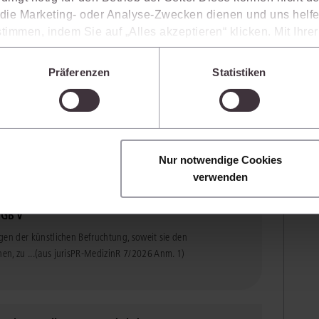
ie Marketing- oder Analyse-Zwecken dienen und uns helfe
timmen, indem Sie auf „Alles akzeptieren“ klicken. Mit Ihr
den, dass die mittels der Cookies erhobenen Daten mögliche
-Kommission zu Hochrisiko-KI-Systemen mit
n, die ein niedrigeres Datenschutzniveau als die EU aufwe
Präferenzen
Statistiken
Sie jederzeit individuell anpassen. Weitere Infos finden Si
 unseren
Hinweisen zum Datenschutz
.
I-VO und wurden von der Europäischen Kommission am
026 Anm. 2)
Nur notwendige Cookies
verwenden
zlichen Behandlungsversuche für
SGB V
gen der künstlichen Befruchtung, soweit sie den
n, zu ...
(aus jurisPR-MedizinR 7/2026 Anm. 1)