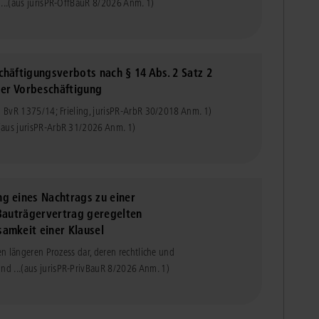
...
(aus jurisPR-ÖffBauR 8/2026 Anm. 1)
häftigungsverbots nach § 14 Abs. 2 Satz 2
der Vorbeschäftigung
 1 BvR 1375/14; Frieling, jurisPR-ArbR 30/2018 Anm. 1)
(aus jurisPR-ArbR 31/2026 Anm. 1)
g eines Nachtrags zu einer
 Bauträgervertrag geregelten
amkeit einer Klausel
en längeren Prozess dar, deren rechtliche und
nd ...
(aus jurisPR-PrivBauR 8/2026 Anm. 1)