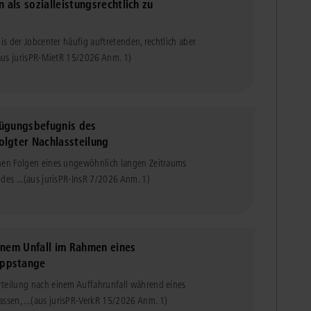
als sozialleistungsrechtlich zu
is der Jobcenter häufig auftretenden, rechtlich aber
aus jurisPR-MietR 15/2026 Anm. 1)
fügungsbefugnis des
olgter Nachlassteilung
chen Folgen eines ungewöhnlich langen Zeitraums
des ...
(aus jurisPR-InsR 7/2026 Anm. 1)
inem Unfall im Rahmen eines
eppstange
rteilung nach einem Auffahrunfall während eines
sen, ...
(aus jurisPR-VerkR 15/2026 Anm. 1)