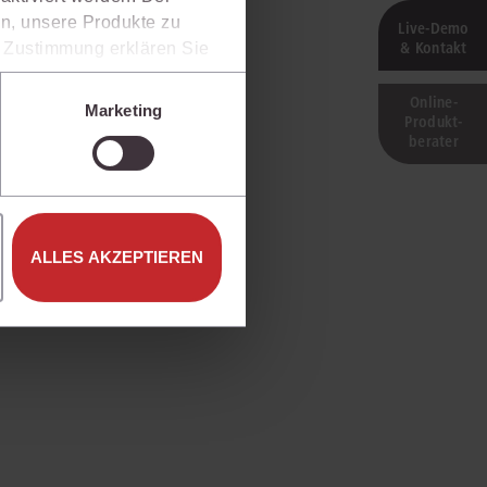
n, unsere Produkte zu
Live‑Demo
& Kontakt
er Zustimmung erklären Sie
rweise in Drittländer (z.B.
isen.
Online-
Marketing
Produkt­
e unter den Einstellungen
berater
ALLES AKZEPTIEREN