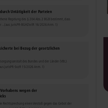
Immaterialgüte
Kanzleimanagement
 durch Untätigkeit der Parteien
Zivil- und Zivi
Medizinrecht
rsehene Regelung des § 204 Abs. 2 BGB bestimmt, dass
 ...
(aus jurisPR-BGHZivilR 16/2026 Anm. 1)
Miet- und Wohneigentumsrecht
sicherte bei Bezug der gesetzlichen
ersorgungsanstalt des Bundes und der Länder (VBL)
aus jurisPR-SozR 15/2026 Anm. 1)
s Vorhabens wegen der
ücks
 die Rechtsprechung einen Verstoß gegen das Gebot der