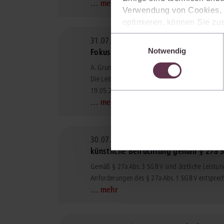
… mehr
Verwendung von Cookies, d
optimieren, können Sie zus
sich auch damit einverstan
Einwilligungsauswahl
31.07.2026 |
Leitlinienentwurf der EU
die USA) übermittelt werde
Notwendig
Fokus auf die Rechtspflege
Ihre Einstellungen können 
A. Grundlegendes zum Leitlinienentwurf
im Cookiebanner sowie in
Die Leitlinien beruhen auf Art. 6 Abs. 5 der K
19.05.2026 als Entwurf ...
(aus jurisPR-ITR 15/2
… mehr
30.07.2026 |
Keine Erhöhung der geset
künstliche Befruchtung gemäß § 27a 
Gemäß § 27a Abs. 3 SGB V sind ärztliche Leistun
Anforderungen des § 27a Abs. 1 SGB V entspreche
… mehr