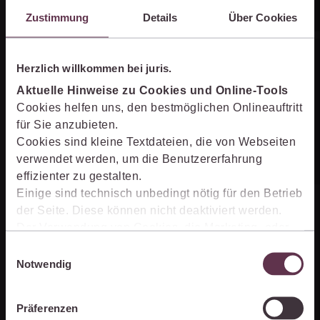
Zustimmung
Details
Über Cookies
Unternehmen
Online-Produkt­berater
Herzlich willkommen bei juris.
Aktuelle Hinweise zu Cookies und Online-Tools
Über juris
Cookies helfen uns, den bestmöglichen Onlineauftritt
für Sie anzubieten.
Partner der jurisAllianz
Cookies sind kleine Textdateien, die von Webseiten
verwendet werden, um die Benutzererfahrung
Karriere
effizienter zu gestalten.
Einige sind technisch unbedingt nötig für den Betrieb
Kontakt
der Seite. Diese können nicht deaktiviert werden.
Der Verwendung von Cookies, die Marketing- oder
Analyse-Zwecken dienen und uns helfen, unsere
Einwilligungsauswahl
0681 5866-4422
Produkte zu optimieren, können Sie zustimmen,
Notwendig
Mo - Fr von 8 bis 18 Uhr
indem Sie auf „Alles akzeptieren“ klicken. Mit Ihrer
Kontaktformular
Zustimmung erklären Sie sich auch damit
Präferenzen
einverstanden, dass die mittels der Cookies