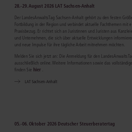
chen
Sie
28.-29. August 2026 LAT Sachsen-Anhalt
Vereine und Verbände
die
ier
Finden Sie Lösungen und Inhalte, die zu Ihrem Fachgebiet passen.
JURIS BUSINESS
JUR
l,
Der LandesAnwaltsTag Sachsen-Anhalt gehört zu den festen Größen
WEITERE SERVICES
Unternehmen
Arbeitsrecht
Notare
Fortbildung in der Region und verbindet aktuelle Fachthemen mit 
e
Praxisnah und intuitiv: Schutz vor rechtlichen
Qualifi
eit
Praxisbezug. Er richtet sich an Juristinnen und Juristen aus Kanzlei
FAQ
Referendariat
Risiken
für Unternehmen, Institutionen
Fortb
Außenwirtschaftsrecht
Öffentliches D
er
ten
und Unternehmen, die sich über aktuelle Entwicklungen informiere
l
und Steuerberater
.
wichti
en
e
Downloads
und neue Impulse für ihre tägliche Arbeit mitnehmen möchten.
Studium und Hochschule
ortal
Bankrecht
Öffentliches R
Melden Sie sich jetzt an: Die Anmeldung für den LandesAnwaltsTag
Veranstaltungen
Compliance
Sozialrecht
ausschließlich online. Weitere Informationen sowie das vollständ
mehr erfahren
juris PraxisReporte
hier
finden Sie
.
Datenschutzrecht
Steuerrecht
LAT Sachsen-Anhalt
Erbrecht
Strafrecht
Familienrecht
Unternehmensj
Handels- und Gesellschaftsrecht
Verkehrsrecht
66-4466
(Mo-Do 9-18 Uhr, Fr 9-17 Uhr).
Insolvenzrecht
Versicherungsr
1 5866-4422
(Mo-Fr 8-18 Uhr).
duktberater für eine erste Produktempfehlung.
05.-06. Oktober 2026 Deutscher Steuerberatertag
IT-und Medienrecht
Wettbewerbs-