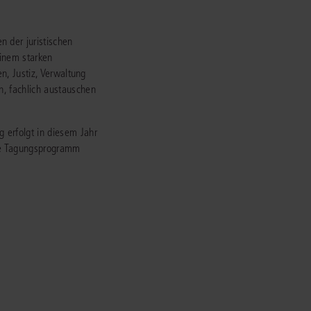
IS AKADEMIE
 der juristischen
einem starken
ziert und zertifiziert: Online-
en, Justiz, Verwaltung
ildungen
für Fachanwälte
in allen
ienstrecht
n, fachlich austauschen
gen Fachgebieten.
echt
 erfolgt in diesem Jahr
ige Tagungsprogramm
mehr erfahren
uristen
Online-Produktberater starten
Alle Kontaktmöglichkeiten
echt
 und