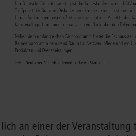
Der Deutsche Steuerberatertag ist die Jahreskonferenz des DStV u
Immaterialgüte
Treffpunkt der Branche. Diskutiert werden die aktuellen steuer- un
Kanzleimanagement
Zivil- und Zivi
Herausforderungen unserer Zeit sowie wesentliche Aspekte des 
Medizinrecht
Kanzleialltags. Und immer gehört auch ein Blick über den Tellerran
Miet- und Wohneigentumsrecht
Neben dem umfangreichen Fachprogramm bietet die Fachausstellun
Rahmenprogramm genügend Raum für Netzwerkpflege und ein Up
Produkten und Dienstleistungen.
Deutscher Steuerberaterverband e.V. - Startseite
nlich an einer der Veranstaltung