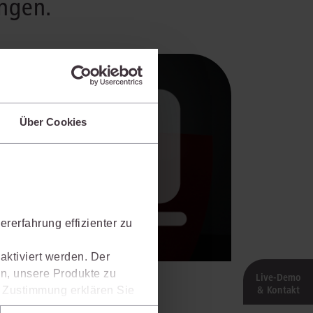
ngen.
Über Cookies
rerfahrung effizienter zu
aktiviert werden. Der
n, unsere Produkte zu
Live‑Demo
& Kontakt
er Zustimmung erklären Sie
rweise in Drittländer (z.B.