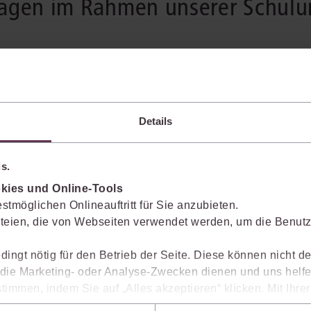
ragen im Rahmen unserer Schulu
gen: individuell
ch, der kritischen Diskussion
Details
Schulungen von juris haben Sie die
lernen, wie Sie schnell zu den für
t hierfür zwei Formate an: Online-
s.
nsere Experten kennen und erfahren
kies und Online-Tools
iswissensmanagement noch weiter
stmöglichen Onlineauftritt für Sie anzubieten.
teien, die von Webseiten verwendet werden, um die Benutze
dingt nötig für den Betrieb der Seite. Diese können nicht de
ie Marketing- oder Analyse-Zwecken dienen und uns helfe
timmen, indem Sie auf „Alles akzeptieren“ klicken. Mit Ihr
den, dass die mittels der Cookies erhobenen Daten mögliche