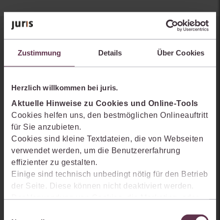
Sie kennen juris noch nicht?
Zustimmung
Details
Über Cookies
Erhalten Sie einen Einblick, wie juris das Rechts- und
Praxiswissensmanagement der Zukunft gestaltet, welche
Möglichkeiten Ihnen das juris Portal bietet und wie mit juris Ihre
Herzlich willkommen bei juris.
Arbeitsprozesse einfacher und effizienter werden.
Aktuelle Hinweise zu Cookies und Online-Tools
Cookies helfen uns, den bestmöglichen Onlineauftritt
für Sie anzubieten.
Cookies sind kleine Textdateien, die von Webseiten
verwendet werden, um die Benutzererfahrung
effizienter zu gestalten.
Einige sind technisch unbedingt nötig für den Betrieb
der Seite. Diese können nicht deaktiviert werden.
Der Verwendung von Cookies, die Marketing- oder
Analyse-Zwecken dienen und uns helfen, unsere
Einwilligungsauswahl