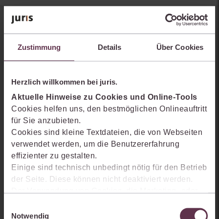
Sie kennen juris noch nicht?
Zustimmung
Details
Über Cookies
Erhalten Sie einen Einblick, wie juris das Rechts- und
Praxiswissensmanagement der Zukunft gestaltet, welche
Möglichkeiten Ihnen das juris Portal bietet und wie mit juris Ihre
Herzlich willkommen bei juris.
Arbeitsprozesse einfacher und effizienter werden.
Aktuelle Hinweise zu Cookies und Online-Tools
Cookies helfen uns, den bestmöglichen Onlineauftritt
für Sie anzubieten.
Cookies sind kleine Textdateien, die von Webseiten
verwendet werden, um die Benutzererfahrung
effizienter zu gestalten.
Einige sind technisch unbedingt nötig für den Betrieb
der Seite. Diese können nicht deaktiviert werden.
Der Verwendung von Cookies, die Marketing- oder
Analyse-Zwecken dienen und uns helfen, unsere
Einwilligungsauswahl
Produkte zu optimieren, können Sie zustimmen,
Notwendig