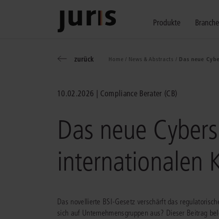
Produkte
Branch
zurück
Home /
News & Abstracts /
Das neue Cyber
Wählen Sie bitt
Kompetenz für j
Unsere Services
zurück
zurück
zurück
10.02.2026
Compliance Berater (CB)
Schalten Sie mit unseren flexibel ko
Erfahren Sie, welche Vorteile die Lö
Fragen zum juris Portal oder zu uns
Alle Produkte anzeigen
Das neue Cybersi
internationalen 
juris Recht
juris Business
juris Akademie
Das novellierte BSI-Gesetz verschärft das regulatorisc
sich auf Unternehmensgruppen aus? Dieser Beitrag bel
zu den Produkten
zu den Produkten
zu den Produkten