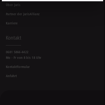
Über juris
Partner der jurisAllianz
Karriere
Kontakt
0681 5866-4422
Mo - Fr von 8 bis 18 Uhr
Kontaktformular
Anfahrt