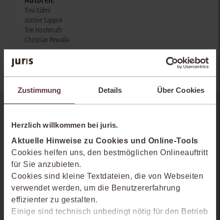
Autoren:
Tina Kühnl
Justine Sappok
Tim Hochmuth
Christian Powalla
Zustimmung
Details
Über Cookies
Sie kennen juris noch nicht?
Herzlich willkommen bei juris.
Erhalten Sie einen Einblick, wie juris das Rechts- und
Aktuelle Hinweise zu Cookies und Online-Tools
Praxiswissensmanagement der Zukunft gestaltet, welche
Cookies helfen uns, den bestmöglichen Onlineauftritt
Möglichkeiten Ihnen das juris Portal bietet und wie mit juris Ihre
für Sie anzubieten.
Arbeitsprozesse einfacher und effizienter werden.
Cookies sind kleine Textdateien, die von Webseiten
verwendet werden, um die Benutzererfahrung
effizienter zu gestalten.
Einige sind technisch unbedingt nötig für den Betrieb