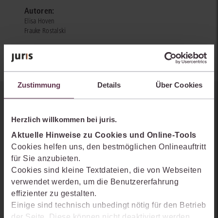
Autoren:
Elisa Hoven
Frauke Rostalski
Zustimmung
Details
Über Cookies
Sie kennen juris noch nicht?
Herzlich willkommen bei juris.
Erhalten Sie einen Einblick, wie juris das Rechts- und
Aktuelle Hinweise zu Cookies und Online-Tools
Praxiswissensmanagement der Zukunft gestaltet, welche
Cookies helfen uns, den bestmöglichen Onlineauftritt
Möglichkeiten Ihnen das juris Portal bietet und wie mit juris Ihre
für Sie anzubieten.
Arbeitsprozesse einfacher und effizienter werden.
Cookies sind kleine Textdateien, die von Webseiten
verwendet werden, um die Benutzererfahrung
effizienter zu gestalten.
Einige sind technisch unbedingt nötig für den Betrieb
der Seite. Diese können nicht deaktiviert werden.