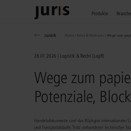
Produkte
Branch
zurück
Home /
News & Abstracts /
Wege zum papi
Wählen Sie bitt
Kompetenz für j
Unsere Services
zurück
zurück
zurück
28.01.2026
Logistik & Recht (LogR)
Schalten Sie mit unseren flexibel ko
Erfahren Sie, welche Vorteile die Lö
Fragen zum juris Portal oder zu uns
Alle Produkte anzeigen
Wege zum papier
Potenziale, Bloc
juris Recht
juris Business
juris Akademie
Handelsdokumente sind das Rückgrat internationaler Li
und Transportabläufe. Trotz vorhandener technischer Sta
zu den Produkten
zu den Produkten
zu den Produkten