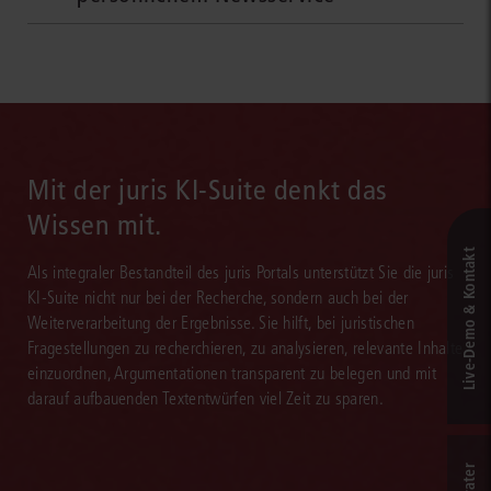
bereits vor Erscheinen der Druckwerke zur Verfügung. Der juris
Für Sie wichtige Themen oder Rechtsentwicklungen lassen Sie
PraxisKommentar Vergaberecht wird von seinem erfahrenen und
ganz einfach durch das systemgestützte, intelligente juris
engagierten Autorenteam online permanent an die
Monitoring beobachten. Aktualisierungen sehen Sie bei jedem
Rechtsentwicklung angepasst.
Login direkt in Ihrem persönlichen Newsbereich. Auf Wunsch
werden Sie über Änderungen oder neue Inhalte zusätzlich per E-
Mail informiert. Mit juris sind Sie schneller aktuell.
Mit der juris KI-Suite denkt das
Wissen mit.
Live‑Demo & Kontakt
Als integraler Bestandteil des juris Portals unterstützt Sie die juris
KI-Suite nicht nur bei der Recherche, sondern auch bei der
Weiterverarbeitung der Ergebnisse. Sie hilft, bei juristischen
Fragestellungen zu recherchieren, zu analysieren, relevante Inhalte
einzuordnen, Argumentationen transparent zu belegen und mit
darauf aufbauenden Textentwürfen viel Zeit zu sparen.