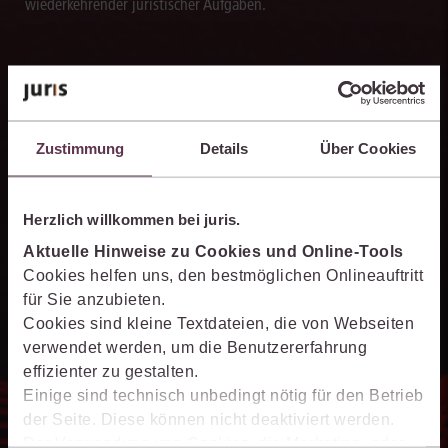
wiederkehrender juristischer Aufgaben.
Texte blitzschnell erstellen
Zustimmung
Details
Über Cookies
Die juris KI-Suite erstellt in Sekunden Textentwürfe für
Schriftsätze, Stellungnahmen und andere Dokumente. So
verarbeiten Sie Rechercheergebnisse um ein Vielfaches schneller
Herzlich willkommen bei juris.
weiter als bislang.
Aktuelle Hinweise zu Cookies und Online-Tools
Cookies helfen uns, den bestmöglichen Onlineauftritt
für Sie anzubieten.
Cookies sind kleine Textdateien, die von Webseiten
verwendet werden, um die Benutzererfahrung
15 Minuten Live-Demo zur juris KI-
effizienter zu gestalten.
Suite
Einige sind technisch unbedingt nötig für den Betrieb
der Seite. Diese können nicht deaktiviert werden.
Erfahren Sie, wie die juris KI-Suite Ihre Arbeit
Der Verwendung von Cookies, die Marketing- oder