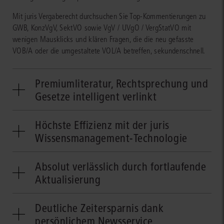
Mit juris Vergaberecht durchsuchen Sie Top-Kommentierungen zu
GWB, KonzVgV, SektVO sowie VgV / UVgO / VergStatVO mit
wenigen Mausklicks und klären Fragen, die die neu gefasste
VOB/A oder die umgestaltete VOL/A betreffen, sekundenschnell.
Premiumliteratur, Rechtsprechung und
Gesetze intelligent verlinkt
Im juris Portal informieren Sie sich intuitiv zu
Höchste Effizienz mit der juris
Ausschreibungsfristen und -pflichten, Verfahrenswahl, eVergabe-
Wissensmanagement-Technologie
Richtlinien, Rechtsschutz, Dokumentation und
Transparenzvorgaben.
Über die intelligente Vernetzung durch das juris
Absolut verlässlich durch fortlaufende
Wissensmanagement finden Sie sekundenschnell die in Ihrem Fall
Die fortlaufende Aktualisierung und auch die zahlreichen
Aktualisierung
relevanten Entscheidungen und rufen die geltenden Normen auf
integrierten Zeitschriften gewährleisten, dass alle neuen
Bundes-, Landes und EU-Ebene direkt auf. Durch die fortlaufende
Entwicklungen im nationalen wie internationalen Rechtsumfeld
Sie profitieren maßgeblich von der langjährigen Zusammenarbeit
Aktualisierung beziehen Sie jede neue Rechtsentwicklung sofort in
der öffentlichen Auftragsvergabe in Ihren Suchergebnissen stets
Deutliche Zeitersparnis dank
zwischen juris und den jurisAllianz Partnerverlagen. Dank
Ihre Recherche ein. Mit juris arbeiten Sie effizient.
berücksichtigt sind.
persönlichem Newsservice
intelligenter Verarbeitungsprozesse stehen Ihnen Neuauflagen oft