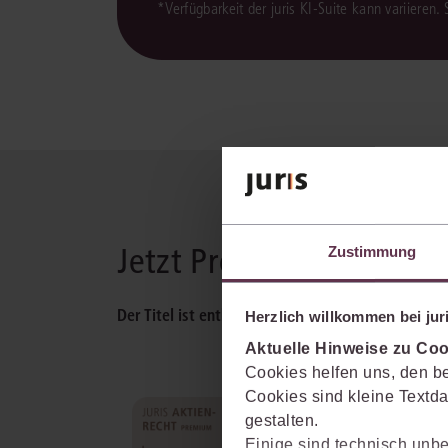
*Verfügbarkeit der juris KI-Suite kann variieren.
Jetzt Produkt wählen
Zustimmung
Der Titel ist enthalten in:
Herzlich willkommen bei juri
Aktuelle Hinweise zu Coo
Cookies helfen uns, den be
Cookies sind kleine Textda
juris Aktienrecht Premium
gestalten.
Berücksichtigt alle aktienrechtl
Einige sind technisch unbe