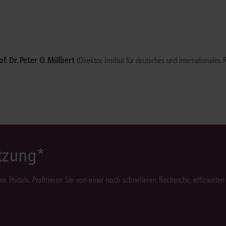
of. Dr. Peter O. Mülbert
(Direktor, Institut für deutsches und internationales
ützung*
juris Portals. Profitieren Sie von einer noch schnelleren Recherche, effizient