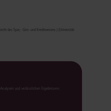
 Recht des Spar,- Giro- und Kreditwesens )
(Universität
en Analysen und verlässlichen Ergebnissen.