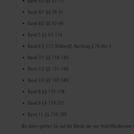
Band 3/2 §§ 67-75
Immaterialgüte
Kanzleimanagement
Band 4/1 §§ 76-91
Zivil- und Zivi
Medizinrecht
Band 4/2 §§ 92-94
Band 5 §§ 95-116
Miet- und Wohneigentumsrecht
Band 6 § 117, MitbestR, Nachtrag § 76 Abs 4
Band 7/1 §§ 118-130
Band 7/2 §§ 131-146
Band 7/3 §§ 147-149
Band 8 §§ 150-178
Band 9 §§ 179-201
Band 12 §§ 256-290
Bis dahin greifen Sie auf die Bände der von Hopt/Wiedemann 