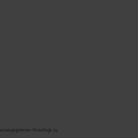
rrecht
lprozessrecht
herausgegebenen Vorauflage zu.