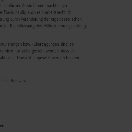
rechtlicher Verstöße oder nachteiliger
r Praxis häufig auch rein arbeitsrechtlich
IS AKADEMIE
igerung durch Veränderung der organisatorischen
ktur zur Beeinflussung des Mitbestimmungsumfangs
ziert und zertifiziert: Online-
ildungen
für Fachanwälte
in allen
ienstrecht
gen Fachgebieten.
kturierungen bzw. -übertragungen sind, so
echt
s nicht nur sichergestellt werden, dass die
 praktischer Hinsicht umgesetzt werden können.
mehr erfahren
tliche Relevanz
uristen
Online-Produktberater starten
Alle Kontaktmöglichkeiten
echt
men
 und