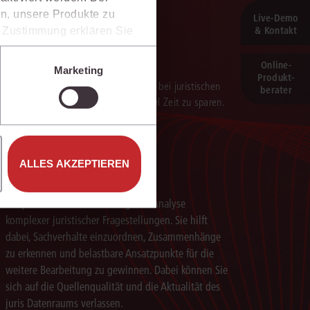
n, unsere Produkte zu
Live‑Demo
& Kontakt
er Zustimmung erklären Sie
rweise in Drittländer (z.B.
isen.
Online-
Marketing
Produkt­
e unter den Einstellungen
verarbeitung der Ergebnisse. Sie hilft, bei juristischen
berater
 darauf aufbauenden Textentwürfen viel Zeit zu sparen.
ALLES AKZEPTIEREN
Schneller analysieren
Die juris KI-Suite beschleunigt die Analyse
komplexer juristischer Fragestellungen. Sie hilft
dabei, Sachverhalte einzuordnen, Zusammenhänge
zu erkennen und belastbare Ansatzpunkte für die
weitere Bearbeitung zu gewinnen. Dabei können Sie
sich auf die Quellenqualität und die Aktualität des
juris Datenraums verlassen.