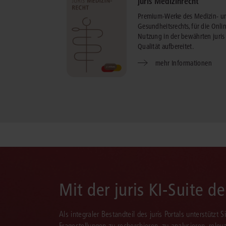
juris Medizinrecht
Premium-Werke des Medizin- u
Gesundheitsrechts, für die Onli
Nutzung in der bewährten juris
Qualität aufbereitet.
mehr Informationen
Mit der juris KI-Suite d
Als integraler Bestandteil des juris Portals unterstützt 
Fragestellungen zu recherchieren, zu analysieren, rele