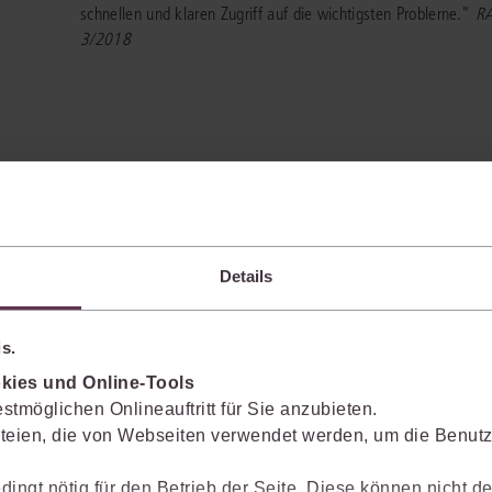
schnellen und klaren Zugriff auf die wichtigsten Problerne."
RA
3/2018
,
Thomas Offenloch
,
Prof. Dr. Patrick Gödicke
m Bundesgerichtshof a. D.)
(
Details
s.
ützung*
kies und Online-Tools
stmöglichen Onlineauftritt für Sie anzubieten.
juris Portals. Profitieren Sie von einer noch schnelleren Recherche, effizient
teien, die von Webseiten verwendet werden, um die Benutze
dingt nötig für den Betrieb der Seite. Diese können nicht de