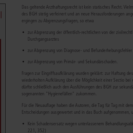
chen
Sie
Das geltende Arzthaftungsrecht ist kein statisches Recht. Vie
Vereine und Verbände
die
ier
Finden Sie Lösungen und Inhalte, die zu Ihrem Fachgebiet passen.
des BGH stetig verfeinert und an neue Herausforderungen an
JURIS BUSINESS
JUR
l,
WEITERE SERVICES
ergingen zu Abgrenzungsfragen, so etwa
Unternehmen
Arbeitsrecht
Notare
e
Praxisnah und intuitiv: Schutz vor rechtlichen
Qualifi
eit
zur Abgrenzung der öffentlich-rechtlichen von der zivilrech
FAQ
Referendariat
Risiken
für Unternehmen, Institutionen
Fortb
Außenwirtschaftsrecht
Öffentliches D
er
ten
Durchgangsarztes
l
und Steuerberater
.
wichti
en
e
Downloads
Studium und Hochschule
ortal
Bankrecht
Öffentliches R
zur Abgrenzung von Diagnose- und Befunderhebungsfehler
Veranstaltungen
Compliance
Sozialrecht
zur Abgrenzung von Primär- und Sekundärschaden.
mehr erfahren
juris PraxisReporte
Datenschutzrecht
Steuerrecht
Fragen zur Eingriffsaufklärung wurden geklärt: zur Haftung des
wiederholten Aufklärung über die Möglichkeit einer Sectio b
Erbrecht
Strafrecht
dürfte schließlich auch den Ausführungen des BGH zur sekund
sogenannten "Hygienefällen" zukommen.
Familienrecht
Unternehmensj
Für die Neuauflage haben die Autoren, die Tag für Tag mit dem
Handels- und Gesellschaftsrecht
Verkehrsrecht
Entscheidungen ausgewertet und in das Buch aufgenommen, u
66-4466
(Mo-Do 9-18 Uhr, Fr 9-17 Uhr).
Insolvenzrecht
Versicherungsr
1 5866-4422
(Mo-Fr 8-18 Uhr).
duktberater für eine erste Produktempfehlung.
Kein Schadensersatz wegen unterlassenem Behandlungsabb
221, 352)
IT-und Medienrecht
Wettbewerbs-