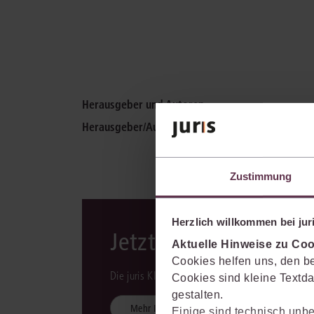
Herausgeber und Autoren
Herausgeber/Autoren:
Burkhard Pauge
(Richter a
Zustimmung
Herzlich willkommen bei juri
Jetzt mit KI-Unterst
Aktuelle Hinweise zu Coo
Cookies helfen uns, den be
Die juris KI-Suite ist integraler Bestandteil des 
Cookies sind kleine Textda
gestalten.
Mehr Informationen
Einige sind technisch unbe