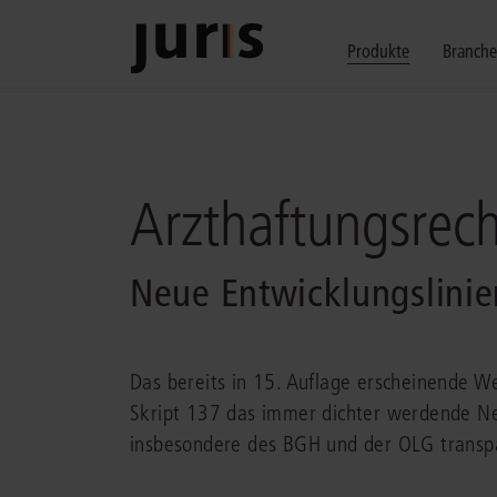
Produkte
Branch
Wählen Sie bitt
Kompetenz für j
Unsere Services
zurück
zurück
zurück
Arzthaftungsrech
Schalten Sie mit unseren flexibel ko
Erfahren Sie, welche Vorteile die Lö
Fragen zum juris Portal oder zu uns
Alle Produkte anzeigen
Neue Entwicklungslini
Das bereits in 15. Auflage erscheinende W
Skript 137 das immer dichter werdende Net
juris Recht
juris Business
juris Akademie
insbesondere des BGH und der OLG transp
zu den Produkten
zu den Produkten
zu den Produkten