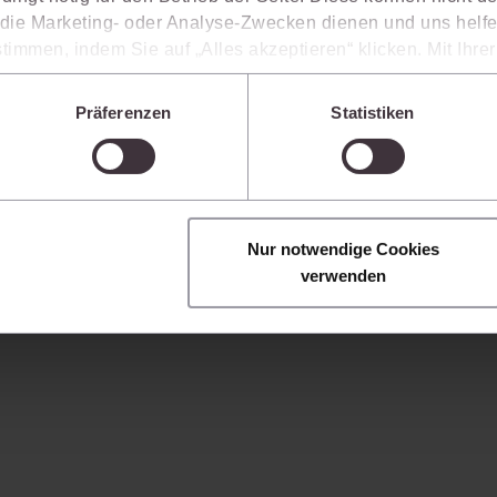
ie Marketing- oder Analyse-Zwecken dienen und uns helfe
 Separates Angebot erforderlich.
timmen, indem Sie auf „Alles akzeptieren“ klicken. Mit Ihr
den, dass die mittels der Cookies erhobenen Daten mögliche
n, die ein niedrigeres Datenschutzniveau als die EU aufwe
Präferenzen
Statistiken
Sie jederzeit individuell anpassen. Weitere Infos finden Si
 unseren
Hinweisen zum Datenschutz
.
Nur notwendige Cookies
verwenden