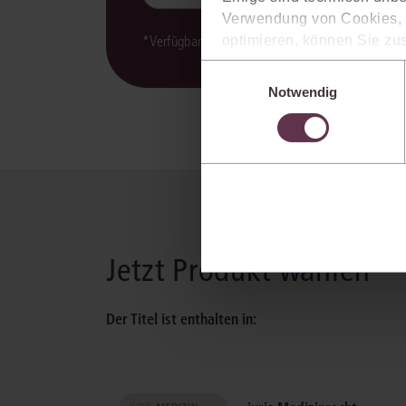
Verwendung von Cookies, d
*Verfügbarkeit der juris KI-Suite kann variieren.
optimieren, können Sie zus
sich auch damit einverstan
Einwilligungsauswahl
die USA) übermittelt werde
Notwendig
Ihre Einstellungen können 
im Cookiebanner sowie in
Jetzt Produkt wählen
Der Titel ist enthalten in: