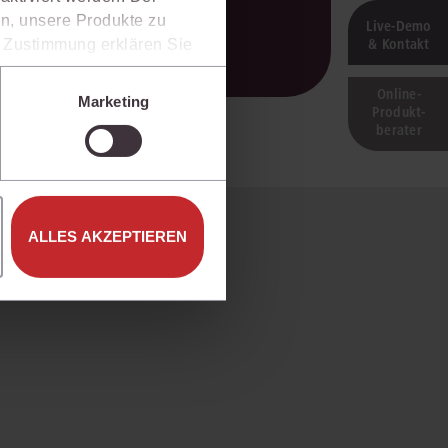
n, unsere Produkte zu
Live‑Demo
& Kontakt
er Zustimmung erklären Sie
rweise in Drittländer (z.B.
isen.
Online-
Marketing
Produkt­
e unter den Einstellungen
berater
ALLES AKZEPTIEREN