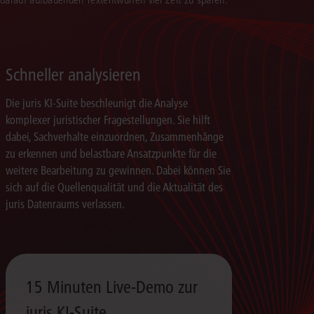
Schneller analysieren
Die juris KI-Suite beschleunigt die Analyse
komplexer juristischer Fragestellungen. Sie hilft
dabei, Sachverhalte einzuordnen, Zusammenhänge
zu erkennen und belastbare Ansatzpunkte für die
weitere Bearbeitung zu gewinnen. Dabei können Sie
sich auf die Quellenqualität und die Aktualität des
juris Datenraums verlassen.
15 Minuten Live-Demo zur
juris KI-Suite