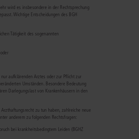
lmehr wird es insbesondere in der Rechtsprechung
gepasst. Wichtige Entscheidungen des BGH
IS AKADEMIE
ziert und zertifiziert: Online-
tlichen Tätigkeit des sogenannten
ildungen
für Fachanwälte
in allen
ienstrecht
gen Fachgebieten.
echt
 oder
mehr erfahren
 nur aufklärenden Arztes oder zur Pflicht zur
ei veränderten Umständen. Besondere Bedeutung
ären Darlegungslast von Krankenhäusern in den
uristen
 Arzthaftungsrecht zu tun haben, zahlreiche neue
nter anderem zu folgenden Rechtsfragen:
Online-Produktberater starten
Alle Kontaktmöglichkeiten
echt
ruch bei krankheitsbedingtem Leiden (BGHZ
 und