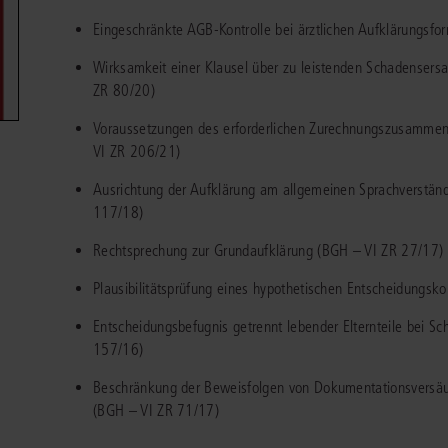
Immaterialgüte
Eingeschränkte AGB-Kontrolle bei ärztlichen Aufklärungsf
Kanzleimanagement
Zivil- und Zivi
Wirksamkeit einer Klausel über zu leistenden Schadensersat
Medizinrecht
ZR 80/20)
Miet- und Wohneigentumsrecht
Voraussetzungen des erforderlichen Zurechnungszusamme
VI ZR 206/21)
Ausrichtung der Aufklärung am allgemeinen Sprachverstä
117/18)
Rechtsprechung zur Grundaufklärung (BGH – VI ZR 27/17)
Plausibilitätsprüfung eines hypothetischen Entscheidungsk
Entscheidungsbefugnis getrennt lebender Elternteile bei S
157/16)
Beschränkung der Beweisfolgen von Dokumentationsversä
(BGH – VI ZR 71/17)