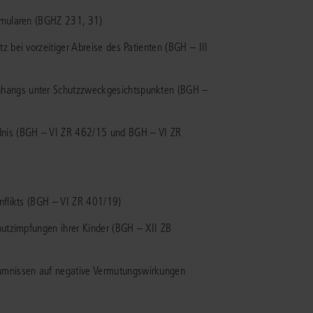
rrecht
ormularen (BGHZ 231, 31)
lprozessrecht
z bei vorzeitiger Abreise des Patienten (BGH – III
nhangs unter Schutzzweckgesichtspunkten (BGH –
ndnis (BGH – VI ZR 462/15 und BGH – VI ZR
onflikts (BGH – VI ZR 401/19)
chutzimpfungen ihrer Kinder (BGH – XII ZB
umnissen auf negative Vermutungswirkungen