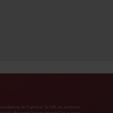
verarbeitung der Ergebnisse. Sie hilft, bei juristischen
 darauf aufbauenden Textentwürfen viel Zeit zu sparen.