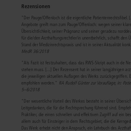
Rezensionen
"Der Pauge/Offenloch ist die eigentliche Patientenrechtsfibel. [
Angebote greift man zum Pauge/Offenloch: wegen seiner klaren
Übersichtlichkeit, seiner Prägnanz und seiner geradezu norddeut
für die/den Arzthaftungsrechtler/in unentbehrlich, schafft den 
Stand der Medizinrechtspraxis und ist in seiner Aktualität kon
MedR 36/2018
"Als Fazit ist festzuhalten, dass das RWS-Skript auch in de N
stehen muss. [...] Der Rezensent hat in seiner langjährigen ar
die jeweiligen aktuellen Auflagen des Werks zurückgegriffen.
empfohlen werden."
RA Rudolf Günter zur Vorauflage, in: Pa
5–6/2018
"Der wesentliche Vorteil des Werkes besteht in seiner Übersich
Leitgedanken, die für die Rechtsprechung führend sind. Empfeh
Praktiker, die einen schnellen und effektiven Zugriff auf ein 
allem auch für Einsteiger in dem Rechtsgebiet, die die Kerng
Das Werk erhebt nicht den Anspruch, ein Lehrbuch des Arzthaftu