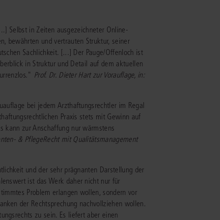
...] Selbst in Zeiten ausgezeichneter Online-
, bewährten und vertrauten Struktur, seiner
schen Sachlichkeit. [...] Der Pauge/Offenloch ist
Überblick in Struktur und Detail auf dem aktuellen
kurrenzlos."
Prof. Dr. Dieter Hart zur Vorauflage, in:
euauflage bei jedem Arzthaftungsrechtler im Regal
zthaftungsrechtlichen Praxis stets mit Gewinn auf
 Es kann zur Anschaffung nur wärmstens
tienten- & PflegeRecht mit Qualitätsmanagement
tlichkeit und der sehr prägnanten Darstellung der
lenswert ist das Werk daher nicht nur für
bestimmtes Problem erlangen wollen, sondern vor
edanken der Rechtsprechung nachvollziehen wollen.
ngsrechts zu sein. Es liefert aber einen