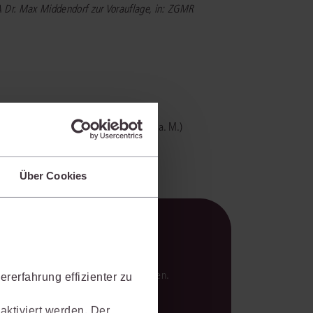
 Dr. Max Middendorf zur Vorauflage, in: ZGMR
Richter am Oberlandesgericht, Frankfurt a. M.)
Über Cookies
en Analysen und verlässlichen Ergebnissen.
rerfahrung effizienter zu
aktiviert werden. Der