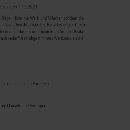
rrecht
setzes zum 1.12.2021
lprozessrecht
 Regel. Nicht nur Werk und Urheber, sondern die
 müssen beachtet werden. Ein schwieriges Terrain
 Recherchearbeiten und minimieren Sie das Risiko
 Praxisbedürfnisse abgestimmtes Werkzeug an die
nd zum prozessualen Vorgehen
ragsklauseln und Verträgen