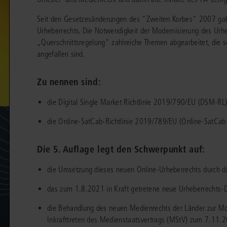
chen
Sie
Vereine und Verbände
die
ier
Seit den Gesetzesänderungen des "Zweiten Korbes" 2007 gab
Finden Sie Lösungen und Inhalte, die zu Ihrem Fachgebiet passen.
JURIS BUSINESS
JUR
l,
Urheberrechts. Die Notwendigkeit der Modernisierung des Urhe
WEITERE SERVICES
Unternehmen
Arbeitsrecht
Notare
„Querschnittsregelung" zahlreiche Themen abgearbeitet, die s
e
Praxisnah und intuitiv: Schutz vor rechtlichen
Qualifi
eit
angefallen sind.
FAQ
Referendariat
Risiken
für Unternehmen, Institutionen
Fortb
Außenwirtschaftsrecht
Öffentliches D
er
ten
l
und Steuerberater
.
wichti
en
e
Downloads
Studium und Hochschule
ortal
Bankrecht
Öffentliches R
Zu nennen sind:
Veranstaltungen
Compliance
Sozialrecht
die Digital Single Market Richtlinie 2019/790/EU (DSM-RL
mehr erfahren
juris PraxisReporte
Datenschutzrecht
Steuerrecht
die Online-SatCab-Richtlinie 2019/789/EU (Online-SatCab
Erbrecht
Strafrecht
Die 5. Auflage legt den Schwerpunkt auf:
Familienrecht
Unternehmensj
die Umsetzung dieses neuen Online-Urheberrechts durch 
Handels- und Gesellschaftsrecht
Verkehrsrecht
das zum 1.8.2021 in Kraft getretene neue Urheberrechts-
66-4466
(Mo-Do 9-18 Uhr, Fr 9-17 Uhr).
Insolvenzrecht
Versicherungsr
1 5866-4422
(Mo-Fr 8-18 Uhr).
duktberater für eine erste Produktempfehlung.
die Behandlung des neuen Medienrechts der Länder zur M
Inkrafttreten des Medienstaatsvertrags (MStV) zum 7.11.
IT-und Medienrecht
Wettbewerbs-