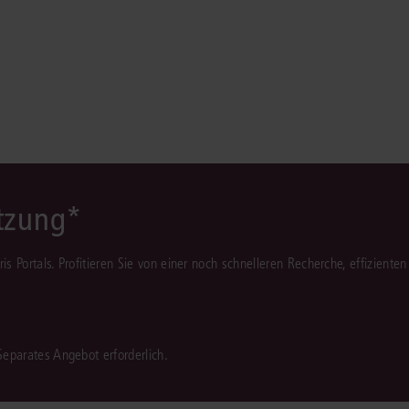
ützung*
juris Portals. Profitieren Sie von einer noch schnelleren Recherche, effizient
 Separates Angebot erforderlich.