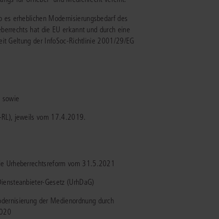
 es erheblichen Modernisierungsbedarf des
IS AKADEMIE
berrechts hat die EU erkannt und durch eine
eit Geltung der InfoSoc-Richtlinie 2001/29/EG
ziert und zertifiziert: Online-
ildungen
für Fachanwälte
in allen
ienstrecht
gen Fachgebieten.
echt
) sowie
mehr erfahren
-RL), jeweils vom 17.4.2019.
uristen
die Urheberrechtsreform vom 31.5.2021
Diensteanbieter-Gesetz (UrhDaG)
Online-Produktberater starten
Alle Kontaktmöglichkeiten
echt
odernisierung der Medienordnung durch
2020
 und