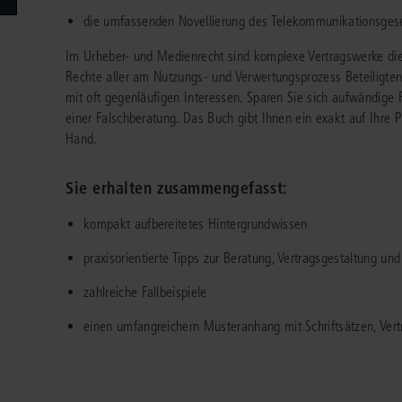
Immaterialgüte
die umfassenden Novellierung des Telekommunikationsge
Kanzleimanagement
Zivil- und Zivi
Im Urheber- und Medienrecht sind komplexe Vertragswerke die
Medizinrecht
Rechte aller am Nutzungs- und Verwertungsprozess Beteiligten
mit oft gegenläufigen Interessen. Sparen Sie sich aufwändige
Miet- und Wohneigentumsrecht
einer Falschberatung. Das Buch gibt Ihnen ein exakt auf Ihre
Hand.
Sie erhalten zusammengefasst:
kompakt aufbereitetes Hintergrundwissen
praxisorientierte Tipps zur Beratung, Vertragsgestaltung u
zahlreiche Fallbeispiele
einen umfangreichern Musteranhang mit Schriftsätzen, Vert