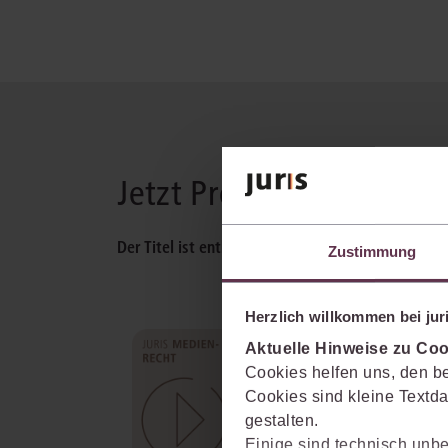
Jetzt Produkt wählen
Der Titel ist enthalten in:
Zustimmung
Herzlich willkommen bei juri
juris Medienrecht
Aktuelle Hinweise zu Coo
Cookies helfen uns, den be
Unterstützt in allen Fragen des
nationalen und europäischen
Cookies sind kleine Textda
Telekommunikations- und
gestalten.
Rundfunkrechts, inkl. Verlags-,
Einige sind technisch unbe