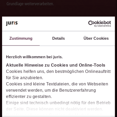
Grundlage weiterverarbeiten.
Schneller analysieren
Zustimmung
Details
Über Cookies
Die juris KI-Suite beschleunigt die Analyse komplexer
juristischer Fragestellungen. Sie hilft dabei, Sachverhalte
Herzlich willkommen bei juris.
einzuordnen, Zusammenhänge zu erkennen und belastbare
Ansatzpunkte für die weitere Bearbeitung zu gewinnen. Dabei
Aktuelle Hinweise zu Cookies und Online-Tools
können Sie sich auf die Quellenqualität und die Aktualität des
Cookies helfen uns, den bestmöglichen Onlineauftritt
juris Datenraums verlassen.
für Sie anzubieten.
Cookies sind kleine Textdateien, die von Webseiten
verwendet werden, um die Benutzererfahrung
effizienter zu gestalten.
Einige sind technisch unbedingt nötig für den Betrieb
PromptManager
der Seite. Diese können nicht deaktiviert werden.
Der Verwendung von Cookies, die Marketing- oder