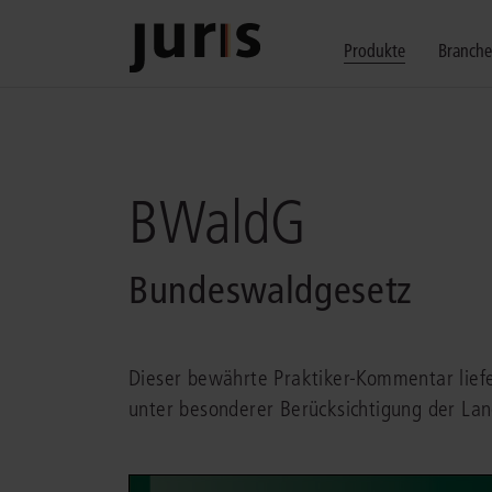
Produkte
Branch
Wählen Sie bitt
Kompetenz für j
Unsere Services
zurück
zurück
zurück
BWaldG
Schalten Sie mit unseren flexibel ko
Erfahren Sie, welche Vorteile die Lö
Fragen zum juris Portal oder zu uns
Alle Produkte anzeigen
Bundeswaldgesetz
Dieser bewährte Praktiker-Kommentar lief
unter besonderer Berücksichtigung der La
juris Recht
juris Business
juris Akademie
zu den Produkten
zu den Produkten
zu den Produkten