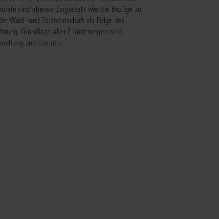
gründe sind ebenso dargestellt wie die Bezüge zu
er Wald- und Forstwirtschaft als Folge des
IS AKADEMIE
tung. Grundlage aller Erläuterungen sind –
rechung und Literatur.
ziert und zertifiziert: Online-
ildungen
für Fachanwälte
in allen
ienstrecht
gen Fachgebieten.
echt
mehr erfahren
uristen
Online-Produktberater starten
Alle Kontaktmöglichkeiten
echt
 und