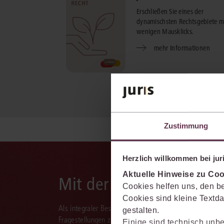
Erschließen Sie eines der
dynamischsten Rechtsgebiete m
wenigen Mausklicks.
mehr Informationen
Zustimmung
Herzlich willkommen bei juri
Aktuelle Hinweise zu Coo
Mit der juris KI-Suite d
Cookies helfen uns, den be
Cookies sind kleine Textda
Als integraler Bestandteil des juris Portals unterstützt 
gestalten.
Fragestellungen zu recherchieren, zu analysieren, rele
Einige sind technisch unbe