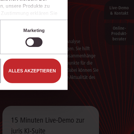
n, unsere Produkte zu
Live‑Demo
& Kontakt
er Zustimmung erklären Sie
rweise in Drittländer (z.B.
Schneller analysieren
isen.
Online-
Marketing
Produkt­
e unter den Einstellungen
berater
Die juris KI-Suite beschleunigt die Analyse
komplexer juristischer Fragestellungen. Sie hilft
dabei, Sachverhalte einzuordnen, Zusammenhänge
zu erkennen und belastbare Ansatzpunkte für die
weitere Bearbeitung zu gewinnen. Dabei können Sie
ALLES AKZEPTIEREN
sich auf die Quellenqualität und die Aktualität des
juris Datenraums verlassen.
15 Minuten Live-Demo zur
juris KI-Suite