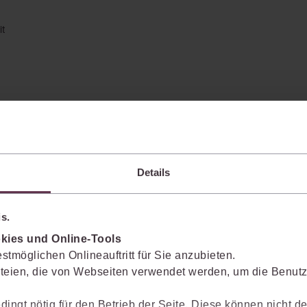
it
Details
s.
kies und Online-Tools
enkt das Wissen mit.
stmöglichen Onlineauftritt für Sie anzubieten.
teien, die von Webseiten verwendet werden, um die Benutze
Sie die juris KI-Suite nicht nur bei der Recherche, sondern auch bei der Weiter
vante Inhalte einzuordnen, Argumentationen transparent zu belegen und mit
dingt nötig für den Betrieb der Seite. Diese können nicht de