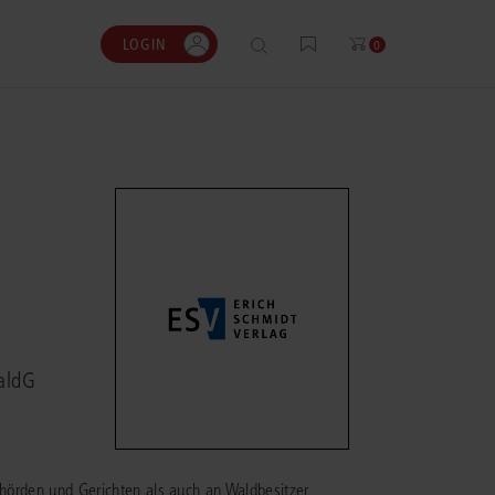
LOGIN
0
0
0
0
gen?
nhalte
ENSTIMMEN
ESSKOSTENRECHNER
ergänzenden Lösungen
t muss ich täglich Gerichtsurteile, nicht nur
bühren und Gerichtskosten flexibel und
r ausgewählte
te oder Leitsätze, recherchieren und prüfen.
it dem bewährten juris
.
aldG
öglicht mir das – einfach und
stenrechner berechnen.
iert.“
en
m Prozesskostenrechner
op, Rechtsanwalt und Partner, KT
wälte
Behörden und Gerichten als auch an Waldbesitzer