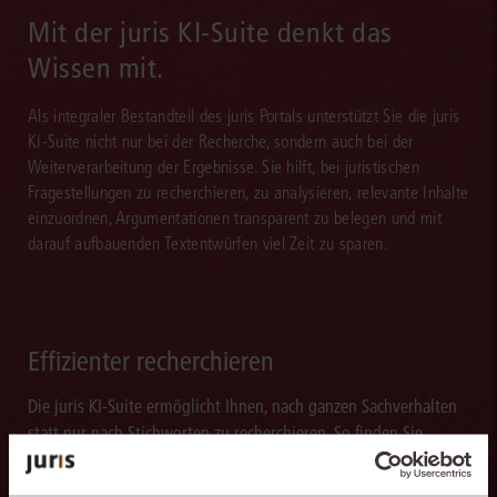
Mit der juris KI-Suite denkt das
Wissen mit.
Als integraler Bestandteil des juris Portals unterstützt Sie die juris
KI-Suite nicht nur bei der Recherche, sondern auch bei der
Weiterverarbeitung der Ergebnisse. Sie hilft, bei juristischen
Fragestellungen zu recherchieren, zu analysieren, relevante Inhalte
einzuordnen, Argumentationen transparent zu belegen und mit
darauf aufbauenden Textentwürfen viel Zeit zu sparen.
Effizienter recherchieren
Die juris KI-Suite ermöglicht Ihnen, nach ganzen Sachverhalten
statt nur nach Stichworten zu recherchieren. So finden Sie
relevante Inhalte schneller und erhalten Ergebnisse, mit denen
Sie direkt weiterarbeiten können.