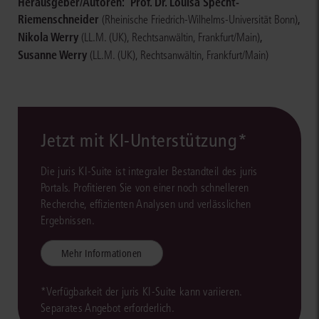
Herausgeber/Autoren:
Prof. Dr. Louisa Specht-
Riemenschneider
,
(Rheinische Friedrich-Wilhelms-Universität Bonn)
Nikola Werry
,
(LL.M. (UK), Rechtsanwältin, Frankfurt/Main)
Susanne Werry
(LL.M. (UK), Rechtsanwältin, Frankfurt/Main)
Jetzt mit KI-Unterstützung*
Die juris KI-Suite ist integraler Bestandteil des juris
Portals. Profitieren Sie von einer noch schnelleren
Recherche, effizienten Analysen und verlässlichen
Ergebnissen.
Mehr Informationen
*Verfügbarkeit der juris KI-Suite kann variieren.
Separates Angebot erforderlich.