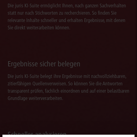
Die juris KI-Suite ermöglicht Ihnen, nach ganzen Sachverhalten
statt nur nach Stichworten zu recherchieren. So finden Sie
relevante Inhalte schneller und erhalten Ergebnisse, mit denen
Sie direkt weiterarbeiten können.
Ergebnisse sicher belegen
Die juris KI-Suite belegt ihre Ergebnisse mit nachvollziehbaren,
zitierfähigen Quellenverweisen. So können Sie die Antworten
transparent prüfen, fachlich einordnen und auf einer belastbaren
Grundlage weiterverarbeiten.
Schneller analysieren