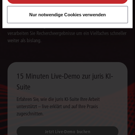
Texte blitzschnell erstellen
Nur notwendige Cookies verwenden
Die juris KI-Suite erstellt in Sekunden Textentwürfe für
Schriftsätze, Stellungnahmen und andere Dokumente. So
verarbeiten Sie Rechercheergebnisse um ein Vielfaches schneller
weiter als bislang.
15 Minuten Live-Demo zur juris KI-
Suite
Erfahren Sie, wie die juris KI-Suite Ihre Arbeit
unterstützt – live erklärt und auf Ihre Praxis
zugeschnitten.
Jetzt Live-Demo buchen