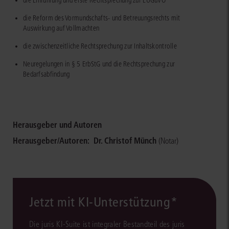
die Einführung und erste Rechtsprechung zur EUGüVO
die Reform des Vormundschafts- und Betreuungsrechts mit
Auswirkung auf Vollmachten
die zwischenzeitliche Rechtsprechung zur Inhaltskontrolle
Neuregelungen in § 5 ErbStG und die Rechtsprechung zur
Bedarfsabfindung
Herausgeber und Autoren
Herausgeber/Autoren:
Dr. Christof Münch
(Notar)
Jetzt mit KI-Unterstützung*
Die juris KI-Suite ist integraler Bestandteil des juris